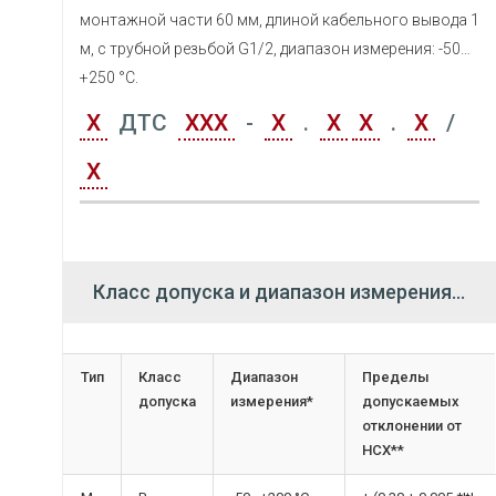
монтажной части 60 мм, длиной кабельного вывода 1
м, с трубной резьбой G1/2, диапазон измерения: -50…
+250 °С.
Х
ДТС
ХХХ
-
Х
.
Х
Х
.
Х
/
Х
Класс допуска и диапазон измерения термопреобразователей сопротивления ОВЕН ДТС
Тип
Класс
Диапазон
Пределы
допуска
измерения*
допускаемых
отклонении от
НСХ**