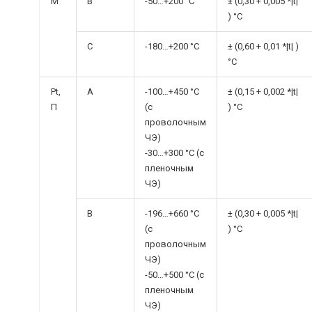
М
В
-50…+200 °C
± (0,30 + 0,005 *|t|
) °C
С
-180…+200 °C
± (0,60 + 0,01 *|t| )
°C
Pt,
А
-100…+450 °C
± (0,15 + 0,002 *|t|
П
(с
) °C
проволочным
ЧЭ)
-30…+300 °C (с
пленочным
ЧЭ)
В
-196…+660 °C
± (0,30 + 0,005 *|t|
(с
) °C
проволочным
ЧЭ)
-50…+500 °C (с
пленочным
ЧЭ)