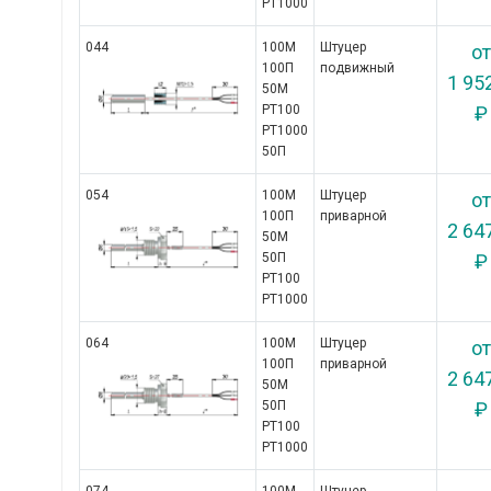
РТ1000
044
100М

Штуцер
от
100П

подвижный
1 95
50М

РТ100

₽
РТ1000

50П
054
100М

Штуцер
от
100П

приварной
2 64
50М

50П

₽
РТ100

РТ1000
064
100М

Штуцер
от
100П

приварной
2 64
50М

50П

₽
РТ100

РТ1000