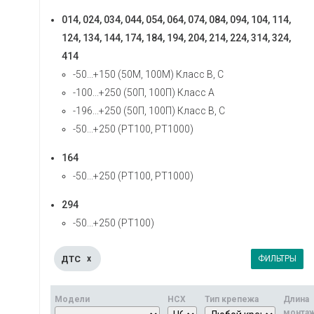
014, 024, 034, 044, 054, 064, 074, 084, 094, 104, 114,
124, 134, 144, 174, 184, 194, 204, 214, 224, 314, 324,
414
-50...+150 (50М, 100М) Класс В, С
-100...+250 (50П, 100П) Класс А
-196...+250 (50П, 100П) Класс В, С
-50...+250 (PT100, PT1000)
164
-50...+250 (PT100, PT1000)
294
-50...+250 (PT100)
ДТС
ФИЛЬТРЫ
x
Модели
НСХ
Тип крепежа
Длина
монта