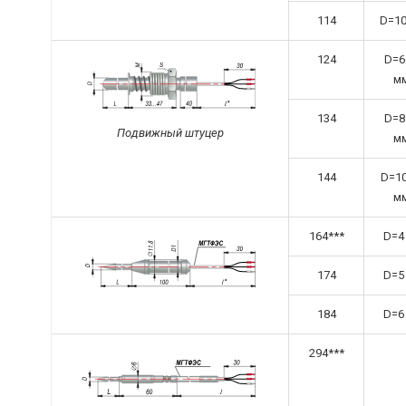
114
D=10
124
D=6
мм
134
D=8
Подвижный штуцер
мм
144
D=1
мм
164***
D=4
174
D=5
184
D=6
294***