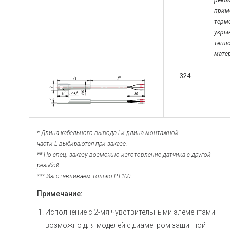
реко
прим
терм
укры
тепл
мате
324
* Длина кабельного вывода l и длина монтажной
части L выбираются при заказе.
** По спец. заказу возможно изготовление датчика с другой
резьбой.
*** Изготавливаем только PT100.
Примечание:
Исполнение с 2-мя чувствительными элементами
возможно для моделей с диаметром защитной