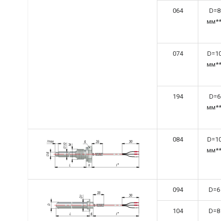
064
D=8
мм**
074
D=10
мм**
194
D=6
мм**
084
D=10
мм**
094
D=6
104
D=8