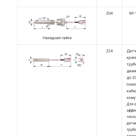
204
M=1
Накидная гайка
224
Датч
креп
труб
диам
до 2
пом
кабе
хому
Для 
эффе
тепл
датчи
труб