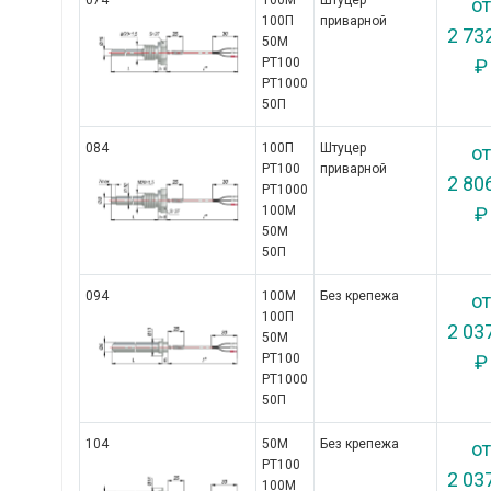
074
100М

Штуцер
от
100П

приварной
2 73
50М

РТ100

₽
РТ1000

50П
084
100П

Штуцер
от
РТ100

приварной
2 80
РТ1000

100М

₽
50М

50П
094
100М

Без крепежа
от
100П

2 03
50М

РТ100

₽
РТ1000

50П
104
50М

Без крепежа
от
РТ100

2 03
100М
