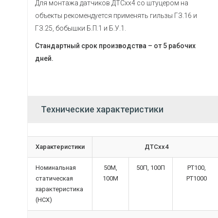
Для монтажа датчиков ДТСхх4 со штуцером на
объекты рекомендуется применять гильзы ГЗ.16 и
ГЗ.25, бобышки Б.П.1 и Б.У.1.
Стандартный срок производства – от 5 рабочих
дней.
Технические характеристики
Характеристики
ДТСхх4
Номинальная
50М,
50П,
100П
PT100,
статическая
100М
PT
1000
характеристика
(НСХ)