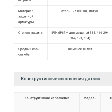
штуцера
Материал
сталь 12Х18Н10Т, латунь
защитной
арматуры
Степень защиты
IP54 (IP67 – для моделей 314, 414, 294,
164, 174, 184)
Средний срок
не менее 10 лет
службы
Конструктивные исполнения датчиков
Конструктивное исполнение
Модель
П