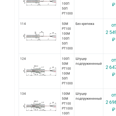
100П

₽
50П

РТ1000
114
50М

Без крепежа
от
РТ100

2 54
100М

100П

₽
50П

РТ1000
124
100П

Штуцер
от
50М

подпружиненный
2 64
РТ100

100М

₽
50П

РТ1000
134
100М

Штуцер
от
50М

подпружиненный
2 69
РТ100

РТ1000

₽
100П
