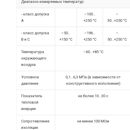
Диапазон измеряемых температур:
- класс допуска
–100…
–
А
+250 °C
30...+250 °C
- класс допуска
–50…
–196…
–
В и С
+150 °C
+250 °C
50...+250 °C
Температура
–60…+85 °C
окружающего
воздуха
Условное
0,1…6,3 МПа (в зависимости от
давление
конструктивного исполнения)
Показатель
не более 10…30 с
тепловой
инерции
Сопротивление
не менее 100 МОм
изоляции