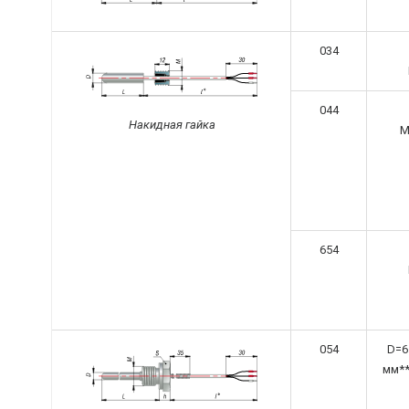
034
044
Накидная гайка
M
654
054
D=6
мм**