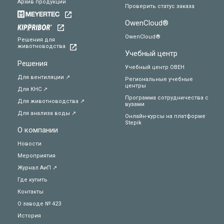
Архив продукции
Проверить статус заказа
OwenCloud®
OwenCloud®
Решения для
животноводства
Учебный центр
Решения
Учебный центр ОВЕН
Для вентиляции ↗
Региональные учебные
центры
Для КНС ↗
Программа сотрудничества с
Для животноводства ↗
вузами
Для анализа воды ↗
Онлайн-курсы на платформе
Stepik
О компании
Новости
Мероприятия
Журнал АиП ↗
Где купить
Контакты
О заводе № 423
История