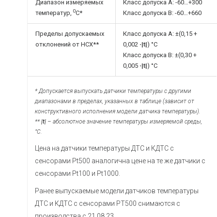
Диапазон измеряемых
Класс допуска А: -60…+300
0
температур,
С*
Класс допуска В: -60…+660
Пределы допускаемых
Класс допуска А: ±(0,15 +
отклонений от НСХ**
0,002 ⋅
|t|
) °C
Класс допуска В: ±(0,30 +
0,005 ⋅
|t|
) °C
* Допускается выпускать датчики температуры с другими
диапазонами в пределах, указанных в таблице (зависит от
конструктивного исполнения модели датчика температуры).
**
|t|
– абсолютное значение температуры измеряемой среды,
°С.
Цена на датчики температуры ДТС и КДТС с
сенсорами Pt500 аналогична цене на те же датчики с
сенсорами Pt100 и Pt1000.
Ранее выпускаемые модели датчиков температуры
ДТС и КДТС с сенсорами РТ500 снимаются с
производства с 21.08.23.