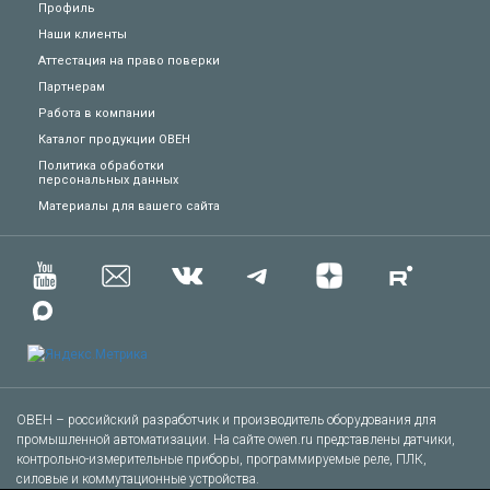
Профиль
Наши клиенты
Аттестация на право поверки
Партнерам
Работа в компании
Каталог продукции ОВЕН
Политика обработки
персональных данных
Техподдержка
Материалы для вашего сайта
Вопросы по заказу
Сервисное обслуживание
Пожаловаться
Сказать спасибо
ОВЕН – российский разработчик и производитель оборудования для
промышленной автоматизации. На сайте owen.ru представлены датчики,
контрольно-измерительные приборы, программируемые реле, ПЛК,
Другое
силовые и коммутационные устройства.