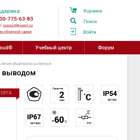
ддержка
Корзина
00-775-63-83
Поиск
l:
support@owen.ru
Войти
а обратной связи
loud®
Учебный центр
Форум
d®
Учебный центр ОВЕН
вления общепромышленные
Программное обеспечение,
м выводом
устройства связи
Региональные учебные центры
мпературы
OwenCloud
ажности и
Программа сотрудничества с
ТОРГА
ы воздуха
Среды разработки
вузами
атели давления
SCADA системы
Онлайн-курсы на платформе Stepik
овня
OPC-серверы
за
Конфигураторы
ные датчики
Драйверы и библиотеки ОВЕН