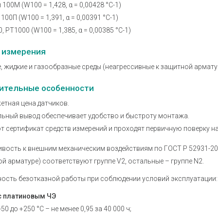
 100М (W100 = 1,428, α = 0,00428 °С-1)
 100П (W100 = 1,391, α = 0,00391 °С-1)
, РТ1000 (W100 = 1,385, α = 0,00385 °С-1)
 измерения
, жидкие и газообразные среды (неагрессивные к защитной армату
ительные особенности
етная цена датчиков.
льный вывод обеспечивает удобство и быстроту монтажа.
 сертификат средств измерений и проходят первичную поверку на
вость к внешним механическим воздействиям по ГОСТ Р 52931-20
й арматуре) соответствуют группе V2, остальные – группе N2.
ость безотказной работы при соблюдении условий эксплуатации
с платиновым ЧЭ
-50 до +250 °С – не менее 0,95 за 40 000 ч;