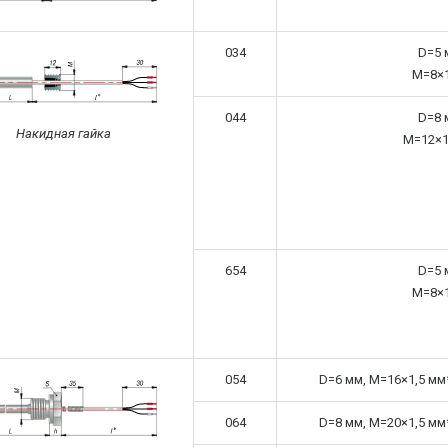
034
D=5 
M=8×
044
D=8 
Накидная гайка
M=12×1
654
D=5 
M=8×
054
D=6 мм, M=16×1,5 мм*
064
D=8 мм, M=20×1,5 мм*