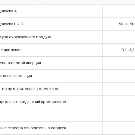
допуска А
допуска В и С
–50…+150 
тура окружающего воздуха
е давление
0,1…6,
ель тепловой инерции
вление изоляции
тво чувствительных элементов
нутренних соединений проводников
ние сенсора относительно корпуса