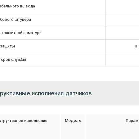
абельного вывода
ьбового штуцера
л защитной арматуры
 защиты
IP
 срок службы
руктивные исполнения датчиков
структивное исполнение
Модель
Парам