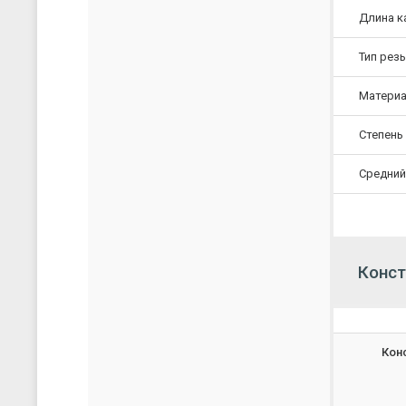
Длина к
Тип рез
Материа
Степень
Средний
Конст
Кон