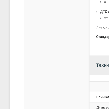
от 
ДТС 
от 
Для мон
Стандар
Техни
Номинал
Диапазо