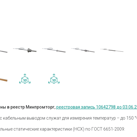
Устройства коммутации
Барьеры и
История
Сервисный центр
Приборы для индикации и
Нормирующ
Профиль
Проверить статус заказа
управления задвижками
Аксессуары
Устройства контроля и защиты
температу
Наши клиенты
Реле защиты
Аксессуары
Аттестация на право поверки
Регуляторы мощности
Аксессуары
Твердотельные реле KIPPRIBOR
Аксессуары
Партнерам
влажности
Твердотельные реле Протон-
Работа в компании
Импульс
Твердотельные и
Каталог продукции ОВЕН
промежуточные реле MEYERTEC
Промежуточные реле
Материалы для вашего сайта
Микроклимат для шкафов
ны в реестр Минпромторг,
реестровая запись 10642798 до 03.06.
управления
Электротехническое
с кабельным выводом служат для измерения температур – до 150 °С
оборудование MEYERTEC
ьные статические характеристики (НСХ) по ГОСТ 6651-2009: