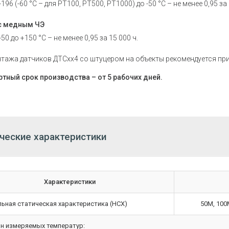
-196 (-60 °С – для РТ100, РТ500, РТ1000) до -50 °С – не менее 0,95 за 
с медным ЧЭ
-50 до +150 °С – не менее 0,95 за 15 000 ч.
тажа датчиков ДТСхх4 со штуцером на объекты рекомендуется приме
тный срок производства – от 5 рабочих дней.
ческие характеристики
Характеристики
ьная статическая характеристика (НСХ)
50М, 100
н измеряемых температур: