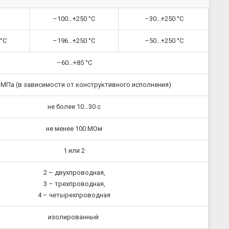
–100…+250 °C
–30...+250 °C
°C
–196…+250 °C
–50...+250 °C
–60…+85 °C
3 МПа (в зависимости от конструктивного исполнения)
не более 10…30 с
не менее 100 МОм
1 или 2
2 – двухпроводная,
3 – трехпроводная,
4 – четырехпроводная
изолированный