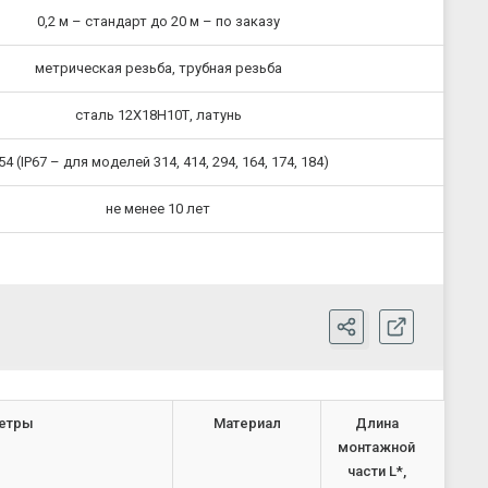
0,2 м – стандарт до 20 м – по заказу
метрическая резьба, трубная резьба
сталь 12Х18Н10Т, латунь
54 (IP67 – для моделей 314, 414, 294, 164, 174, 184)
не менее 10 лет
етры
Материал
Длина
монтажной
части L*,