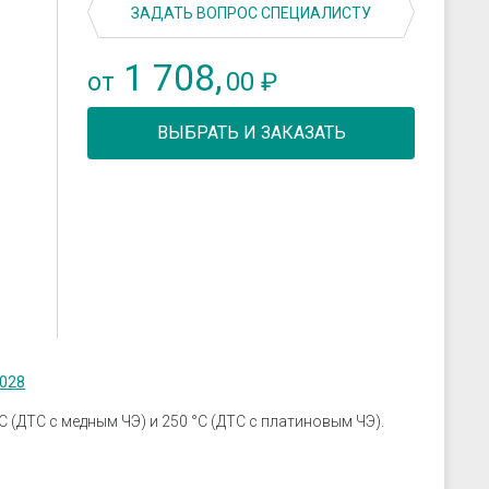
скрозащиты
Устройства связи
ЗАДАТЬ ВОПРОС СПЕЦИАЛИСТУ
ие преобразователи
1 708,
 к датчикам
00
от
₽
ры
 к датчикам давления
ВЫБРАТЬ И ЗАКАЗАТЬ
 к датчикам уровня
 к датчикам
2028
 (ДТС с медным ЧЭ) и 250 °С (ДТС с платиновым ЧЭ).