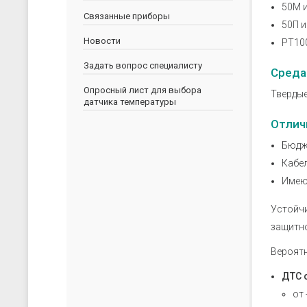
скачать каталог (pdf)
скачать прайс-лист (xls)
50М и
Связанные приборы
50П и
Новости
РТ100
Задать вопрос специалисту
Среда
Опросный лист для выбора
Твердые
датчика температуры
Отлич
Бюдж
Кабе
Имеют
Устойчи
защитно
Вероятн
ДТС 
от 