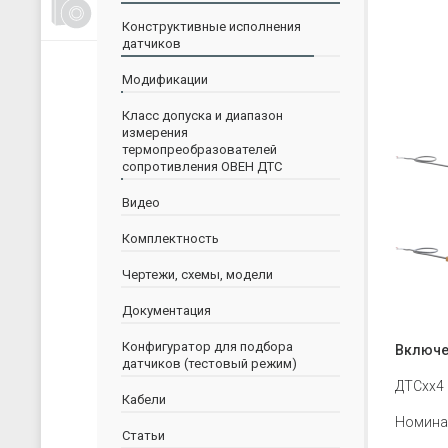
Счетчики, таймеры, тахометры
Конструктивные исполнения
Для управления насосами
датчиков
Для водоподготовки
Модификации
Для электрических сетей
Класс допуска и диапазон
Архиваторы
измерения
термопреобразователей
Ручные задатчики сигналов
сопротивления ОВЕН ДТС
Дополнительные устройства
Видео
Комплектность
Чертежи, схемы, модели
Документация
Конфигуратор для подбора
Включе
датчиков (тестовый режим)
ДТСхх4 
Кабели
Номинал
Статьи