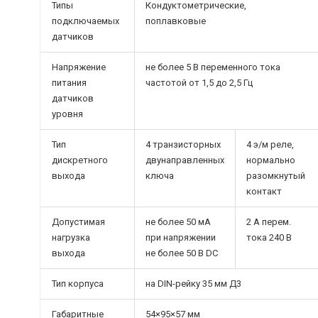
Типы
Кондуктометрические,
подключаемых
поплавковые
датчиков
Напряжение
не более 5 В переменного тока
питания
частотой от 1,5 до 2,5 Гц
датчиков
уровня
Тип
4 транзисторных
4 э/м реле,
дискретного
двунаправленных
нормально
выхода
ключа
разомкнутый
контакт
Допустимая
не более 50 мА
2 А перем.
нагрузка
при напряжении
тока 240 В
выхода
не более 50 В DC
Тип корпуса
на DIN-рейку 35 мм Д3
Габаритные
54×95×57 мм