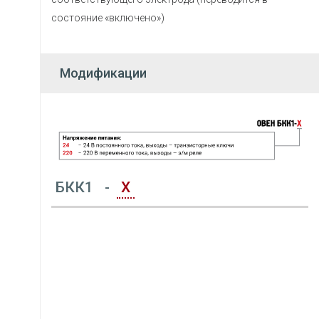
состояние «включено»)
Модификации
БКК1
-
Х