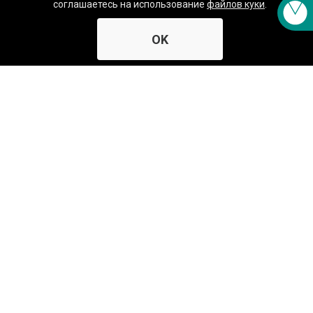
соглашаетесь на использование
файлов куки
.
цены указаны с НДС
OK
БКК1-220
Напряжение питания 220 В
7 625,
₽
ЗАКАЗАТЬ
00
БКК1-24
Напряжение питания 24 В
7 015,
₽
ЗАКАЗАТЬ
00
БКК1
-
Х
Новости