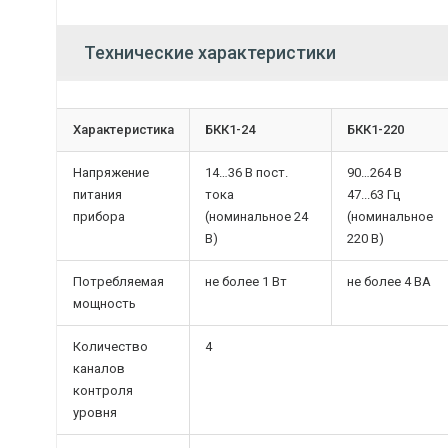
Технические характеристики
Характеристика
БКК1-24
БКК1-220
Напряжение
14…36 В пост.
90…264 В
питания
тока
47...63 Гц
прибора
(номинальное 24
(номинальное
В)
220 В)
Потребляемая
не более 1 Вт
не более 4 ВА
мощность
Количество
4
каналов
контроля
уровня