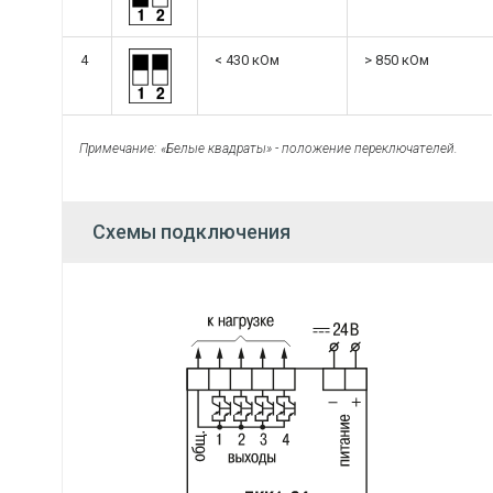
4
< 430 кОм
> 850 кОм
Примечание: «Белые квадраты» - положение переключателей.
Схемы подключения