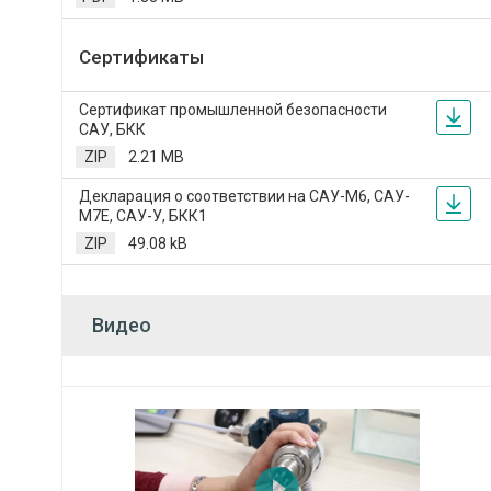
Сертификаты
Сертификат промышленной безопасности
САУ, БКК
ZIP
2.21 MB
Декларация о соответствии на САУ-М6, САУ-
М7Е, САУ-У, БКК1
ZIP
49.08 kB
Видео