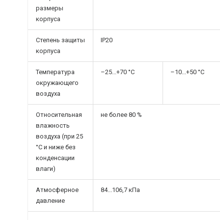
размеры
корпуса
Степень защиты
IP20
корпуса
Температура
–25...+70 °С
–10...+50 °С
окружающего
воздуха
Относительная
не более 80 %
влажность
воздуха (при 25
°С и ниже без
конденсации
влаги)
Атмосферное
84...106,7 кПа
давление