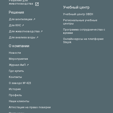
Решения для
животноводства
Учебный центр
Решения
Учебный центр ОВЕН
Для вентиляции ↗
Региональные учебные
центры
Для КНС ↗
Программа сотрудничества с
Для животноводства ↗
вузами
Для анализа воды ↗
Онлайн-курсы на платформе
Stepik
О компании
Новости
Мероприятия
Журнал АиП ↗
Где купить
Контакты
О заводе № 423
История
Профиль
Наши клиенты
Аттестация на право поверки