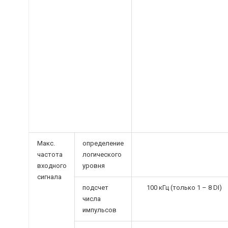
Макс.
определение
частота
логического
входного
уровня
сигнала
подсчет
100 кГц (только 1 – 8 DI)
числа
импульсов