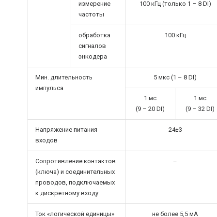
измерение
100 кГц (только 1 – 8 DI)
частоты
обработка
100 кГц
сигналов
энкодера
Мин. длительность
5 мкс (1 – 8 DI)
импульса
1 мс
1 мс
(9 – 20 DI)
(9 – 32 DI)
Напряжение питания
24±3
входов
Сопротивление контактов
–
(ключа) и соединительных
проводов, подключаемых
к дискретному входу
Ток «логической единицы»
не более 5,5 мА