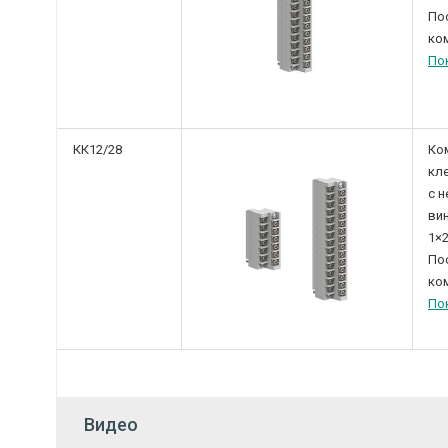
По
ком
По
КК12/28
Ко
кл
с 
вин
1×2
По
ком
По
Видео