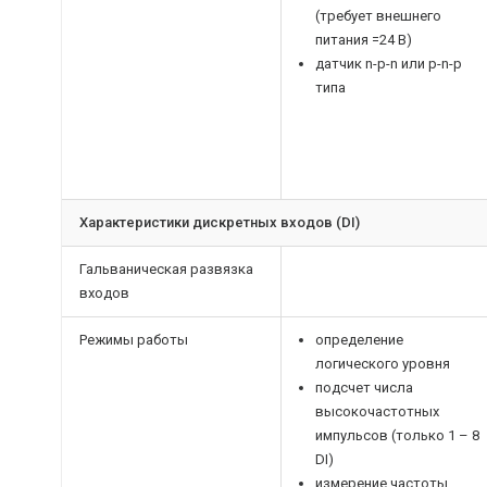
(требует внешнего
питания =24 В)
датчик n-p-n или p-n-p
типа
Характеристики дискретных входов (DI)
Гальваническая развязка
входов
Режимы работы
определение
логического уровня
подсчет числа
высокочастотных
импульсов (только 1 – 8
DI)
измерение частоты