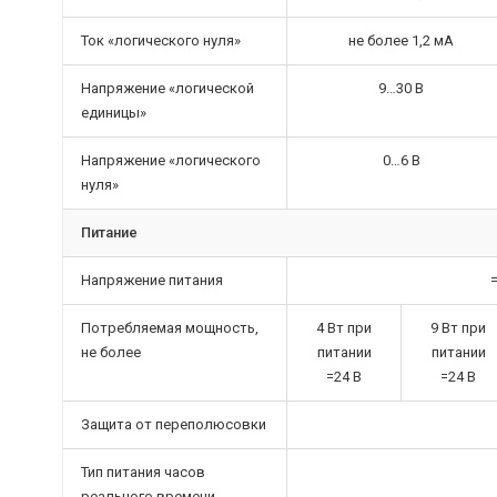
Ток «логического нуля»
не более 1,2 мА
Напряжение «логической
9…30 В
единицы»
Напряжение «логического
0…6 В
нуля»
Питание
Напряжение питания
Потребляемая мощность,
4 Вт при
9 Вт при
не более
питании
питании
=24 В
=24 В
Защита от переполюсовки
Тип питания часов
реального времени