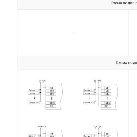
Схема подклю
-
Схема под