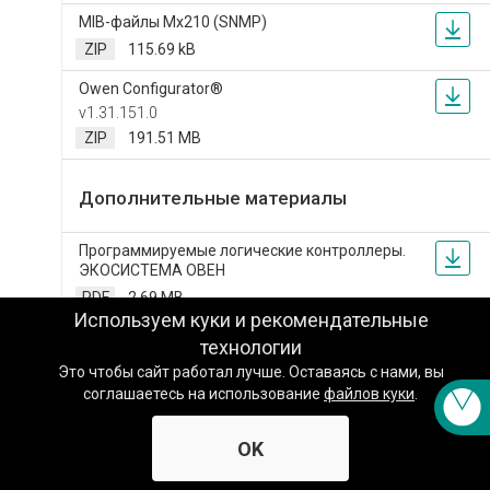
Техподдержка
MIB-файлы Мх210 (SNMP)
ZIP
115.69 kB
Вопросы по заказу
Owen Configurator®
v1.31.151.0
Сервисное обслуживание
ZIP
191.51 MB
Пожаловаться
Дополнительные материалы
Сказать спасибо
Программируемые логические контроллеры.
ЭКОСИСТЕМА ОВЕН
Другое
PDF
2.69 MB
Используем куки и рекомендательные
Каталог реализованных решений. РЕФЕРЕНС-
Заказать звонок специалиста
технологии
ЛИСТ ОВЕН
Это чтобы сайт работал лучше. Оставаясь с нами, вы
PDF
8.14 MB
соглашаетесь на использование
файлов куки
.
OK
Комплектация