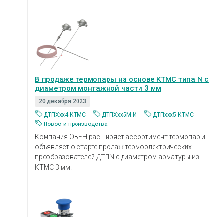
В продаже термопары на основе КТМС типа N с
диаметром монтажной части 3 мм
20 декабря 2023
ДТПХхх4 КТМС
ДТПХхх5М.И
ДТПххх5 КТМС
Новости производства
Компания ОВЕН расширяет ассортимент термопар и
объявляет о старте продаж термоэлектрических
преобразователей ДТПN c диаметром арматуры из
КТМС 3 мм.