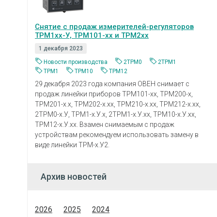
Снятие с продаж измерителей-регуляторов
ТРМ1хх-У, ТРМ101-хх и ТРМ2хх
1 декабря 2023
Новости производства
2ТРМ0
2ТРМ1
ТРМ1
ТРМ10
ТРМ12
29 декабря 2023 года компания ОВЕН снимает с
продаж линейки приборов ТРМ101-хх, ТРМ200-х,
ТРМ201-х.х, ТРМ202-х.хх, ТРМ210-х.хх, ТРМ212-х.хх,
2ТРМ0-х.У, ТРМ1-х.У.х, 2ТРМ1-х.У.хх, ТРМ10-х.У.хх,
ТРМ12-х.У.хх. Взамен снимаемым с продаж
устройствам рекомендуем использовать замену в
виде линейки ТРМ-х.У2.
Архив новостей
2026
2025
2024