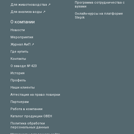
Программа сотрудничества с
Для животноводства ↗
вузами
Для анализа воды ↗
Онлайн-курсы на платформе
Stepik
О компании
Новости
Мероприятия
Журнал АиП ↗
Где купить
Контакты
О заводе № 423
История
Профиль
Наши клиенты
Аттестация на право поверки
Партнерам
Работа в компании
Каталог продукции ОВЕН
Политика обработки
персональных данных
Техподдержка