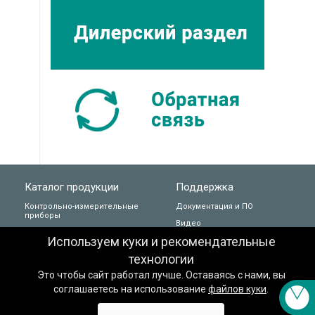
Техподдержка
Вопросы по заказу
Сервисное обслуживание
Пожаловаться
Сказать спасибо
Каталог продукции
Поддержка
Контрольно-измерительные
Документация и ПО
приборы
Другое
Видео
Программируемые устройства
Используем куки и рекомендательные
Прайс-лист
Силовые и коммутационные
Заказать звонок специалиста
технологии
Новинки
устройства
Это чтобы сайт работал лучше. Оставаясь с нами, вы
Полезные материалы ↗
Датчики
соглашаетесь на использование
файлов куки
.
Каталог проектов
Программное обеспечение,
устройства связи
Сервисный центр