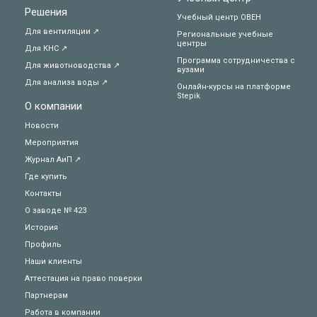
Решения
Учебный центр ОВЕН
Для вентиляции ↗
Региональные учебные
центры
Для КНС ↗
Программа сотрудничества с
Для животноводства ↗
вузами
Для анализа воды ↗
Онлайн-курсы на платформе
Stepik
О компании
Новости
Мероприятия
Журнал АиП ↗
Где купить
Контакты
О заводе № 423
История
Профиль
Наши клиенты
Аттестация на право поверки
Партнерам
Работа в компании