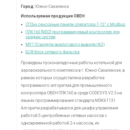
Город:
Южно-Сахалинск
Используемая продукция ОВЕН:
СП3хх сенсорные панели оператора 7-15” с Modbus
ПЛК160 [М02] программируемый контроллер для
средних систем
МУ110 модули аналогового вывода (AO)
БСФ блок сетевого фильтра
Проведены пусконаладочные работы котельной для
аэровокзального комплекса в г. Южно-Сахалинске, в
рамках которых осуществлена разработка
программного алгоритма для промышленного
контроллера ОВЕН ПЛК160 в среде CODESYS V2.3 на
языках программирования стандарта МЭК61131.
Алгоритм разрабатывался для шкафа управления
работой 5 центробежных сетевых насосов с
одновременной работой 2-х насосов, их