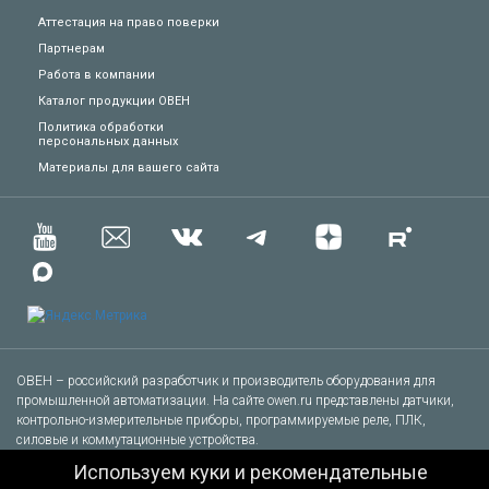
Аттестация на право поверки
Партнерам
Работа в компании
Каталог продукции ОВЕН
Политика обработки
персональных данных
Техподдержка
Материалы для вашего сайта
Вопросы по заказу
Сервисное обслуживание
Пожаловаться
Сказать спасибо
ОВЕН – российский разработчик и производитель оборудования для
промышленной автоматизации. На сайте owen.ru представлены датчики,
контрольно-измерительные приборы, программируемые реле, ПЛК,
Другое
силовые и коммутационные устройства.
© 1991-2026 ОВЕН. Все права защищены.
Используем куки и рекомендательные
Тел.: +7 (495) 727-30-16