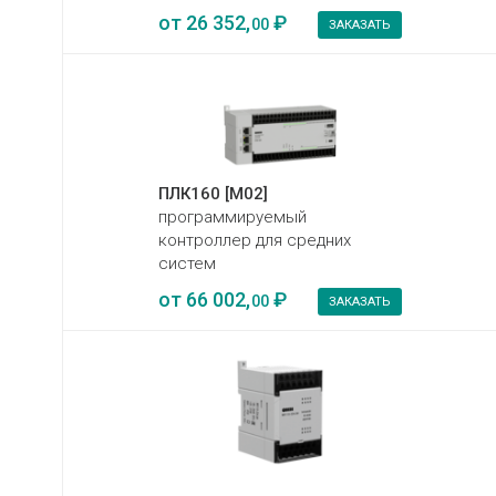
от
26 352,
₽
00
ЗАКАЗАТЬ
ПЛК160 [М02]
программируемый
контроллер для средних
систем
от
66 002,
₽
00
ЗАКАЗАТЬ