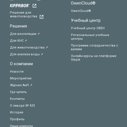
OwenCloud®
OwenCloud®
Решения для
животноводства
Учебный центр
Решения
Учебный центр ОВЕН
Для вентиляции ↗
Региональные учебные
центры
Для КНС ↗
Программа сотрудничества с
Для животноводства ↗
вузами
Для анализа воды ↗
Онлайн-курсы на платформе
Stepik
О компании
Новости
Мероприятия
Журнал АиП ↗
Где купить
Контакты
О заводе № 423
История
Профиль
Наши клиенты