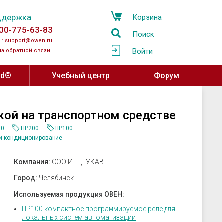
ддержка
Корзина
00-775-63-83
Поиск
l:
support@owen.ru
Войти
а обратной связи
ud®
Учебный центр
Форум
Учебный центр ОВЕН
Программное обеспечение,
ой на транспортном средстве
устройства связи
Региональные учебные центры
мпературы
00
ПР200
ПР100
OwenCloud
ажности и
и кондиционирование
Программа сотрудничества с
ы воздуха
Среды разработки
вузами
Компания:
ООО ИТЦ "УКАВТ"
атели давления
SCADA системы
Онлайн-курсы на платформе Stepik
овня
OPC-серверы
Город:
Челябинск
за
Конфигураторы
Используемая продукция ОВЕН:
ные датчики
Драйверы и библиотеки ОВЕН
ПР100 компактное программируемое реле для
локальных систем автоматизации