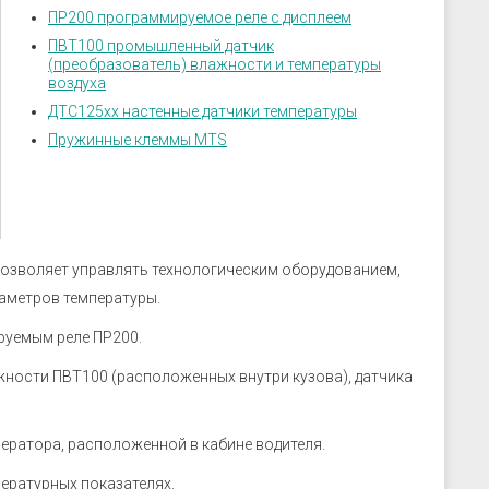
скрозащиты
Устройства связи
ПР200 программируемое реле с дисплеем
ие преобразователи
ПВТ100 промышленный датчик
(преобразователь) влажности и температуры
 к датчикам
воздуха
ры
ДТС125хх настенные датчики температуры
 к датчикам давления
Пружинные клеммы MTS
 к датчикам уровня
 к датчикам
позволяет управлять технологическим оборудованием,
аметров температуры.
руемым реле ПР200.
жности ПВТ100 (расположенных внутри кузова), датчика
ератора, расположенной в кабине водителя.
ературных показателях.