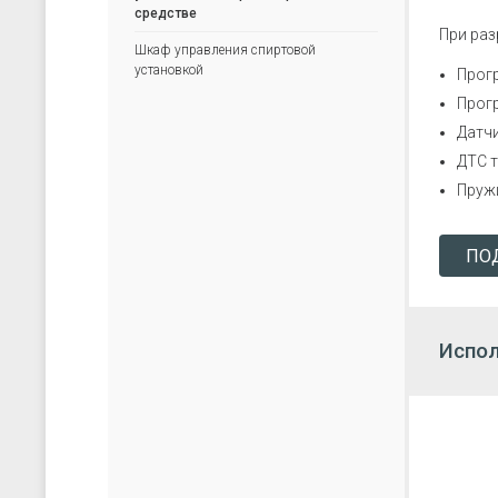
скачать каталог (pdf)
скачать прайс-лист (xls)
средстве
При ра
Шкаф управления спиртовой
установкой
Прог
Прог
Датч
ДТС 
Пруж
ПО
Испол