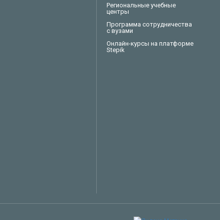
Региональные учебные
центры
Программа сотрудничества
с вузами
Онлайн-курсы на платформе
Stepik
Техподдержка
Вопросы по заказу
Сервисное обслуживание
Пожаловаться
Сказать спасибо
Другое