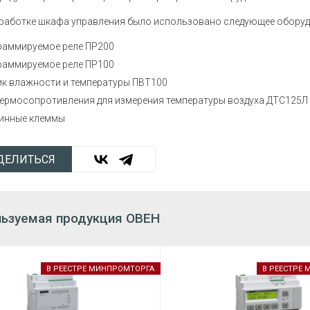
зработке шкафа управления было использовано следующее оборуд
раммируемое реле ПР200
раммируемое реле ПР100
ик влажности и температуры ПВТ100
термосопротивления для измерения температуры воздуха ДТС125Л
инные клеммы
ДЕЛИТЬСЯ
ьзуемая продукция ОВЕН
В РЕЕСТРЕ МИНПРОМТОРГА
В РЕЕСТРЕ