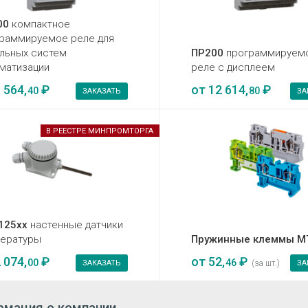
00
компактное
раммируемое реле для
льных систем
ПР200
программируем
матизации
реле с дисплеем
 564,
₽
от
12 614,
₽
40
80
ЗАКАЗАТЬ
ЗА
В РЕЕСТРЕ МИНПРОМТОРГА
125хх
настенные датчики
ературы
Пружинные клеммы M
 074,
₽
от
52,
₽
00
46
ЗАКАЗАТЬ
(за шт.)
ЗА
мация о компании