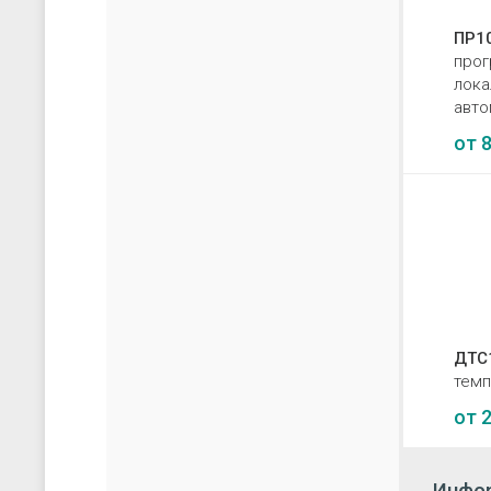
ПР1
прог
лока
авто
от
8
ДТС
темп
от
2
Инфор