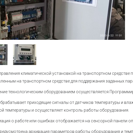
Устройства коммутации
Барьеры и
История
Сервисный центр
Приборы для индикации и
Нормирующ
Профиль
Проверить статус заказа
управления задвижками
Аксессуары
Устройства контроля и защиты
температу
Наши клиенты
Реле защиты
Аксессуары
Аттестация на право поверки
Регуляторы мощности
Аксессуары
Твердотельные реле KIPPRIBOR
Аксессуары
Партнерам
влажности
Твердотельные реле Протон-
Работа в компании
Импульс
равления климатической установкой на транспортном средстве 
Твердотельные и
Каталог продукции ОВЕН
ленным на транспортном средстве для поддержания заданных пар
промежуточные реле MEYERTEC
Промежуточные реле
Материалы для вашего сайта
ение технологическим оборудованием осуществляется Программи
Микроклимат для шкафов
брабатывает приходящие сигналы от датчиков температуры и вла
управления
й температуры и осуществляет контроль работы оборудования.
Электротехническое
оборудование MEYERTEC
ция о работе или ошибках отображается на сенсорной панели оп
редусмотрена архивация параметров работы оборудования и темп