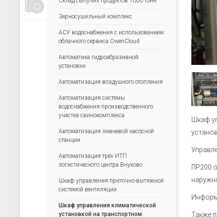
Склад сыпучих продуктов 1000 тонн
Счетчики, таймеры, тахометры
Зерносушильный комплекс
Для управления насосами
АСУ водоснабжения с использованием
Для водоподготовки
облачного сервиса OwenCloud
Для электрических сетей
Автоматика гидроабразивной
Архиваторы
установки
Ручные задатчики сигналов
Автоматизация воздушного отопления
Дополнительные устройства
Автоматизация системы
водоснабжения производственного
участка свинокомплекса
Шкаф уп
Автоматизация ливневой насосной
установ
станции
Управл
Автоматизация трёх ИТП
логистического центра Внуково
ПР200 о
наружно
Шкаф управления приточно-вытяжной
системой вентиляции
Информа
Шкаф управления климатической
установкой на транспортном
Также п