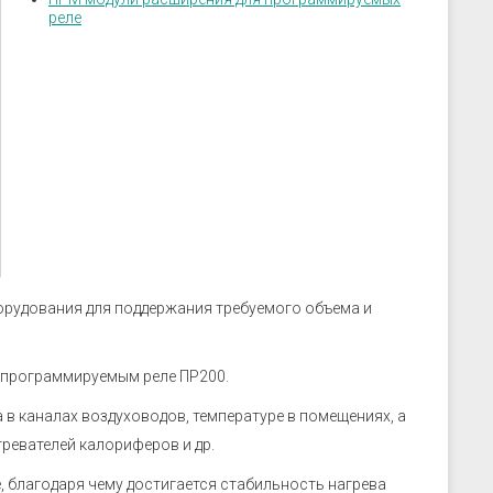
скрозащиты
Устройства связи
реле
ие преобразователи
 к датчикам
ры
 к датчикам давления
 к датчикам уровня
 к датчикам
орудования для поддержания требуемого объема и
 программируемым реле ПР200.
 в каналах воздуховодов, температуре в помещениях, а
гревателей калориферов и др.
 благодаря чему достигается стабильность нагрева