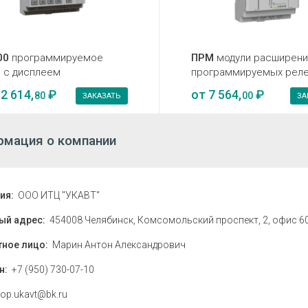
00
программируемое
ПРМ
модули расширени
 с дисплеем
программируемых рел
2 614,
₽
от
7 564,
₽
80
00
ЗАКАЗАТЬ
ЗА
мация о компании
ия:
ООО ИТЦ "УКАВТ"
ый адрес:
454008 Челябинск, Комсомольский проспект, 2, офис 6
тное лицо:
Марин Антон Александрович
н:
+7 (950) 730-07-10
op.ukavt@bk.ru