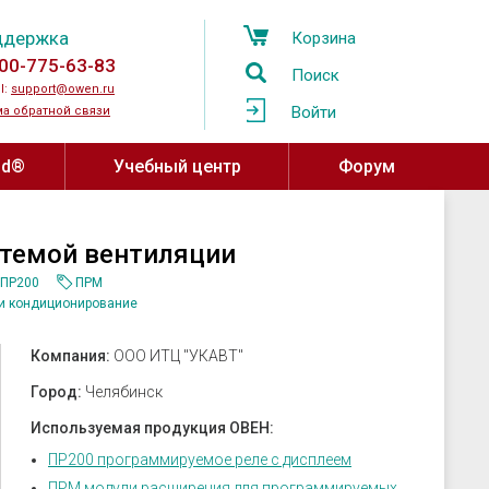
ддержка
Корзина
00-775-63-83
Поиск
l:
support@owen.ru
Войти
а обратной связи
ud®
Учебный центр
Форум
Учебный центр ОВЕН
Программное обеспечение,
темой вентиляции
устройства связи
Региональные учебные центры
мпературы
ПР200
ПРМ
OwenCloud
ажности и
и кондиционирование
Программа сотрудничества с
ы воздуха
Среды разработки
вузами
Компания:
ООО ИТЦ "УКАВТ"
атели давления
SCADA системы
Онлайн-курсы на платформе Stepik
овня
OPC-серверы
Город:
Челябинск
за
Конфигураторы
Используемая продукция ОВЕН:
ные датчики
Драйверы и библиотеки ОВЕН
ПР200 программируемое реле с дисплеем
ПРМ модули расширения для программируемых