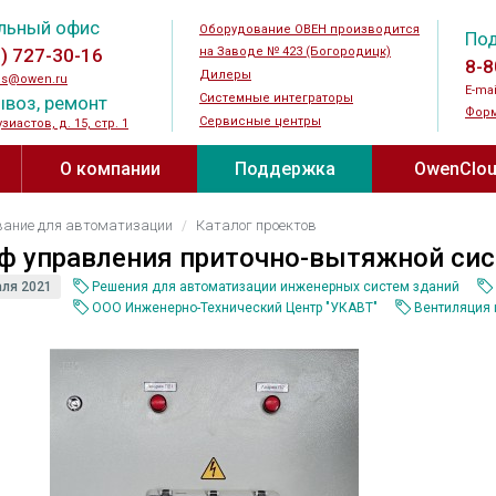
льный офис
Оборудование ОВЕН производится
По
5) 727-30-16
на Заводе № 423 (Богородицк)
8-8
Дилеры
es@owen.ru
E-mai
Системные интеграторы
воз, ремонт
Форм
Сервисные центры
узиастов, д. 15, стр. 1
О компании
Поддержка
OwenClo
и ↗
Новости
Документация и ПО
OwenCloud®
вание для автоматизации
Каталог проектов
устройства
Силовые и коммутационные
Датчики
ф управления приточно-вытяжной сис
устройства
Мероприятия
Видео
огические
Датчики те
аля 2021
Решения для автоматизации инженерных систем зданий
Преобразователи частоты
Датчики вл
ООО Инженерно-Технический Центр "УКАВТ"
Вентиляция 
одства ↗
Журнал АиП ↗
Прайс-лист
реле
Устройства плавного пуска
температур
оды ↗
Где купить
Новинки
 для
Шаговые приводы
Преобразов
еле
Дроссели
Датчики ур
Контакты
Полезные материалы ↗
Тормозные резисторы
Датчики га
ода
О заводе № 423
Каталог проектов
Блоки питания
Бесконтакт