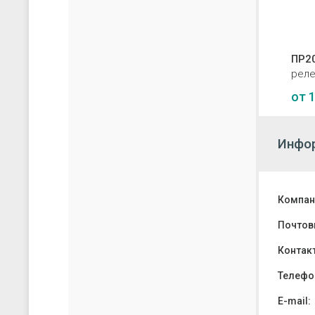
ПР2
реле
от
1
Инфор
Компан
Почтов
Контак
Телефо
E-mail: