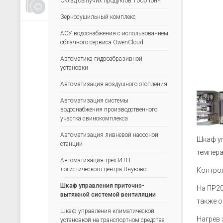
Склад сыпучих продуктов 1000 тонн
Счетчики, таймеры, тахометры
Зерносушильный комплекс
Для управления насосами
АСУ водоснабжения с использованием
Для водоподготовки
облачного сервиса OwenCloud
Для электрических сетей
Автоматика гидроабразивной
Архиваторы
установки
Ручные задатчики сигналов
Автоматизация воздушного отопления
Дополнительные устройства
Автоматизация системы
водоснабжения производственного
участка свинокомплекса
Автоматизация ливневой насосной
Шкаф уп
станции
темпера
Автоматизация трёх ИТП
логистического центра Внуково
Контрол
Шкаф управления приточно-
На ПР20
вытяжной системой вентиляции
также о
Шкаф управления климатической
Нагрев 
установкой на транспортном средстве