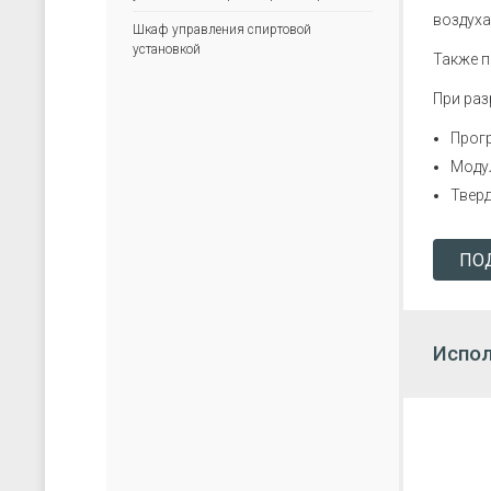
скачать каталог (pdf)
скачать прайс-лист (xls)
воздуха
Шкаф управления спиртовой
установкой
Также п
При раз
Прог
Моду
Твер
ПО
Испол