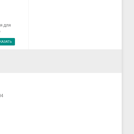
я для
е
КАЗАТЬ
04