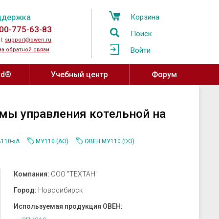
ддержка
Корзина
00-775-63-83
Поиск
l:
support@owen.ru
Войти
а обратной связи
ud®
Учебный центр
Форум
Учебный центр ОВЕН
Программное обеспечение,
мы управления котельной на
устройства связи
Региональные учебные центры
мпературы
OwenCloud
ажности и
Программа сотрудничества с
110-хА
МУ110 (AO)
ОВЕН МУ110 (DO)
ы воздуха
Среды разработки
вузами
атели давления
SCADA системы
Онлайн-курсы на платформе Stepik
Компания:
ООО "ТЕХТАН"
овня
OPC-серверы
за
Конфигураторы
Город:
Новосибирск
ные датчики
Драйверы и библиотеки ОВЕН
Используемая продукция ОВЕН: