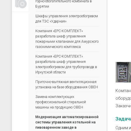
горно-обогатительного комбината в
Счетчики, таймеры, тахометры
Бурятии
Для управления насосами
Шкафы управления электрообогревом
Для водоподготовки
для ТЭС «Ударная»
Для электрических сетей
Компания «ЕРС-КОМПЛЕКТ»
разработала шкаф управления
Архиваторы
пожарными клапанами для Амурского
газохимического комплекса
Ручные задатчики сигналов
Дополнительные устройства
Компания «ЕРС-КОМПЛЕКТ»
разработала шкаф управления
электрообогревом для трубопровода в
Иркутской области
Приточно-вытяжная вентиляционная
установка на базе оборудования ОВЕН
Компа
Замена комплектующих
оборудо
профессиональной стиральной
Заказчи
машины на продукцию ОВЕН
Модернизация автоматизированной
Задач
системы управления котельной на
пивоваренном заводе в
Одним и