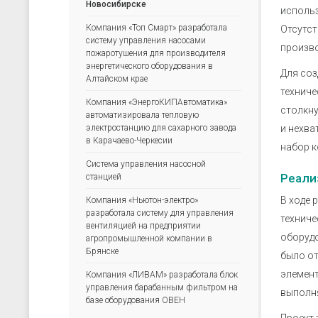
скачать каталог (pdf)
скачать прайс-лист (xls)
Новосибирске
использ
Компания «Топ Смарт» разработала
Отсутст
систему управления насосами
произво
пожаротушения для производителя
энергетического оборудования в
Для со
Алтайском крае
техниче
Компания «ЭнергоКИПАвтоматика»
столкну
автоматизировала тепловую
электростанцию для сахарного завода
и нехва
в Карачаево-Черкесии
набор к
Система управления насосной
Реали
станцией
В ходе 
Компания «Ньютон-электро»
разработала систему для управления
техниче
вентиляцией на предприятии
оборудо
агропромышленной компании в
Брянске
было от
элемент
Компания «ЛИВАМ» разработала блок
управления барабанным фильтром на
выполн
базе оборудования ОВЕН