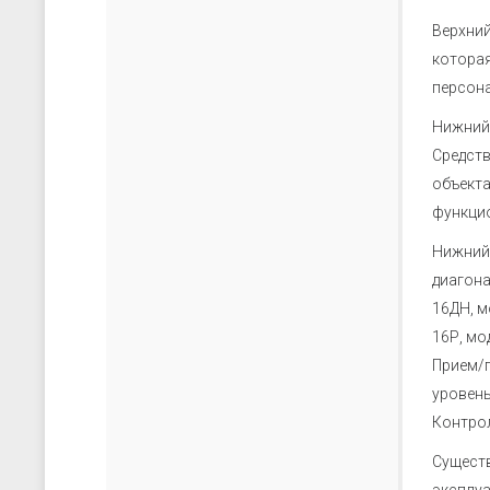
Верхний
которая
персона
Нижний 
Средств
объекта
функци
Нижний 
диагона
16ДН, м
16Р, мо
Прием/п
уровень
Контрол
Существ