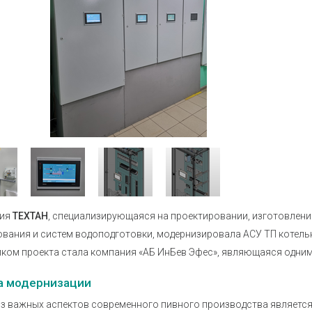
Устройства коммутации
Барьеры и
История
Сервисный центр
Приборы для индикации и
Нормирующ
Профиль
Проверить статус заказа
управления задвижками
Аксессуары
Устройства контроля и защиты
температу
Наши клиенты
Реле защиты
Аксессуары
Аттестация на право поверки
Регуляторы мощности
Аксессуары
Твердотельные реле KIPPRIBOR
Аксессуары
Партнерам
влажности
Твердотельные реле Протон-
Работа в компании
Импульс
Твердотельные и
Каталог продукции ОВЕН
промежуточные реле MEYERTEC
Промежуточные реле
Материалы для вашего сайта
ния
ТЕХТАН
, специализирующаяся на проектировании, изготовлени
Микроклимат для шкафов
вания и систем водоподготовки, модернизировала АСУ ТП котель
управления
ком проекта стала компания «АБ ИнБев Эфес», являющаяся одним
Электротехническое
а модернизации
оборудование MEYERTEC
з важных аспектов современного пивного производства является