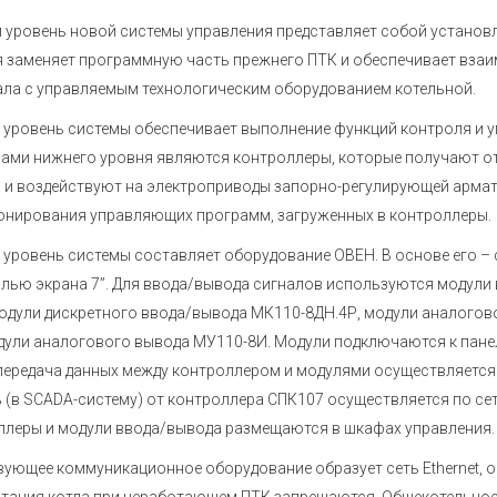
 уровень новой системы управления представляет собой установ
 заменяет программную часть прежнего ПТК и обеспечивает взаи
ла с управляемым технологическим оборудованием котельной.
уровень системы обеспечивает выполнение функций контроля и 
ами нижнего уровня являются контроллеры, которые получают о
 и воздействуют на электроприводы запорно-регулирующей армат
онирования управляющих программ, загруженных в контроллеры.
уровень системы составляет оборудование ОВЕН. В основе его –
лью экрана 7”. Для ввода/вывода сигналов используются модули
одули дискретного ввода/вывода МК110-8ДН.4Р, модули аналогов
дули аналогового вывода МУ110-8И. Модули подключаются к пане
ередача данных между контроллером и модулями осуществляется 
 (в SCADA-систему) от контроллера СПК107 осуществляется по сет
леры и модули ввода/вывода размещаются в шкафах управления.
ующее коммуникационное оборудование образует сеть Ethernet, 