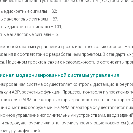
оличество сигналов устройств связи с объектом (УСО) составило
ые дискретные сигналы – 82;
ые аналоговые сигналы – 87;
ные дискретные сигналы – 101;
ные аналоговые сигналы – 6.
ие новой системы управления проходило в несколько этапов. На 
вания в соответствии с разработанным проектом. В стандартных 
ев. На данном проекте в связи с невозможностью остановить пр
ионал модернизированной системы управления
зированная система осуществляет контроль, дистанционное упра
вку и АВР, расчетные функции. Процессы контроля и управления
вляются с АРМ оператора, которые расположены в операторской,
ии очистных сооружений. На АРМ оператора осуществляется виз
ионное управление исполнительными устройствами, ввод заданий
 и сводок, включение или отключение управляющих подсистем (а
ние других функций.