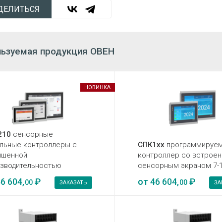
ДЕЛИТЬСЯ
ьзуемая продукция ОВЕН
НОВИНКА
210
сенсорные
льные контроллеры с
СПК1хх
программируе
ышенной
контроллер со встрое
зводительностью
сенсорным экраном 7-1
6 604,
₽
от
46 604,
₽
00
00
ЗАКАЗАТЬ
ЗА