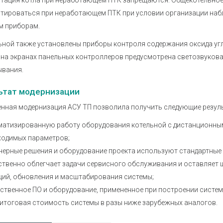
тация котла при неработающем ПТК запрещаются. Общекотельное
тироваться при неработающем ПТК при условии организации наб
м приборам.
ьной также установлены приборы контроля содержания оксида угл
 на экранах панельных контроллеров предусмотрена светозвукова
ывания.
ьтат модернизации
нная модернизация АСУ ТП позволила получить следующие резул
матизированную работу оборудования котельной с дистанционны
ходимых параметров;
ерные решения и оборудование проекта используют стандартные 
ственно облегчает задачи сервисного обслуживания и оставляет
ций, обновления и масштабирования системы;
ственное ПО и оборудование, примененное при построении систем
 итоговая стоимость системы в разы ниже зарубежных аналогов.