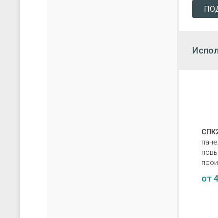
ПО
Испол
СПК
пане
пов
прои
от
4