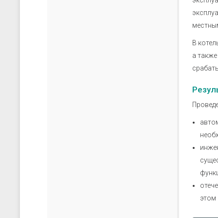
эксплуа
эксплуа
местны
В котел
а также
срабат
Резул
Проведе
авто
необ
инжен
суще
функ
отече
этом