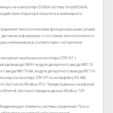
ленную на компьютере SCADA-систему SimpleSCADA,
модействие оператора-технолога и инженерного
управления технологическими функциональными узлами.
т датчиков информацию о состоянии технологического
уры и механизмов в соответствии с алгоритмом
 сенсорные панельные контроллеры СПК107 с
 ввода/вывода ОВЕН: модули дискретного ввода МВ110-
ого ввода МВ110-8А, модули дискретного вывода МУ110-
льному контроллеру СПК107 по интерфейсу RS-485.
по протоколу Modbus RTU. Передача данных на верхний
и Ethernet, протокол передачи данных Modbus TCP.
объединяющую элементы системы управления. Пуск и