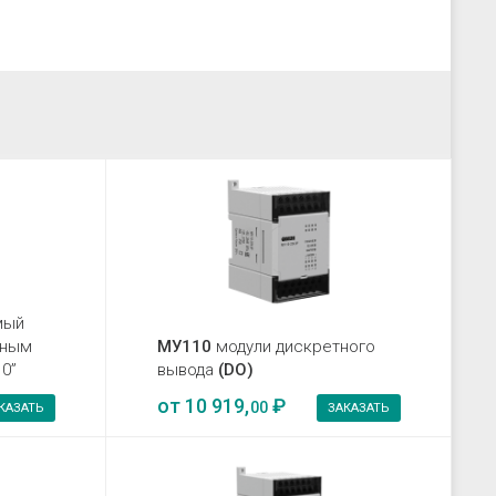
мый
нным
МУ110
модули дискретного
0”
вывода
(DO)
от
10 919,
₽
00
КАЗАТЬ
ЗАКАЗАТЬ