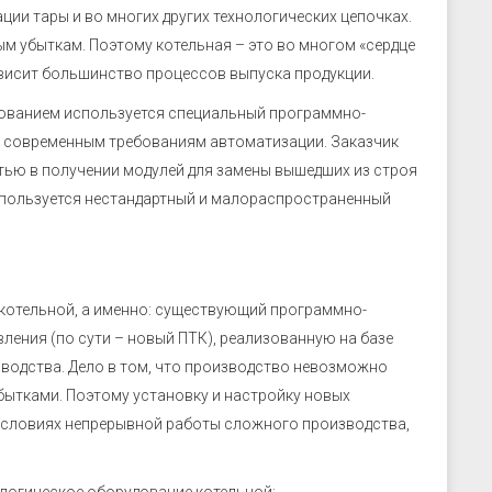
ции тары и во многих других технологических цепочках.
ым убыткам. Поэтому котельная – это во многом «сердце
ависит большинство процессов выпуска продукции.
ованием используется специальный программно-
ть современным требованиям автоматизации. Заказчик
ью в получении модулей для замены вышедших из строя
используется нестандартный и малораспространенный
 котельной, а именно: существующий программно-
ления (по сути – новый ПТК), реализованную на базе
водства. Дело в том, что производство невозможно
бытками. Поэтому установку и настройку новых
условиях непрерывной работы сложного производства,