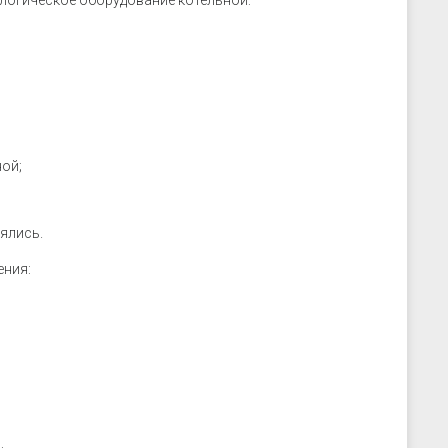
логическое оборудование котельной:
ой;
ялись.
ения: