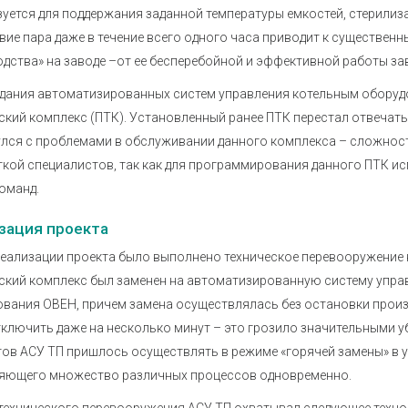
уется для поддержания заданной температуры емкостей, стерилиза
вие пара даже в течение всего одного часа приводит к существенн
дства» на заводе –от ее бесперебойной и эффективной работы з
здания автоматизированных систем управления котельным оборуд
ский комплекс (ПТК). Установленный ранее ПТК перестал отвеча
лся с проблемами в обслуживании данного комплекса – сложност
ткой специалистов, так как для программирования данного ПТК 
оманд.
зация проекта
реализации проекта было выполнено техническое перевооружение
ский комплекс был заменен на автоматизированную систему управ
вания ОВЕН, причем замена осуществлялась без остановки произ
ключить даже на несколько минут – это грозило значительными у
ов АСУ ТП пришлось осуществлять в режиме «горячей замены» в 
яющего множество различных процессов одновременно.