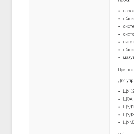
Проект 
паров
общи
систе
систе
пита
общи
мазу
При это
Для уп
ЩУК2
ЩОА 
ЩУД1 
ЩУД2 
ЩУМХ