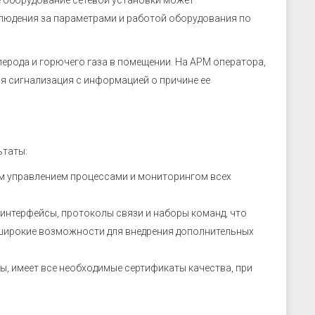
 оборудование сетевой установки может
людения за параметрами и работой оборудования по
ерода и горючего газа в помещении. На АРМ оператора,
я сигнализация с информацией о причине ее
ьтаты:
м управлением процессами и мониторингом всех
интерфейсы, протоколы связи и наборы команд, что
 широкие возможности для внедрения дополнительных
ы, имеет все необходимые сертификаты качества, при