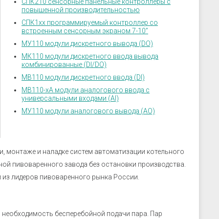
скрозащиты
Устройства связи
СПК210 сенсорные панельные контроллеры с
повышенной производительностью
ие преобразователи
СПК1хх программируемый контроллер со
 к датчикам
встроенным сенсорным экраном 7-10”
ры
МУ110 модули дискретного вывода (DO)
 к датчикам давления
МК110 модули дискретного ввода вывода
комбинированные (DI/DO)
 к датчикам уровня
МВ110 модули дискретного ввода (DI)
 к датчикам
МВ110-хА модули аналогового ввода с
универсальными входами (AI)
МУ110 модули аналогового вывода (AO)
и, монтаже и наладке систем автоматизации котельного
ной пивоваренного завода без остановки производства.
 из лидеров пивоваренного рынка России.
 необходимость бесперебойной подачи пара. Пар