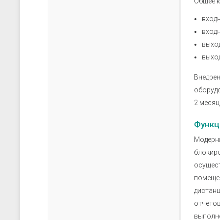
Общее к
входн
входн
выход
выход
Внедрен
оборудо
2 месяц
Функц
Модерни
блокиро
осущест
помещен
дистанц
отчетов
выполне