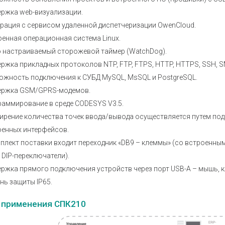
ержка web-визуализации.
рация с сервисом удаленной диспетчеризации OwenCloud.
енная операционная система Linux.
о настраиваемый сторожевой таймер (WatchDog).
ржка прикладных протоколов NTP, FTP, FTPS, HTTP, HTTPS, SSH, 
ожность подключения к СУБД MySQL, MsSQL и PostgreSQL.
ержка GSM/GPRS-модемов.
раммирование в среде CODESYS V3.5.
ирение количества точек ввода/вывода осуществляется путем по
оенных интерфейсов.
мплект поставки входит переходник «DB9 – клеммы» (со встроен
 DIP-переключатели).
ржка прямого подключения устройств через порт USB-A – мышь, к
нь защиты IP65.
 применения СПК210