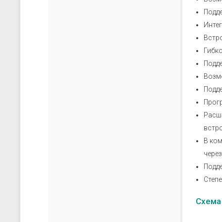
Подд
Интег
Встро
Гибк
Подде
Возм
Подд
Прог
Расш
встр
В ко
через
Подде
Степе
Схема