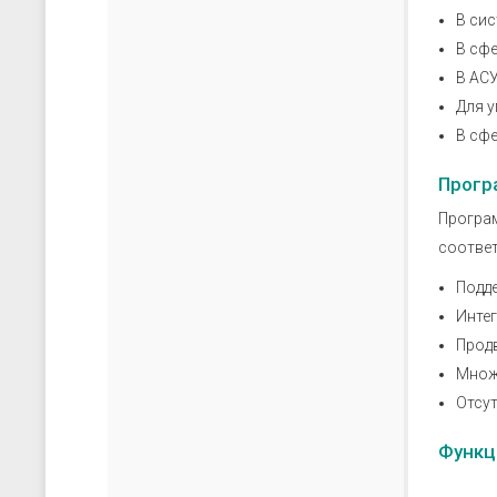
В сис
В сфе
В АС
Для 
В сф
Прогр
Програ
соответ
Подд
Инте
Продв
Множ
Отсут
Функц