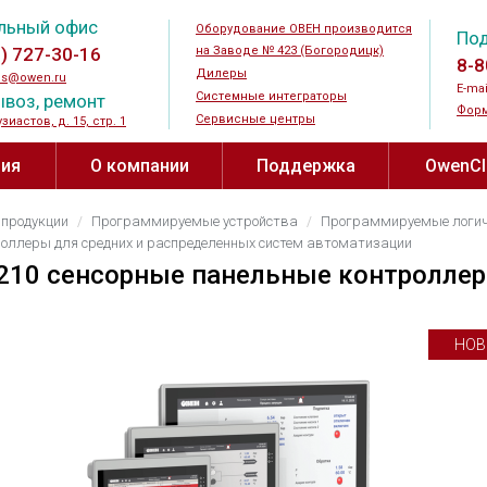
льный офис
Оборудование ОВЕН производится
По
5) 727-30-16
на Заводе № 423 (Богородицк)
8-8
Дилеры
es@owen.ru
E-mai
Системные интеграторы
воз, ремонт
Форм
Сервисные центры
узиастов, д. 15, стр. 1
ия
О компании
Поддержка
OwenC
иляции ↗
Новости
Документация и ПО
OwenClou
 продукции
Программируемые устройства
Программируемые логич
устройства
Силовые и коммутационные
Датчики
оллеры для средних и распределенных систем автоматизации
устройства
 ↗
Мероприятия
Видео
огические
210 сенсорные панельные контролле
Датчики те
Преобразователи частоты
Датчики вл
отноводства ↗
Журнал АиП ↗
Прайс-лист
реле
Устройства плавного пуска
температур
НОВ
иза воды ↗
Где купить
Новинки
 для
Шаговые приводы
Преобразов
еле
Дроссели
Датчики ур
Контакты
Полезные материалы ↗
Тормозные резисторы
Датчики га
ода
О заводе № 423
Каталог проектов
Блоки питания
Бесконтакт