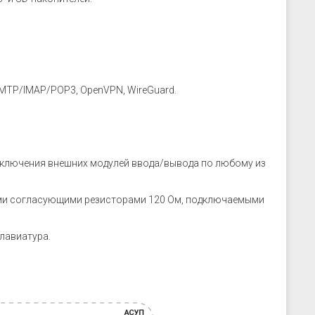
SMTP/IMAP/POP3, OpenVPN, WireGuard.
дключения внешних модулей ввода/вывода по любому из
ными согласующими резисторами 120 Ом, подключаемыми
лавиатура.