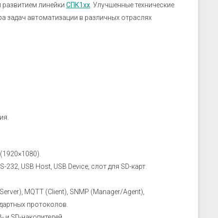
 развитием линейки
СПК1хх
. Улучшенные технические
ра задач автоматизации в различных отраслях
ия.
 (1920×1080).
232, USB Host, USB Device, слот для SD-карт.
rver), MQTT (Client), SNMP (Manager/Agent),
дартных протоколов.
 и SD-накопителей.