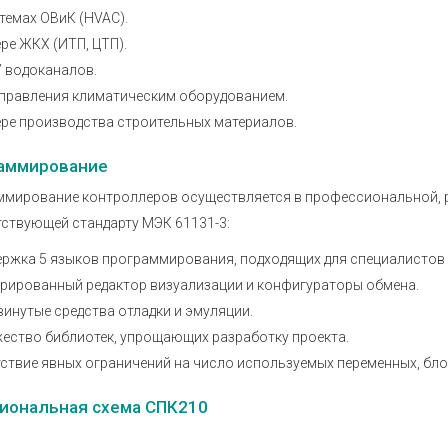
темах ОВиК (HVAC).
ре ЖКХ (ИТП, ЦТП).
У водоканалов.
управления климатическим оборудованием.
ере производства строительных материалов.
аммирование
ммирование контроллеров осуществляется в профессиональной, 
ствующей стандарту МЭК 61131-3:
ержка 5 языков программирования, подходящих для специалистов
грированный редактор визуализации и конфигураторы обмена.
инутые средства отладки и эмуляции.
ество библиотек, упрощающих разработку проекта.
ствие явных ограничений на число используемых переменных, блок
иональная схема СПК210