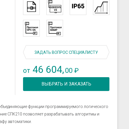
скрозащиты
Устройства связи
ие преобразователи
 к датчикам
ры
 к датчикам давления
 к датчикам уровня
 к датчикам
ЗАДАТЬ ВОПРОС СПЕЦИАЛИСТУ
46 604,
00
от
₽
ВЫБРАТЬ И ЗАКАЗАТЬ
объединяющие функции программируемого логического
нение СПК210 позволяет разрабатывать алгоритмы и
афу автоматики.