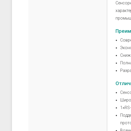
скачать каталог (pdf)
скачать прайс-лист (xls)
Сенсор
характе
промыш
Преим
Совр
Экон
Сниж
Полн
Разра
Отлич
Сенсо
Широк
1×RS
Подде
прот
Возмо