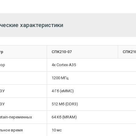
ческие характеристики
тр
СПК210-07
СПК210
сор
4х Cortex-A35
1200 МГц
ПЗУ
4 Гб (eMMC)
ОЗУ
512 Мб (DDR3)
etain-переменных
64 Кб (MRAM)
льное время
10 мс