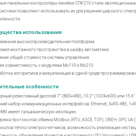
ные панельные контроллеры линейки СПК210 стали эволюционным
ристики позволяют использовать их для решения широкого спект
ленности.
ущества использования
еменная высокопроизводительная платформа.
омия монтажного пространства в шкафу автоматики.
ение общей стоимости системы управления.
ая совместимость с модулями Мх110 и Мх210.
ботка алгоритмов и визуализации в одной среде программирован
ительные особенности
рный резистивный дисплей 7” (800×480), 10.2” (1024×600) или 15.6”
ий набор коммуникационных интерфейсов: Ethernet, 3×RS-485, 1×RS-
-485 имеет гальваническую изоляцию.
ржка протоколов обмена Modbus (RTU, ASCII, TCP), ОВЕН, OPC UA (Se
околов тепло/электросчетчиков, возможность реализации нестан
жность обновления проектов и встроенного ПО (прошивки) с USB-