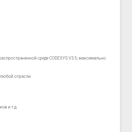
распространенной среде CODESYS V3.5, максимально
 любой отрасли.
ов и т.д.