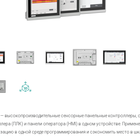
Устройства коммутации
Барьеры и
История
Сервисный центр
Приборы для индикации и
Нормирующ
Профиль
Проверить статус заказа
управления задвижками
Аксессуары
Устройства контроля и защиты
температу
Наши клиенты
Реле защиты
Аксессуары
Аттестация на право поверки
Регуляторы мощности
Аксессуары
Твердотельные реле KIPPRIBOR
Аксессуары
Партнерам
влажности
Твердотельные реле Протон-
Работа в компании
Импульс
Твердотельные и
Каталог продукции ОВЕН
промежуточные реле MEYERTEC
Промежуточные реле
Материалы для вашего сайта
Микроклимат для шкафов
управления
 — высокопроизводительные сенсорные панельные контроллеры, 
Электротехническое
лера (ПЛК) и панели оператора (HMI) в одном устройстве. Приме
оборудование MEYERTEC
зацию в одной среде программирования и сэкономить место в шк