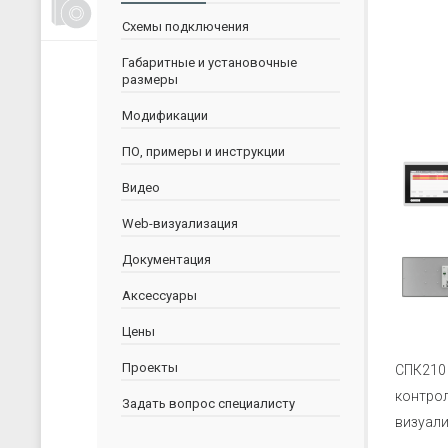
Счетчики, таймеры, тахометры
Cхемы подключения
Для управления насосами
Габаритные и установочные
Для водоподготовки
размеры
Для электрических сетей
Модификации
Архиваторы
ПО, примеры и инструкции
Ручные задатчики сигналов
Видео
Дополнительные устройства
Web-визуализация
Документация
Аксессуары
Цены
Проекты
СПК210
контрол
Задать вопрос специалисту
визуали