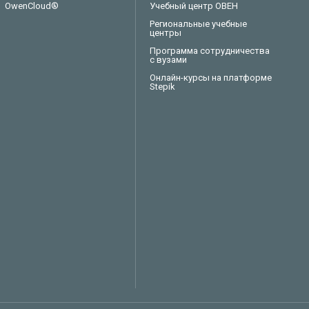
OwenCloud®
Учебный центр ОВЕН
Региональные учебные
центры
Программа сотрудничества
с вузами
Онлайн-курсы на платформе
Stepik
Техподдержка
Вопросы по заказу
Сервисное обслуживание
Пожаловаться
Сказать спасибо