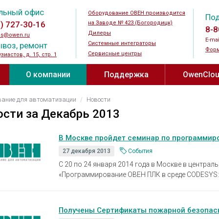
льный офис
Оборудование ОВЕН производится
По
5) 727-30-16
на Заводе № 423 (Богородицк)
8-8
Дилеры
es@owen.ru
E-mai
Системные интеграторы
воз, ремонт
Форм
Сервисные центры
узиастов, д. 15, стр. 1
О компании
Поддержка
OwenClo
и ↗
Новости
Документация и ПО
OwenCloud®
вание для автоматизации
Новости
устройства
Силовые и коммутационные
Датчики
ости за
Декабрь 2013
устройства
Мероприятия
Видео
огические
Датчики те
Преобразователи частоты
Датчики вл
одства ↗
Журнал АиП ↗
В Москве пройдет семинар по программир
Прайс-лист
реле
Устройства плавного пуска
температур
27 декабря 2013
События
оды ↗
Где купить
Новинки
 для
Шаговые приводы
Преобразов
С 20 по 24 января 2014 года в Москве в центра
еле
«Программирование ОВЕН ПЛК в среде CODESYS: 
Дроссели
Датчики ур
Контакты
Полезные материалы ↗
Тормозные резисторы
Датчики га
ода
О заводе № 423
Каталог проектов
Блоки питания
Бесконтакт
Получены Сертификаты пожарной безопас