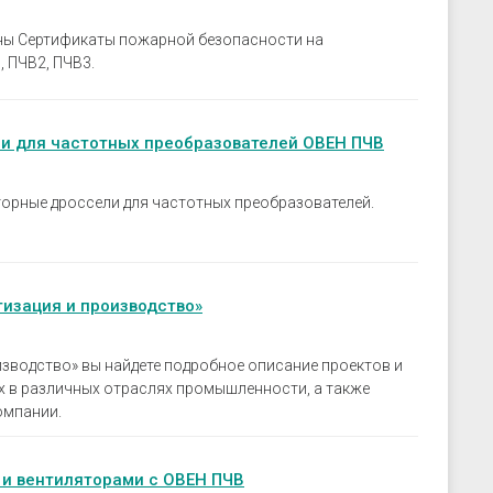
скрозащиты
Устройства связи
ие преобразователи
ны Сертификаты пожарной безопасности на
 ПЧВ2, ПЧВ3.
 к датчикам
ры
 к датчикам давления
ли для частотных преобразователей ОВЕН ПЧВ
 к датчикам уровня
 к датчикам
орные дроссели для частот­ных преобразовате­лей.
изация и производство»
зводство» вы найдете подробное описание проектов и
х в различных отраслях промышленности, а также
омпании.
 и вентиляторами с ОВЕН ПЧВ