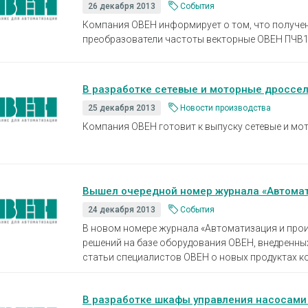
Устройства коммутации
Барьеры и
История
Сервисный центр
26 декабря 2013
События
Приборы для индикации и
Нормирующ
Компания ОВЕН информирует о том, что получе
Профиль
Проверить статус заказа
управления задвижками
преобразователи частоты векторные ОВЕН ПЧВ1,
Аксессуары
Устройства контроля и защиты
температу
Наши клиенты
Реле защиты
Аксессуары
В разработке сетевые и моторные дроссе
Аттестация на право поверки
Регуляторы мощности
Аксессуары
25 декабря 2013
Новости производства
Твердотельные реле KIPPRIBOR
Аксессуары
Партнерам
Компания ОВЕН готовит к выпуску се­тевые и мот
влажности
Твердотельные реле Протон-
Работа в компании
Импульс
Твердотельные и
Каталог продукции ОВЕН
промежуточные реле MEYERTEC
Вышел очередной номер журнала «Автомат
Промежуточные реле
24 декабря 2013
События
Материалы для вашего сайта
В новом номере журнала «Автоматизация и прои
Микроклимат для шкафов
решений на базе оборудования ОВЕН, внедренны
управления
статьи специалистов ОВЕН о новых продуктах к
Электротехническое
оборудование MEYERTEC
В разработке шкафы управления насосами