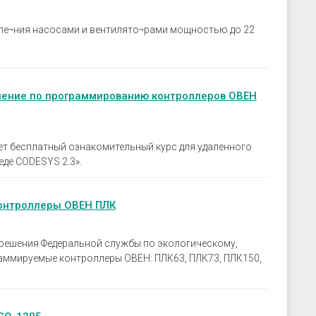
ле¬ния насосами и вентилято¬рами мощностью до 22
чение по программированию контроллеров ОВЕН
ет бесплатный ознакомительный курс для удаленного
де CODESYS 2.3».
онтроллеры ОВЕН ПЛК
решения Федеральной службы по экологическому,
аммируемые контроллеры ОВЕН: ПЛК63, ПЛК73, ПЛК150,