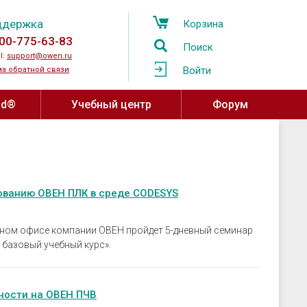
ддержка
Корзина
00-775-63-83
Поиск
l:
support@owen.ru
Войти
а обратной связи
ud®
Учебный центр
Форум
Учебный центр ОВЕН
Программное обеспечение,
устройства связи
Региональные учебные центры
мпературы
OwenCloud
ажности и
ованию ОВЕН ПЛК в среде CODESYS
Программа сотрудничества с
ы воздуха
Среды разработки
вузами
атели давления
SCADA системы
льном офисе компании ОВЕН пройдет 5-дневный семинар
Онлайн-курсы на платформе Stepik
базовый учебный курс».
овня
OPC-серверы
за
Конфигураторы
ные датчики
Драйверы и библиотеки ОВЕН
ности на ОВЕН ПЧВ