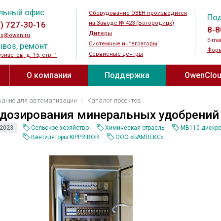
льный офис
Оборудование ОВЕН производится
По
5) 727-30-16
на Заводе № 423 (Богородицк)
8-8
Дилеры
es@owen.ru
E-mai
Системные интеграторы
воз, ремонт
Форм
Сервисные центры
узиастов, д. 15, стр. 1
О компании
Поддержка
OwenClo
и ↗
Новости
Документация и ПО
OwenCloud®
вание для автоматизации
Каталог проектов
устройства
Силовые и коммутационные
Датчики
 дозирования минеральных удобрений
устройства
Мероприятия
Видео
огические
Датчики те
 2023
Сельское хозяйство
Химическая отрасль
МВ110 дискре
Преобразователи частоты
Датчики вл
Вентиляторы KIPPRIBOR
ООО «БАМЛЕКС»
одства ↗
Журнал АиП ↗
Прайс-лист
реле
Устройства плавного пуска
температур
оды ↗
Где купить
Новинки
 для
Шаговые приводы
Преобразов
еле
Дроссели
Датчики ур
Контакты
Полезные материалы ↗
Тормозные резисторы
Датчики га
ода
О заводе № 423
Каталог проектов
Блоки питания
Бесконтакт