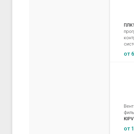
ПЛК1
про
конт
сис
от
6
Вент
фил
KIP
от
1