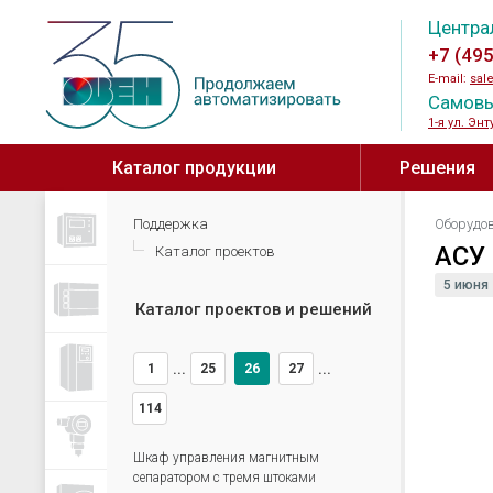
Центра
+7 (49
E-mail:
sal
Самовы
1-я ул. Энт
Каталог продукции
Решения
Для вентиляци
Поддержка
Оборудо
Контрольно-измерительные
Программируемые 
АСУ
Каталог проектов
приборы
Для КНС ↗
Программируемые л
5 июня
Измерители-регуляторы
контроллеры
Каталог проектов и решений
Для животнов
Анализаторы жидкости
Программируемые 
Для анализа в
Для ГВС, отопления, вентиляции
Модули расширения
1
25
26
27
...
...
и котельных
программируемых р
114
Для холодильного
Панели оператора
оборудования
Модули ввода/выв
Шкаф управления магнитным
Для пищевых производств
сепаратором с тремя штоками