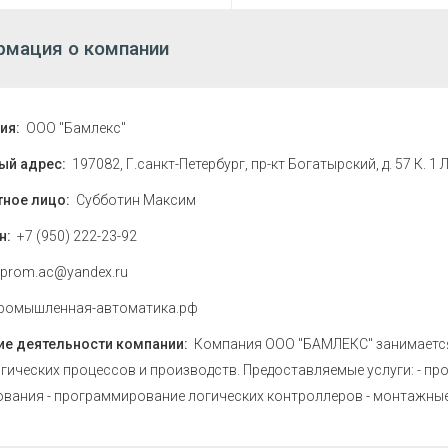
мация о компании
ия:
ООО "Бамлекс"
ый адрес:
197082, Г.санкт-Петербург, пр-кт Богатырский, д. 57 К. 1
тное лицо:
Субботин Максим
н:
+7 (950) 222-23-92
prom.ac@yandex.ru
ромышленная-автоматика.рф
ие деятельности компании:
Компания ООО "БАМЛЕКС" занимается
гических процессов и производств. Предоставляемые услуги: - п
вания - программирование логических контроллеров - монтажные