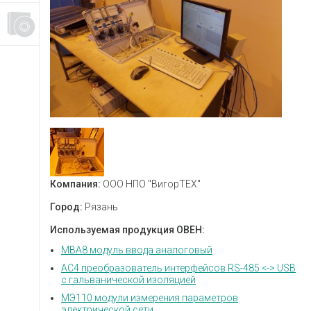
Компания:
ООО НПО "ВигорТЕХ"
Город:
Рязань
Используемая продукция ОВЕН:
МВА8 модуль ввода аналоговый
АС4 преобразователь интерфейсов RS-485 <-> USB
c гальванической изоляцией
МЭ110 модули измерения параметров
электрической сети