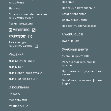
Новинки
устройства
Полезные материалы ↗
Датчики
Каталог проектов
Программное обеспечение,
устройства связи
Сервисный центр
Архив продукции
Проверить статус заказа
OwenCloud®
OwenCloud®
Решения для
животноводства
Учебный центр
Решения
Учебный центр ОВЕН
Для вентиляции ↗
Региональные учебные
центры
Для КНС ↗
Программа сотрудничества с
Для животноводства ↗
вузами
Для анализа воды ↗
Онлайн-курсы на платформе
Stepik
О компании
Новости
Мероприятия
Журнал АиП ↗