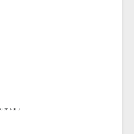
скрозащиты
Устройства связи
ие преобразователи
 к датчикам
ры
 к датчикам давления
 к датчикам уровня
 к датчикам
о сигнала;