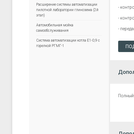
скачать каталог (pdf)
скачать прайс-лист (xls)
Расширение системы автоматизации
- контр
пилотной лаборатории глинозема (2й
этап)
- контр
Автомобильная мойка
- перед
самообслуживания
Система автоматизации котла Е1-0,9 с
ПО
горелкой РГМГ-1
Допол
Полный 
Допо