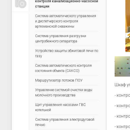
контроля канализационно-насосной
Счетчики, таймеры, тахометры
станции
Для управления насосами
Система автоматического управления
Для водоподготовки
и диспетчерского контроля
артезианской скважины
Для электрических сетей
Система управления разгрузки
Архиваторы
центробежного сепаратора
Ручные задатчики сигналов
Устройство защиты обжиговой печи по
Дополнительные устройства
газу
Система автоматического контроля
состояния объекта (САКСО)
Маршрутизатор потоков ПОУ
Шкаф уп
Управление системой очистки воды
- контр
молочного производства
Щит управления насосами ГВС
- контр
котельной
- контр
Система управления электродуговой
печью
- контр