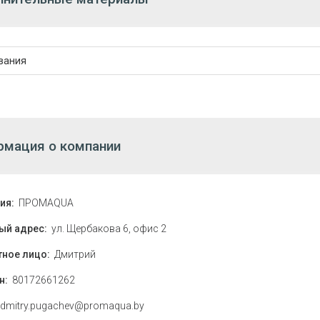
вания
мация о компании
ия:
ПРОМAQUA
ый адрес:
ул. Щербакова 6, офис 2
тное лицо:
Дмитрий
н:
80172661262
dmitry.pugachev@promaqua.by