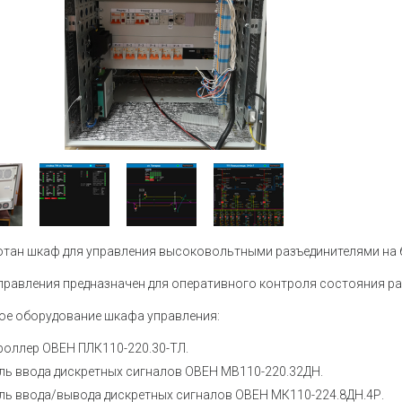
Устройства коммутации
Барьеры и
История
Сервисный центр
Приборы для индикации и
Нормирующ
Профиль
Проверить статус заказа
управления задвижками
Аксессуары
Устройства контроля и защиты
температу
Наши клиенты
Реле защиты
Аксессуары
Аттестация на право поверки
Регуляторы мощности
Аксессуары
Твердотельные реле KIPPRIBOR
Аксессуары
Партнерам
влажности
Твердотельные реле Протон-
Работа в компании
Импульс
Твердотельные и
Каталог продукции ОВЕН
промежуточные реле MEYERTEC
тан шкаф для управления высоковольтными разъединителями на 
Промежуточные реле
Материалы для вашего сайта
равления предназначен для оперативного контроля состояния раз
Микроклимат для шкафов
ое оборудование шкафа управления:
управления
Электротехническое
роллер ОВЕН ПЛК110-220.30-ТЛ.
оборудование MEYERTEC
ль ввода дискретных сигналов ОВЕН МВ110-220.32ДН.
ль ввода/вывода дискретных сигналов ОВЕН МК110-224.8ДН.4Р.