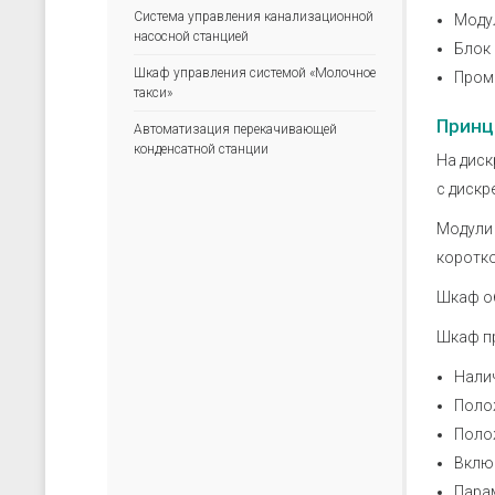
скачать каталог (pdf)
скачать прайс-лист (xls)
Система управления канализационной
Моду
насосной станцией
Блок 
Шкаф управления системой «Молочное
Пром
такси»
Принц
Автоматизация перекачивающей
конденсатной станции
На диск
с дискр
Модули 
коротк
Шкаф об
Шкаф п
Налич
Поло
Поло
Вклю
Парам