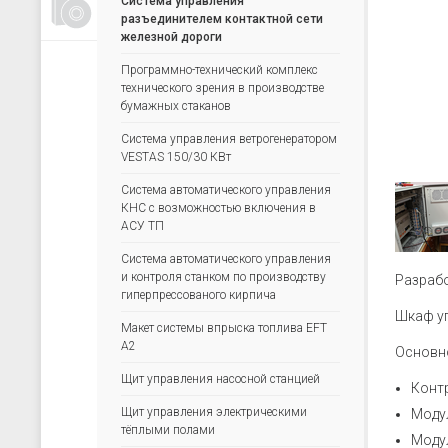
Система управления
Счетчики, таймеры, тахометры
разъединителем контактной сети
железной дороги
Для управления насосами
Программно-технический комплекс
Для водоподготовки
технического зрения в производстве
Для электрических сетей
бумажных стаканов
Архиваторы
Система управления ветрогенератором
VESTAS 150/30 КВт
Ручные задатчики сигналов
Система автоматического управления
Дополнительные устройства
КНС с возможностью включения в
АСУ ТП
Система автоматического управления
и контроля станком по производству
Разрабо
гиперпрессованого кирпича
Шкаф уп
Макет системы впрыска топлива EFT
А2
Основн
Щит управления насосной станцией
Конт
Щит управления электрическими
Моду
тёплыми полами
Моду