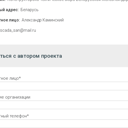
ый адрес:
Беларусь
тное лицо:
Александр Каминский
scada_san@mail.ru
ться с автором проекта
тное лицо*
ие организации
тный телефон*