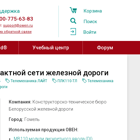
ддержка
Корзина
00-775-63-83
Поиск
l:
support@owen.ru
Войти
а обратной связи
ud®
Учебный центр
Форум
Учебный центр ОВЕН
Программное обеспечение,
актной сети железной дороги
устройства связи
Региональные учебные центры
мпературы
Б
Телемеханика ЛАЙТ
ПЛК110-ТЛ
Телемеханика
OwenCloud
ажности и
роги
Программа сотрудничества с
ы воздуха
Среды разработки
вузами
Компания:
Конструкторско-техническое бюро
атели давления
SCADA системы
Онлайн-курсы на платформе Stepik
Белорусской железной дороги
овня
OPC-серверы
Город:
Гомель
за
Конфигураторы
Используемая продукция ОВЕН:
ные датчики
Драйверы и библиотеки ОВЕН
МВ110 модули дискретного ввода (DI)