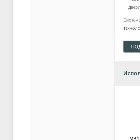
двери
Система
техноло
ПО
Испол
МВ1