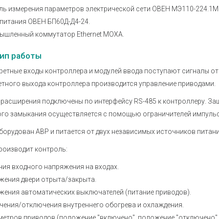
ль измерения параметров электрической сети ОВЕН МЭ110-224.1М
питания ОВЕН БП60Д-Д4-24.
ышленный коммутатор Ethernet MOXA.
ип работы
ретные входы контроллера и модулей ввода поступают сигналы от
етного выхода контроллера производится управление приводами.
расширения подключены по интерфейсу RS-485 к контроллеру. За
ого замыкания осуществляется с помощью ограничителей импульс
орудован АВР и питается от двух независимых источников питани
роизводит контроль:
ия входного напряжения на входах.
жения двери отрыта/закрыта.
жения автоматических выключателей (питание приводов).
чения/отключения внутреннего обогрева и охлаждения.
етров приводов (положение "включено", положение "отключено", 