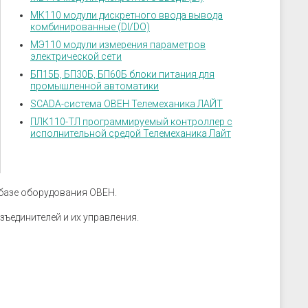
скрозащиты
Устройства связи
МК110 модули дискретного ввода вывода
ие преобразователи
комбинированные (DI/DO)
 к датчикам
МЭ110 модули измерения параметров
ры
электрической сети
БП15Б, БП30Б, БП60Б блоки питания для
 к датчикам давления
промышленной автоматики
 к датчикам уровня
SCADA-система ОВЕН Телемеханика ЛАЙТ
 к датчикам
ПЛК110-ТЛ программируемый контроллер с
исполнительной средой Телемеханика Лайт
базе оборудования ОВЕН.
ъединителей и их управления.