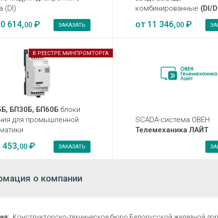
 (DI)
комбинированные
(DI/
0 614,
₽
от
11 346,
₽
00
00
ЗАКАЗАТЬ
ЗА
В РЕЕСТРЕ МИНПРОМТОРГА
Б, БП30Б, БП60Б
блоки
ния для промышленной
SCADA-система ОВЕН
матики
Телемеханика ЛАЙТ
 453,
₽
00
ЗАКАЗАТЬ
ЗА
мация о компании
ия:
Конструкторско-техническое бюро Белорусской железной до