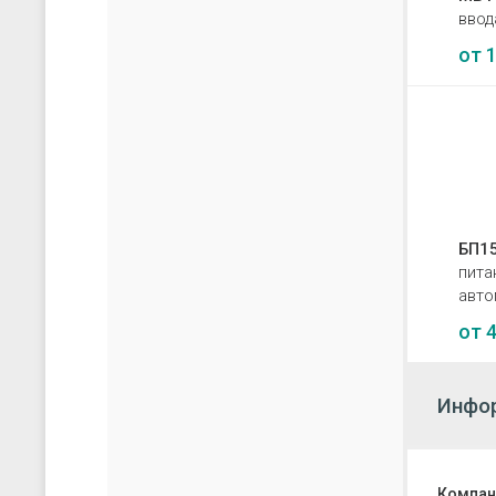
ввода
от
1
БП15
пита
авто
от
4
Инфор
Компан