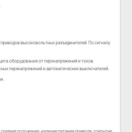
.
 приводов высоковольтных разъединителей. По сигналу
щита оборудования от перенапряжений и токов
ных перенапряжений и автоматических выключателей.
я.
среднее положение, наличие питания привода, открытие