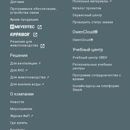
Полезные материалы ↗
Датчики
Каталог проектов
Программное обеспечение,
устройства связи
Сервисный центр
Архив продукции
Проверить статус заказа
OwenCloud®
OwenCloud®
Решения для
животноводства
Учебный центр
Решения
Учебный центр ОВЕН
Для вентиляции ↗
Региональные учебные
центры
Для КНС ↗
Программа сотрудничества с
Для животноводства ↗
вузами
Для анализа воды ↗
Онлайн-курсы на платформе
Stepik
О компании
Новости
Мероприятия
Журнал АиП ↗
Где купить
Контакты