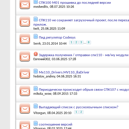
СПК100 М01 прошивка до последнеё версии
medvedits
, 08.07.2025 10:26
СПК110 не сохраняет загрузочный проект, после перезаг
прилож.
twit
, 25.06.2025 11:09
Пид регулятор Codesys
1
2
3
...
8
Serrk
, 23.01.2014 10:44
Задержка получения / отправки спк110 - мв/му модули
Евгений302
, 03.06.2025 17:28
Mx110_Drivers.MV110_8aDriver
fedotov_andrey
, 04.06.2025 16:31
Периодически происходит обрыв связи СПК107 с моду
mikola_wow
, 08.09.2015 17:33
Выпадающий список с русскоязычным списком?
1
2
Vitorgan
, 08.04.2025 20:10
соотношение версий
Vitorgan
, 08.03.2025 17:44