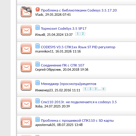
Проблема с библиотеками Codesys 3.5.17.20
Vladc
, 29.05.2026 07:41
Тормозит CodeSys 3.5 SP17
1
2
ИльяВ
, 25.04.2024 13:37
CODESYS V3.5 СПК1хх Язык ST PID регулятор
marenkov11
, 16.01.2026 11:16
Соединение ПК с СПК 107
Сергей Обрусник
, 20.04.2018 19:36
Менеджер (просмотра)рецептов
1
2
3
...
6
Инженер23
, 25.02.2016 11:11
Спк110 2013г. не подключается к codesys 3.5
Xoba
, 24.07.2025 20:39
Проблема с прошивкой СПК110 с SD карты
aposternak35
, 08.07.2025 13:48