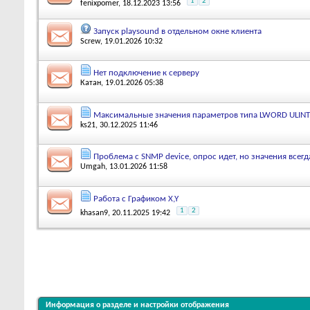
1
2
fenixpomer
, 18.12.2023 13:56
Запуск playsound в отдельном окне клиента
Screw
, 19.01.2026 10:32
Нет подключение к серверу
Катан
, 19.01.2026 05:38
Максимальные значения параметров типа LWORD ULINT
ks21
, 30.12.2025 11:46
Проблема с SNMP device, опрос идет, но значения всегд
Umgah
, 13.01.2026 11:58
Работа с Графиком X,Y
1
2
khasan9
, 20.11.2025 19:42
Информация о разделе и настройки отображения