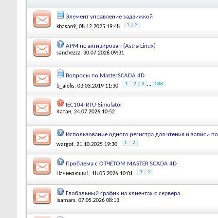
Элемент управление задвижкой
1
2
khasan9
, 08.12.2025 19:48
АРМ не активирован (Astra Linux)
sanchezzz
, 30.07.2026 09:31
Вопросы по MasterSCADA 4D
1
2
3
...
188
b_aleks
, 03.03.2019 11:30
IEC104-RTU-Simulator
Катан
, 24.07.2026 10:52
Использование одного регистра для чтения и записи п
1
2
wargot
, 21.10.2025 19:30
Проблема с ОТЧЁТОМ MASTER SCADA 4D
1
2
Начинающи1
, 18.05.2026 10:01
Глобальный график на клиентах с сервера
isamars
, 07.05.2026 08:13