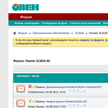
Форум
Новые сообщения
Сообщения за день
Список пользователей
Все
Форум
Программное обеспечение
SCADA
Master SCADA
Если это ваш первый визит, рекомендуем почитать
справку по форуму
. 
сообщений выберите раздел.
Форум:
Master SCADA 4D
Заголовок
/
Автор
Важно:
Документация MasterSCADA и MasterOPC
1
2
3
...
6
SCADAMaster
, 03.06.2011 19:41
Важно:
Новый релиз MasterSCADA 4D
1
2
3
...
8
Юлия Лукина
, 30.08.2023 17:01