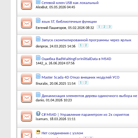
Сетевой ключ USB как локальный
AlexBut
, 05.05.2026 04:45
язык ST, библиотечные функции
1
2
3
Евгений Пашигоров
, 05.02.2026 08:32
Запуск скомпилированной программы через ярлык
1
2
denprox
, 24.03.2025 14:36
Ошибка BadWaitingForIniitialData в MS4D
1442_a
, 26.06.2024 07:56
Master Scada 4D Отказ внешних модулей УСО
1
2
Ilnurabs
, 20.06.2025 11:54
Динамизация элементов дерева одиночного выбора не 
danio
, 01.04.2026 10:23
C# MS4D | Управление параметром из 2х скриптов
isamars
, 18.03.2026 11:11
Нет соединения с узлом