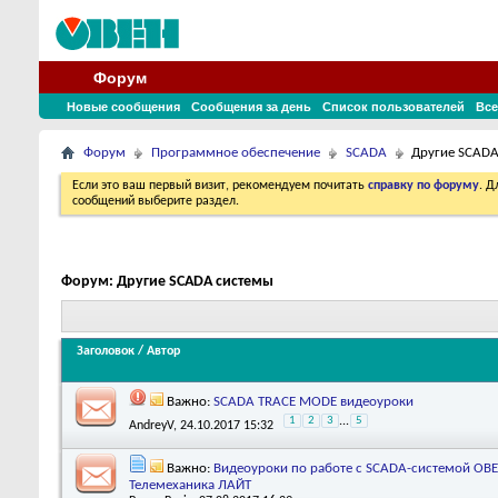
Форум
Новые сообщения
Сообщения за день
Список пользователей
Все
Форум
Программное обеспечение
SCADA
Другие SCADA
Если это ваш первый визит, рекомендуем почитать
справку по форуму
. 
сообщений выберите раздел.
Форум:
Другие SCADA системы
Заголовок
/
Автор
Важно:
SCADA TRACE MODE видеоуроки
1
2
3
...
5
AndreyV
, 24.10.2017 15:32
Важно:
Видеоуроки по работе с SCADA-системой ОВ
Телемеханика ЛАЙТ