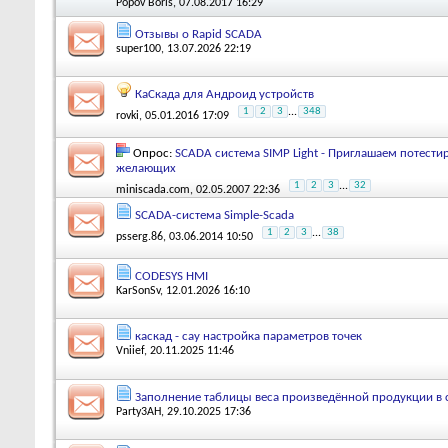
Popov Boris
, 07.08.2017 16:29
Отзывы о Rapid SCADA
super100
, 13.07.2026 22:19
КаСкада для Андроид устройств
1
2
3
...
348
rovki
, 05.01.2016 17:09
Опрос:
SCADA система SIMP Light - Приглашаем потестир
желающих
1
2
3
...
32
miniscada.com
, 02.05.2007 22:36
SCADA-система Simple-Scada
1
2
3
...
38
psserg.86
, 03.06.2014 10:50
CODESYS HMI
KarSonSv
, 12.01.2026 16:10
каскад - сау настройка параметров точек
Vniief
, 20.11.2025 11:46
Заполнение таблицы веса произведённой продукции в 
Party3AH
, 29.10.2025 17:36