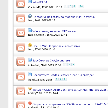
IntraSCADA
1
2
3
...
14
VladimirIS
, 19.05.2021 10:12
Не стабильная связь по Modbus TCPIP в WinCC
Lush
, 26.08.2025 09:13
Wincc не видин owen OPC server
Денис Сюткин
, 15.07.2025 11:41
Овен + WinCC проблемы со связью
Lush
, 27.08.2020 13:10
Зарубежные СКАДА системы
1
2
3
Anton864
, 08.04.2025 15:36
Посоветуйте Scada систему с .exe "на выходе"
1
2
3
jtx
, 06.08.2023 21:35
TRACE MODE и ОВЕН в финале SCADA-чемпионата 2025.
AndreyV
, 31.01.2025 14:40
Открыта регистрация на SCADA-чемпионат по TRACE M
AndreyV
, 18.11.2024 10:12