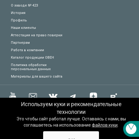
О заводе № 423
История
Техподдержка
Профиль
Наши клиенты
Вопросы по заказу
Аттестация на право поверки
Партнерам
Сервисное обслуживание
Работа в компании
Каталог продукции ОВЕН
Пожаловаться
Политика обработки
персональных данных
Материалы для вашего сайта
Сказать спасибо
Другое
Используем куки и рекомендательные
Заказать звонок специалиста
технологии
Это чтобы сайт работал лучше. Оставаясь с нами, вы
соглашаетесь на использование
файлов куки
.
ОВЕН – российский разработчик и производитель оборудования для