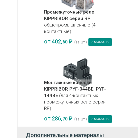
Промежуточные реле
KIPPRIBOR серии RP
общепромышленные (4-
контактные)
от
402,
₽
60
(за шт.)
ЗАКАЗАТЬ
Монтажные колодки
KIPPRIBOR PYF-044BE, PYF-
144BE
(для 4-контактных
промежуточных реле серии
RP)
от
286,
₽
70
(за шт.)
ЗАКАЗАТЬ
Дополнительные материалы