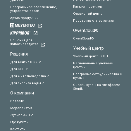
Датчики
Каталог проектов
Программное обеспечение,
устройства связи
Сервисный центр
Архив продукции
Проверить статус заказа
OwenCloud®
OwenCloud®
Решения для
животноводства
Учебный центр
Решения
Учебный центр ОВЕН
Для вентиляции ↗
Региональные учебные
центры
Для КНС ↗
Программа сотрудничества с
Для животноводства ↗
вузами
Для анализа воды ↗
Онлайн-курсы на платформе
Stepik
О компании
Новости
Мероприятия
Журнал АиП ↗
Где купить
Контакты