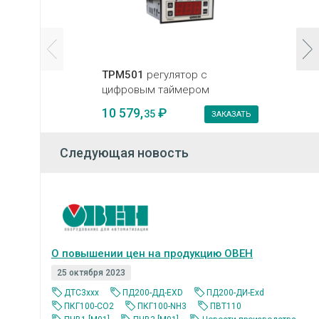
ТРМ501
регулятор с
цифровым таймером
10 579,
₽
35
ЗАКАЗАТЬ
Следующая новость
О повышении цен на продукцию ОВЕН
25 октября 2023
ДТС3ххх
ПД200-ДД-EXD
ПД200-ДИ-Exd
ПКГ100-CO2
ПКГ100-NH3
ПВТ110