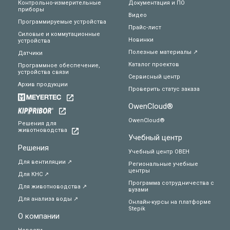
Контрольно-измерительные
Документация и ПО
приборы
Видео
Программируемые устройства
Прайс-лист
Силовые и коммутационные
Новинки
устройства
Полезные материалы ↗
Датчики
Каталог проектов
Программное обеспечение,
устройства связи
Сервисный центр
Архив продукции
Проверить статус заказа
OwenCloud®
OwenCloud®
Решения для
животноводства
Учебный центр
Решения
Учебный центр ОВЕН
Для вентиляции ↗
Региональные учебные
центры
Для КНС ↗
Программа сотрудничества с
Для животноводства ↗
вузами
Для анализа воды ↗
Онлайн-курсы на платформе
Stepik
О компании