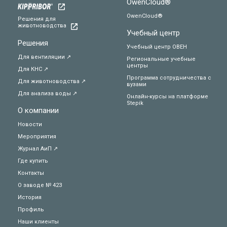
OwenCloud®
OwenCloud®
Решения для
животноводства
Учебный центр
Решения
Учебный центр ОВЕН
Для вентиляции ↗
Региональные учебные
центры
Для КНС ↗
Программа сотрудничества с
Для животноводства ↗
вузами
Для анализа воды ↗
Онлайн-курсы на платформе
Stepik
О компании
Новости
Мероприятия
Журнал АиП ↗
Где купить
Контакты
О заводе № 423
История
Профиль
Наши клиенты