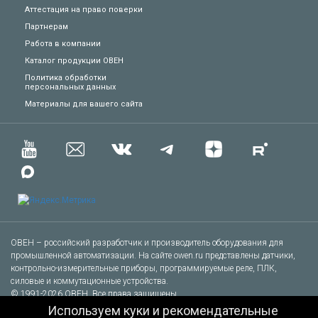
Аттестация на право поверки
Партнерам
Работа в компании
Каталог продукции ОВЕН
Политика обработки
персональных данных
Материалы для вашего сайта
Техподдержка
Вопросы по заказу
Сервисное обслуживание
Пожаловаться
ОВЕН – российский разработчик и производитель оборудования для
Сказать спасибо
промышленной автоматизации. На сайте owen.ru представлены датчики,
контрольно-измерительные приборы, программируемые реле, ПЛК,
силовые и коммутационные устройства.
Другое
© 1991-2026 ОВЕН. Все права защищены.
Используем куки и рекомендательные
Тел.: +7 (495) 727-30-16