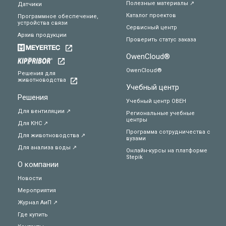
Полезные материалы ↗
Датчики
Каталог проектов
Программное обеспечение,
устройства связи
Сервисный центр
Архив продукции
Проверить статус заказа
OwenCloud®
OwenCloud®
Решения для
животноводства
Учебный центр
Решения
Учебный центр ОВЕН
Для вентиляции ↗
Региональные учебные
центры
Для КНС ↗
Программа сотрудничества с
Для животноводства ↗
вузами
Для анализа воды ↗
Онлайн-курсы на платформе
Stepik
О компании
Новости
Мероприятия
Журнал АиП ↗
Где купить