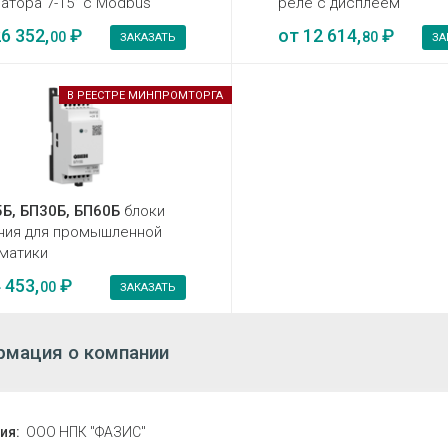
атора 7-15” с Modbus
реле с дисплеем
6 352,
₽
от
12 614,
₽
00
80
ЗАКАЗАТЬ
ЗА
В РЕЕСТРЕ МИНПРОМТОРГА
Б, БП30Б, БП60Б
блоки
ния для промышленной
матики
 453,
₽
00
ЗАКАЗАТЬ
мация о компании
ия:
ООО НПК "ФАЗИС"