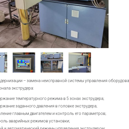
Устройства коммутации
Барьеры и
История
Сервисный центр
Приборы для индикации и
Нормирующ
Профиль
Проверить статус заказа
управления задвижками
Аксессуары
Устройства контроля и защиты
температу
Наши клиенты
Реле защиты
Аксессуары
Аттестация на право поверки
Регуляторы мощности
Аксессуары
Твердотельные реле KIPPRIBOR
Аксессуары
Партнерам
влажности
Твердотельные реле Протон-
Работа в компании
Импульс
Твердотельные и
Каталог продукции ОВЕН
промежуточные реле MEYERTEC
дернизации – замена неисправной системы управления оборудова
Промежуточные реле
нала экструдера:
Материалы для вашего сайта
Микроклимат для шкафов
ржание температурного режима в 5 зонах экструдера;
управления
ржание заданного давления в головке экструдера;
Электротехническое
ление главным двигателем и контроль его параметров;
оборудование MEYERTEC
роль аварийных режимов установки;
ой и автоматический режимы управления экструдером;