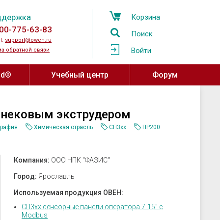
ддержка
Корзина
00-775-63-83
Поиск
l:
support@owen.ru
Войти
а обратной связи
ud®
Учебный центр
Форум
Учебный центр ОВЕН
Программное обеспечение,
шнековым экструдером
устройства связи
Региональные учебные центры
мпературы
графия
Химическая отрасль
СП3хх
ПР200
OwenCloud
ажности и
Программа сотрудничества с
ы воздуха
Среды разработки
вузами
Компания:
ООО НПК "ФАЗИС"
атели давления
SCADA системы
Онлайн-курсы на платформе Stepik
овня
OPC-серверы
Город:
Ярославль
за
Конфигураторы
Используемая продукция ОВЕН:
ные датчики
Драйверы и библиотеки ОВЕН
СП3хх сенсорные панели оператора 7-15” с
Modbus