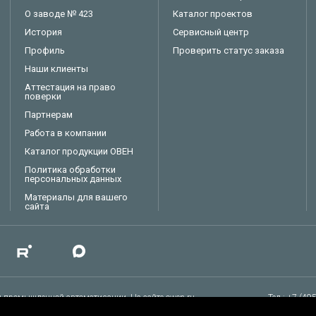
О заводе № 423
Каталог проектов
История
Сервисный центр
Профиль
Проверить статус заказа
Наши клиенты
Аттестация на право
поверки
Партнерам
Работа в компании
Каталог продукции ОВЕН
Политика обработки
персональных данных
Материалы для вашего
сайта
 промышленной автоматизации. На сайте owen.ru
Тел.: +7 (49
ммируемые реле, ПЛК, силовые и коммутационные устройства.
E-mail: sal