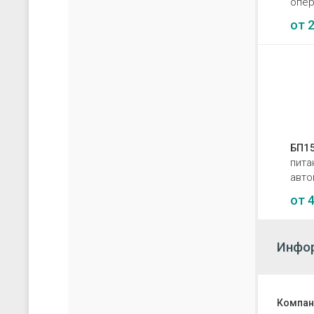
опер
от
2
БП15
пита
авто
от
4
Инфор
Компан