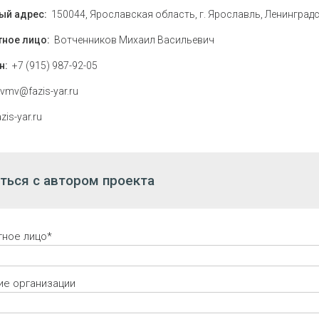
ый адрес:
150044, Ярославская область, г. Ярославль, Ленинградск
тное лицо:
Вотченников Михаил Васильевич
н:
+7 (915) 987-92-05
vmv@fazis-yar.ru
azis-yar.ru
ться с автором проекта
тное лицо*
ие организации