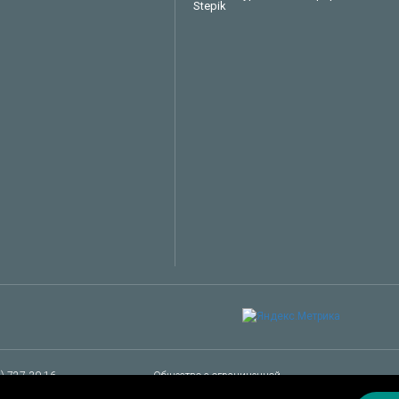
Stepik
Техподдержка
Вопросы по заказу
Сервисное обслуживание
Пожаловаться
Сказать спасибо
Другое
Заказать звонок специалиста
5) 727-30-16
Общество с ограниченной
es@owen.ru
ответственностью "Производственное