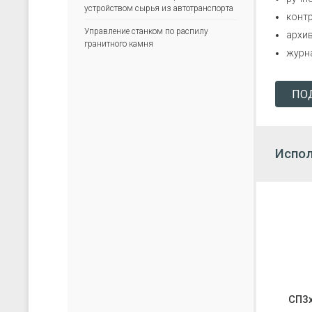
скачать каталог (pdf)
скачать прайс-лист (xls)
устройством сырья из автотранспорта
контр
Управление станком по распилу
архи
гранитного камня
журн
ПО
Испол
СП3