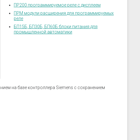
скрозащиты
Устройства связи
ПР200 программируемое реле с дисплеем
ие преобразователи
ПРМ модули расширения для программируемых
реле
 к датчикам
ры
БП15Б, БП30Б, БП60Б блоки питания для
промышленной автоматики
 к датчикам давления
 к датчикам уровня
 к датчикам
нием на базе контроллера Siemens с сохранением