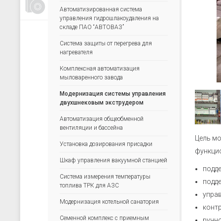
Счетчики, таймеры, тахометры
Автоматизированная система
управления гидрошлакоудаления на
Для управления насосами
складе ПАО “АВТОВАЗ”
Для водоподготовки
Система защиты от перегрева для
Для электрических сетей
нагревателя
Архиваторы
Комплексная автоматизация
мыловаренного завода
Ручные задатчики сигналов
Модернизация системы управления
Дополнительные устройства
двухшнековым экструдером
Автоматизация общеобменной
вентиляции и бассейна
Цель мо
Установка дозирования присадки
функцио
Шкаф управления вакуумной станцией
подде
Система измерения температуры
подде
топлива ТРК для АЗС
управ
Модернизация котельной санатория
конт
Семенной комплекс с приемным
ручн