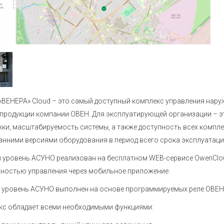
Устройства коммутации
Барьеры и
История
Сервисный центр
Приборы для индикации и
Нормирующ
Профиль
Проверить статус заказа
управления задвижками
Аксессуары
Устройства контроля и защиты
температу
Наши клиенты
Реле защиты
Аксессуары
Аттестация на право поверки
Регуляторы мощности
Аксессуары
Твердотельные реле KIPPRIBOR
Аксессуары
Партнерам
влажности
Твердотельные реле Протон-
ВЕНЕРА» Cloud – это самый доступный комплекс управления нар
Работа в компании
Импульс
 продукции компании ОВЕН. Для эксплуатирующей организации – э
Твердотельные и
ки, масштабируемость системы, а также доступность всех компл
Каталог продукции ОВЕН
промежуточные реле MEYERTEC
анними версиями оборудования в период всего срока эксплуатац
Промежуточные реле
Материалы для вашего сайта
 уровень АСУНО реализован на бесплатном WEB-сервисе OwenClou
Микроклимат для шкафов
ностью управления через мобильное приложение.
управления
 уровень АСУНО выполнен на основе программируемых реле ОВЕН
Электротехническое
оборудование MEYERTEC
кс обладает всеми необходимыми функциями: