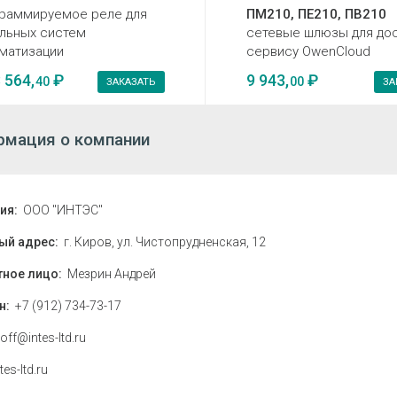
раммируемое реле для
ПМ210, ПЕ210, ПВ210
льных систем
сетевые шлюзы для дос
матизации
сервису OwenCloud
 564,
₽
9 943,
₽
40
00
ЗАКАЗАТЬ
ЗА
мация о компании
ия:
ООО "ИНТЭС"
ый адрес:
г. Киров, ул. Чистопрудненская, 12
тное лицо:
Мезрин Андрей
н:
+7 (912) 734-73-17
off@intes-ltd.ru
tes-ltd.ru