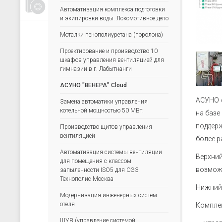
Счетчики, таймеры, тахометры
Автоматизация комплекса подготовки
и экипировки воды. Локомотивное депо
Для управления насосами
Моталки пенополиуретана (поролона)
Для водоподготовки
Для электрических сетей
Проектирование и производство 10
шкафов управления вентиляцией для
Архиваторы
гимназии в г. Лабытнанги
Ручные задатчики сигналов
АСУНО "ВЕНЕРА" Cloud
Дополнительные устройства
АСУНО «
Замена автоматики управления
котельной мощностью 50 МВт.
на базе
поддерж
Производство щитов управления
вентиляцией
более р
Автоматизация системы вентиляции
Верхний
для помещения с классом
возмож
запыленности ISO5 для ОЭЗ
Технополис Москва
Нижний
Модернизация инженерных систем
отеля
Компле
ШУВ (управление системой