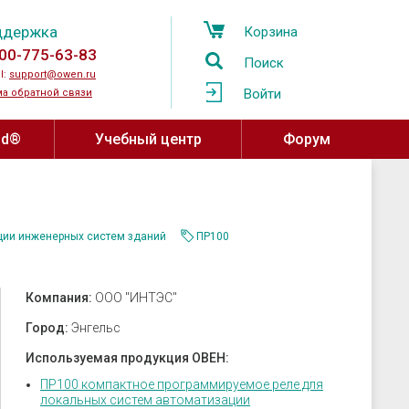
ддержка
Корзина
00-775-63-83
Поиск
l:
support@owen.ru
Войти
а обратной связи
ud®
Учебный центр
Форум
Учебный центр ОВЕН
Программное обеспечение,
устройства связи
Региональные учебные центры
мпературы
ции инженерных систем зданий
ПР100
OwenCloud
ажности и
Программа сотрудничества с
ы воздуха
Среды разработки
вузами
Компания:
ООО "ИНТЭС"
атели давления
SCADA системы
Онлайн-курсы на платформе Stepik
овня
OPC-серверы
Город:
Энгельс
за
Конфигураторы
Используемая продукция ОВЕН:
ные датчики
Драйверы и библиотеки ОВЕН
ПР100 компактное программируемое реле для
локальных систем автоматизации