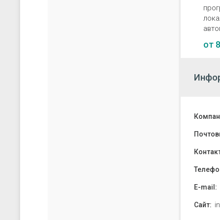
прог
лока
авто
от
8
Инфор
Компан
Почтов
Контак
Телефо
E-mail:
Сайт:
in