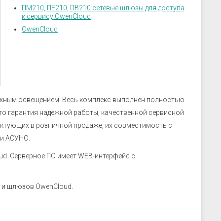
скрозащиты
Устройства связи
ПМ210, ПЕ210, ПВ210 сетевые шлюзы для доступа
ие преобразователи
к сервису OwenCloud
OwenCloud
 к датчикам
ры
 к датчикам давления
 к датчикам уровня
 к датчикам
ужным освещением. Весь комплекс выполнен полностью
то гарантия надежной работы, качественной сервисной
ектующих в розничной продаже, их совместимость с
ии АСУНО.
d. Серверное ПО имеет WEB-интерфейс с
 и шлюзов OwenCloud.