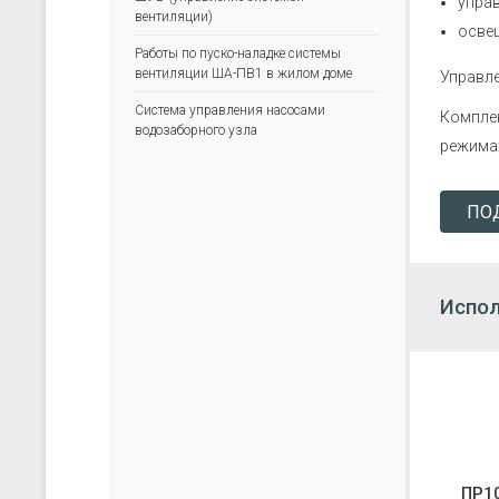
управ
скачать каталог (pdf)
скачать прайс-лист (xls)
вентиляции)
освещ
Работы по пуско-наладке системы
вентиляции ША-ПВ1 в жилом доме
Управле
Система управления насосами
Комплек
водозаборного узла
режимах
ПО
Испол
ПР1