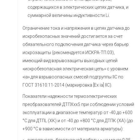
содержащихся в электрических цепях датчика, и
суммарной величины индуктивности Li.
Ограничение тока и напряжения в цепях датчика до
искробезопасных значений достигается за счет
обязательного подключения датчика через барьер
искрозащиты (рекомендуется ИСКРА-ТП.03),
имеющий вид взрывозащиты выходных цепей
«искробезопасная электрическая цепь» с уровнем
«ia» для взрывоопасных смесей подгруппы IIC по
ГОСТ 31610.11-2014 (маркировка [Ex ia] IIC).
Показатели надежности термоэлектрических
преобразователей ДТПХхх5 при соблюдении условий
эксплуатации в диапазоне температур от -40 до +600
°С для ДТПL (ХК) и от -40 до +800 °С для ДТПК (ХА) (до
+900 °С в зависимости от материала арматуры):