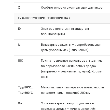
Х
Особые условия эксплуатации датчиков
Ex ia IIIC T20080°C…T200600°C Da X
Ех
Знак соответствия стандартам
взрывозащиты
ia
Вид взрывозащиты – искробезопасная
цепь, уровень «ia» (наивысший)
IIIC
Группа позволяет использовать датчик
во взрывоопасных пылевых средах
(например, угольная пыль, мука). Кроме
шахт
T
80°C…
Максимальная температура поверхности
200
T
600°C
со слоем пыли толщиной 200 мм
200
Da
Уровень взрывозащиты датчика в
пылевых средах – «очень высокий»,