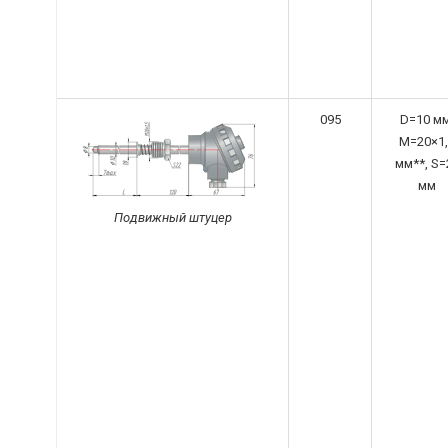
095
D=10 мм
M=20×1,
мм**, S=
мм
Подвижный штуцер