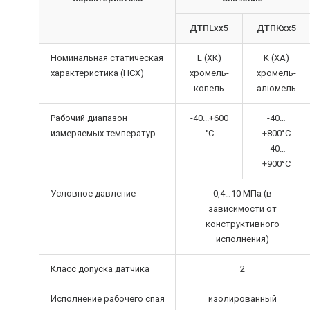
ДТПLхх5
ДТПКхх5
Номинальная статическая
L (ХК)
K (ХА)
характеристика (НСХ)
хромель-
хромель-
копель
алюмель
Рабочий диапазон
-40...+600
-40…
измеряемых температур
°С
+800°С
-40…
+900°С
Условное давление
0,4…10 МПа (в
зависимости от
конструктивного
исполнения)
Класс допуска датчика
2
Исполнение рабочего спая
изолированный