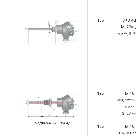
105
D=8 мм
M=20×1,
мм**, S=2
185
D=10
мм,
M=22×
мм**,
S=27 м
Подвижный штуцер
195
D=10
мм,
M=27