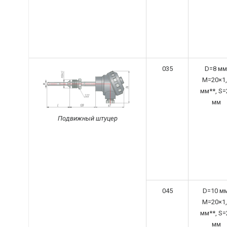
035
D=8 мм
M=20×1,
мм**, S=
мм
Подвижный штуцер
045
D=10 мм
M=20×1,
мм**, S=
мм