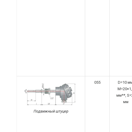
055
D=10 мм
M=20×1,
мм**, S=
мм
Подвижный штуцер