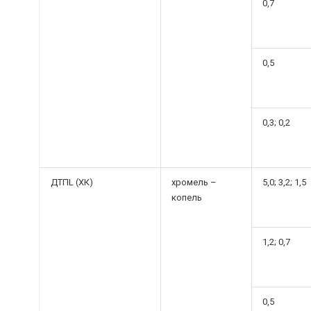
0,7
0,5
0,3; 0,2
ДТПL (ХК)
хромель –
5,0; 3,2; 1,5
копель
1,2; 0,7
0,5