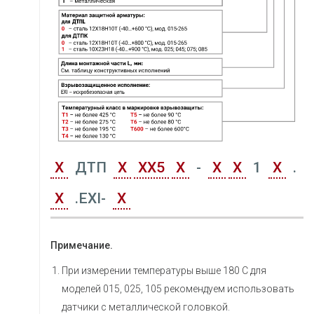
Х
ДТП
Х
ХХ5
Х
-
Х
Х
1
Х
.
Х
.EXI-
Х
Примечание.
При измерении температуры выше 180 С для
моделей 015, 025, 105 рекомендуем использовать
датчики с металлической головкой.