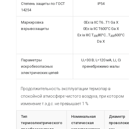
Степень защиты по ГОСТ
IP54
14254
Маркировка
0Ex ia IIC T6…T1 Ga X
взрывозащиты
0Ex ia IIC T600°C Ga X
Ex ia IIIC T
80°C…T
600°C
200
200
Da X
Параметры
U
=30 В; I
=120 мA; Li, Сi
i
i
искробезопасных
пренебрежимо малы
электрических цепей
Продолжительность эксплуатации термопар в
спокойной атмосфере чистого воздуха, при котором
изменение т.э.д.с. не превышает 1 %
Тип
Номинальная
Диаметр
термоэлектрического
статическая
проволоки