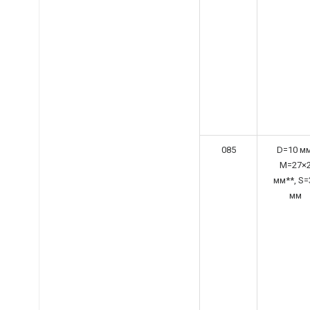
085
D=10 мм
M=27×
мм**, S=
мм