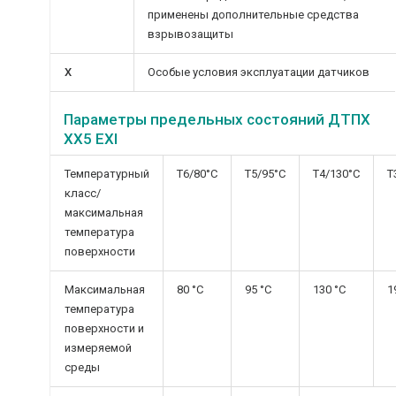
применены дополнительные средства
взрывозащиты
Х
Особые условия эксплуатации датчиков
Параметры предельных состояний ДТПХ
ХХ5 EXI
Температурный
Т6/80°С
Т5/95°С
Т4/130°С
Т
класс/
максимальная
температура
поверхности
Максимальная
80 °С
95 °С
130 °С
1
температура
поверхности и
измеряемой
среды