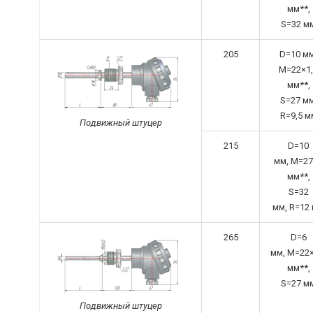
мм**,
S=32 м
205
D=10 мм
M=22×1,
мм**,
S=27 мм
R=9,5 м
Подвижный штуцер
215
D=10
мм,
M=27
мм**,
S=32
мм,
R=12
265
D=6
мм,
M=22×
мм**,
S=27 м
Подвижный штуцер