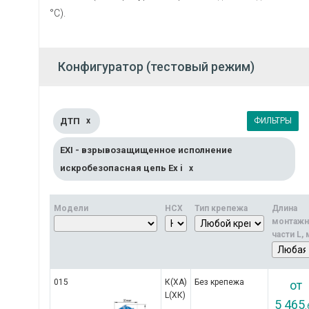
°С).
Конфигуратор (тестовый режим)
ДТП
ФИЛЬТРЫ
x
ЕХI - взрывозащищенное исполнение
искробезопасная цепь Ex i
x
Модели
НСХ
Тип крепежа
Длина
монтажн
части L,
015
К(ХА)

Без крепежа
от
L(ХК)
5 465
,