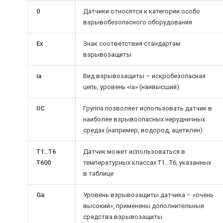
0
Датчики относятся к категории особо
взрывобезопасного оборудования
Ех
Знак соответствия стандартам
взрывозащиты
ia
Вид взрывозащиты – искробезопасная
цепь, уровень «ia» (наивысший)
IIC
Группа позволяет использовать датчик в
наиболее взрывоопасных нерудничных
средах (например, водород, ацетилен)
Т1…Т6
Датчик может использоваться в
Т600
температурных классах Т1…Т6, указанных
в таблице
Ga
Уровень взрывозащиты датчика – «очень
высокий», применены дополнительные
средства взрывозащиты