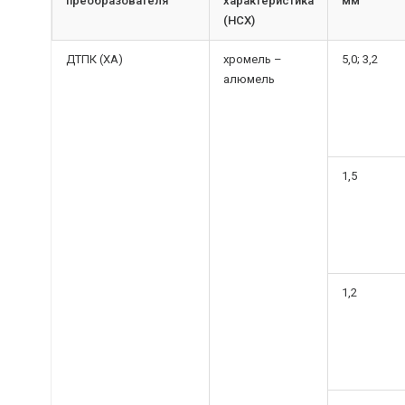
преобразователя
характеристика
мм
(НСХ)
ДТПК (ХА)
хромель –
5,0; 3,2
алюмель
1,5
1,2