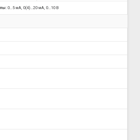
лы:
0…5 мА, 0(4)…20 мА, 0…10 В