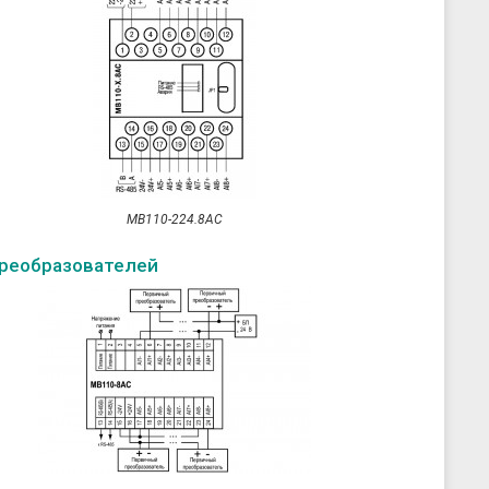
МВ110-224.8АС
преобразователей