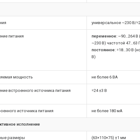
ания
универсальное ~230 В/=2
ние питания
переменное:
~90…264 В 
~230 В) частотой 47…63 
постоянное:
=18…30 В (н
В)
ляемая мощность
не более 6 ВА
ние встроенного источника питания
=24 ±3 В
роенного источника питания
не более 180 мА
ктивное исполнение
ные размеры
(63×110×75) ±1 мм