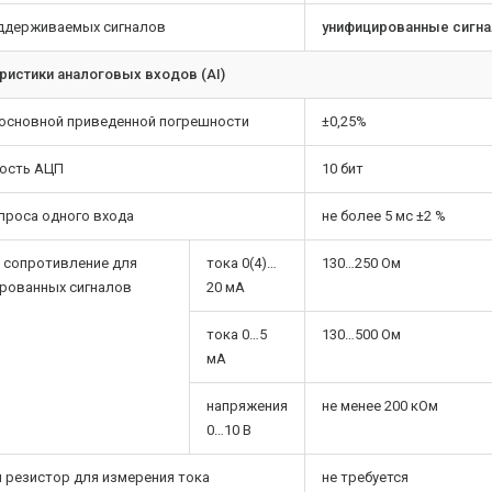
ддерживаемых сигналов
унифицированные сигна
ристики аналоговых входов (AI)
основной приведенной погрешности
±0,25%
ость АЦП
10 бит
проса одного входа
не более 5 мс ±2 %
 сопротивление для
тока 0(4)…
130…250 Ом
рованных сигналов
20 мА
тока 0…5
130…500 Ом
мА
напряжения
не менее 200 кОм
0…10 В
 резистор для измерения тока
не требуется