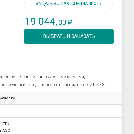
скрозащиты
Устройства связи
ЗАДАТЬ ВОПРОС СПЕЦИАЛИСТУ
ие преобразователи
19 044,
 к датчикам
00
₽
ры
 к датчикам давления
ВЫБРАТЬ И ЗАКАЗАТЬ
 к датчикам уровня
 к датчикам
налов встроенными аналоговыми входами,
оследующей передачи этого значения по сети RS-485.
ожности
s RTU
 ASCII