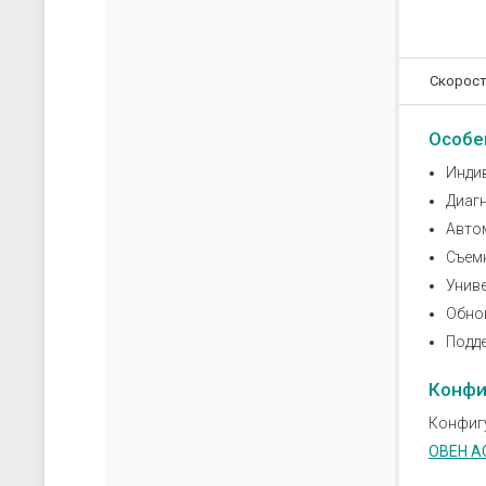
скачать каталог (pdf)
скачать прайс-лист (xls)
Скорост
Особе
Инди
Диаг
Авто
Съем
Униве
Обно
Подд
Конфи
Конфигу
ОВЕН А