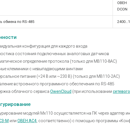
ОВЕН
DCON
ь обмена по RS-485
2400…1
нности
видуальная конфигурация для каждого входа
ностика состояния подключенных аналоговых датчиков
матическое определение протокола (только для МВ110-8АС)
ные клеммники с невыпадающими винтами
рсальное питание (=24 В или ~230 В) (только для МВ110-2АС)
вление встроенного программного обеспечения по RS-485
ержка облачного сервиса
OwenCloud
(при использовании
сетевог
гурирование
рирование модулей Мx110 осуществляется на ПК через адаптер ин
СЗ-М
или
ОВЕН АС4
, соответственно) с помощью программы «Кон