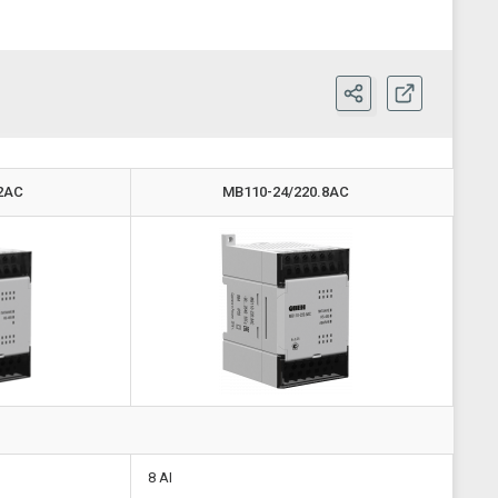
2АС
МВ110-24/220.8АС
8 AI