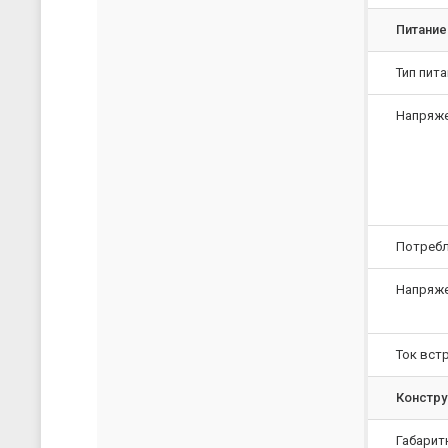
Питание
Тип пит
Напряже
Потреб
Напряже
Ток вст
Констру
Габарит