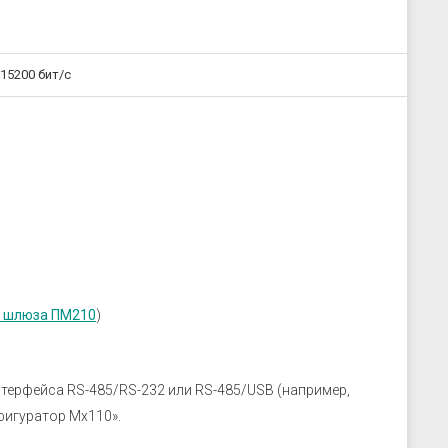
15200 бит/с
о шлюза ПМ210
)
терфейса RS-485/RS-232 или RS-485/USB (например,
фигуратор Мx110».