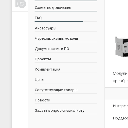
Счетчики, таймеры, тахометры
Схемы подключения
Для управления насосами
FAQ
Для водоподготовки
Аксессуары
Для электрических сетей
Архиваторы
Чертежи, схемы, модели
Ручные задатчики сигналов
Документация и ПО
Дополнительные устройства
Проекты
Комплектация
Модули
Цены
преобра
Сопутствующие товары
Новости
Интерф
Задать вопрос специалисту
Поддер