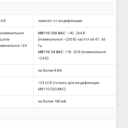
4 В
зависит от модификации
(номинальное
МВ110-220.8АС:
~90…264 В
Гц или
(номинальное ~230 В) частотой 47…63
оминальное =24
Гц
МВ110-24.8АС:
=18…30 В (номинальное
=24 В)
не более 8 ВА
=24 ±3 В (только для модификации
МВ110-220.8АС)
не более 180 мА