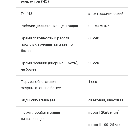
элементов (ЧЭ)
Тип ЧЭ
электрохимический
3
Рабочий диапазон концентраций
0...150 мг/м
Время готовности к работе
60 сек
после включения питания, не
более
Время реакции (инерционность),
90 сек
не более
Период обновления
1 сек
результатов, не более
Виды сигнализации
световая, звуковая
3
Пороги срабатывания
порог l 20±5 мг/м
сигнализации
порог II 100±25 мг/