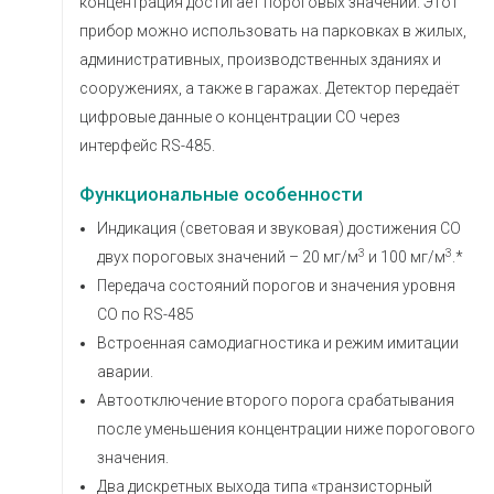
концентрация достигает пороговых значений. Этот
прибор можно использовать на парковках в жилых,
административных, производственных зданиях и
сооружениях, а также в гаражах. Детектор передаёт
цифровые данные о концентрации СО через
интерфейс RS-485.
Функциональные особенности
Индикация (световая и звуковая) достижения СО
3
3
двух пороговых значений – 20 мг/м
и 100 мг/м
.*
Передача состояний порогов и значения уровня
СО по RS-485
Встроенная самодиагностика и режим имитации
аварии.
Автоотключение второго порога срабатывания
после уменьшения концентрации ниже порогового
значения.
Два дискретных выхода типа «транзисторный