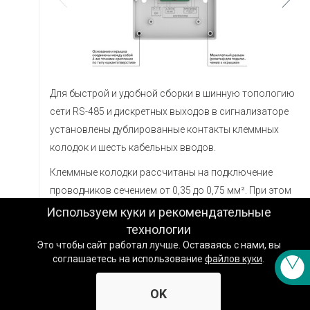
Техподдержка
Вопросы по заказу
Сервисное обслуживание
Для быстрой и удобной сборки в шинную топологию
сети RS-485 и дискретных выходов в сигнализаторе
Пожаловаться
установлены дублированные контакты клеммных
колодок и шесть кабельных вводов.
Сказать спасибо
Клеммные колодки рассчитаны на подключение
Другое
проводников сечением от 0,35 до 0,75 мм². При этом
конструкция клеммников позволяет без проблем
Используем куки и рекомендательные
Заказать звонок специалиста
подключать и провода большего сечения:
технологии
Это чтобы сайт работал лучше. Оставаясь с нами, вы
до 1,5 мм² для одножильных проводов;
соглашаетесь на использование
файлов куки
.
до 1,5 мм² многожильных проводов, скрученных и
залуженных;
OK
до 1,0 мм² многожильных проводов, обжатых в