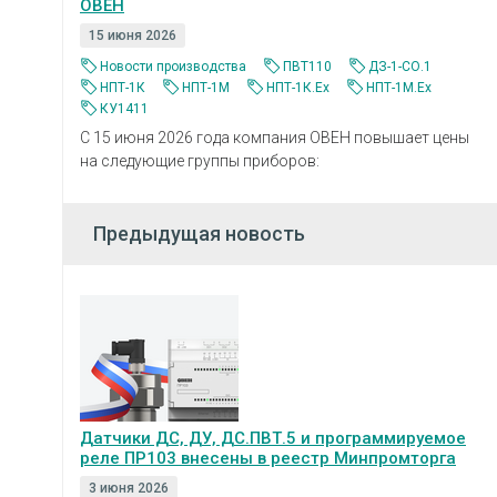
ОВЕН
15 июня 2026
Новости производства
ПВТ110
ДЗ-1-СО.1
НПТ-1К
НПТ-1М
НПТ-1К.Ех
НПТ-1М.Eх
КУ1411
С 15 июня 2026 года компания ОВЕН повышает цены
на следующие группы приборов:
Предыдущая новость
Датчики ДС, ДУ, ДС.ПВТ.5 и программируемое
реле ПР103 внесены в реестр Минпромторга
3 июня 2026