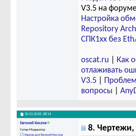
V3.5 на форум
Настройка обм
Repository Arch
СПК1хх без Eth
oscat.ru
|
Как 
отлаживать ош
V3.5
|
Проблем
вопросы
|
Any
30.03.2018,
08:14
Евгений Кислов
8. Чертежи,
Супер Модератор