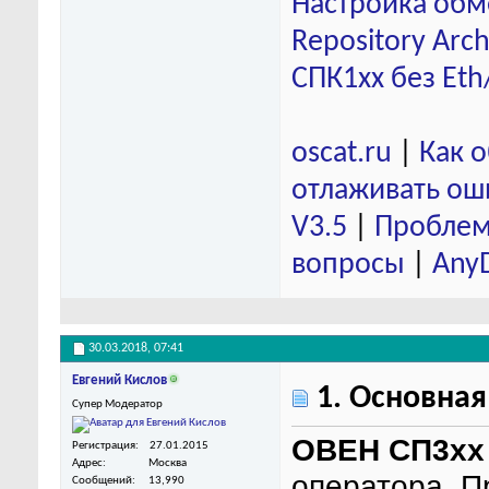
Настройка обм
Repository Arch
СПК1хх без Eth
oscat.ru
|
Как 
отлаживать ош
V3.5
|
Проблем
вопросы
|
Any
30.03.2018,
07:41
Евгений Кислов
1. Основна
Супер Модератор
ОВЕН СП3х
Регистрация
27.01.2015
Адрес
Москва
оператора. П
Сообщений
13,990