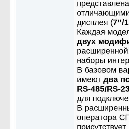
представлен
отличающими
дисплея (
7’’/1
Каждая модел
двух модиф
расширенной 
наборы инте
В базовом ва
имеют
два п
RS-485/RS-2
для подключе
В расширенн
оператора СП
присутствует