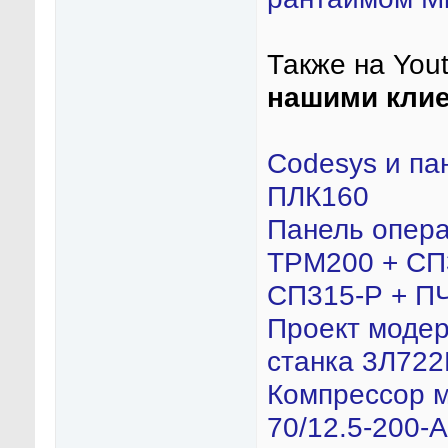
Также на You
нашими кли
Сodesys и па
ПЛК160
Панель опер
ТРМ200 + СП
СП315-Р + П
Проект моде
станка 3Л722
Компрессор 
70/12.5-200-A