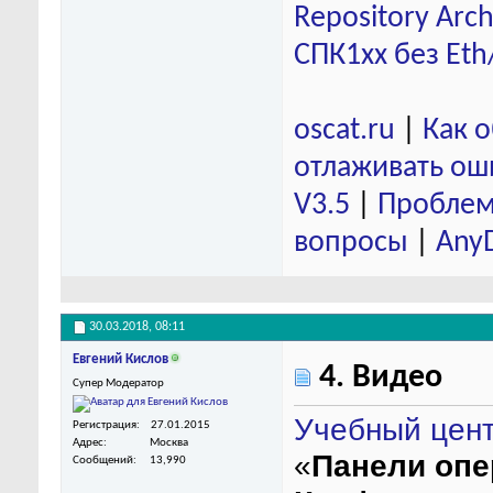
Repository Arch
СПК1хх без Eth
oscat.ru
|
Как 
отлаживать ош
V3.5
|
Проблем
вопросы
|
Any
30.03.2018,
08:11
Евгений Кислов
4. Видео
Супер Модератор
Учебный цен
Регистрация
27.01.2015
Адрес
Москва
«
Панели опе
Сообщений
13,990