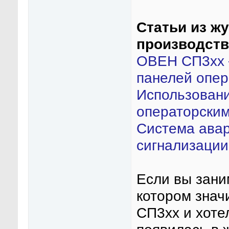
Cтатьи из ж
производств
ОВЕН СП3хх 
панелей опер
Использовани
операторски
Система ава
сигнализации
Если вы зани
котором знач
СП3хх и хоте