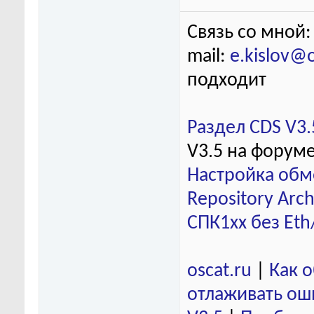
Связь со мной:
mail:
e.kislov@
подходит
Раздел CDS V3.
V3.5 на форум
Настройка обм
Repository Arch
СПК1хх без Eth
oscat.ru
|
Как 
отлаживать ош