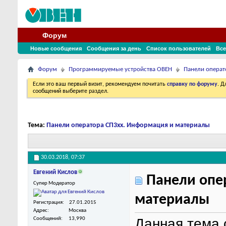
Форум
Новые сообщения
Сообщения за день
Список пользователей
Все
Форум
Программируемые устройства ОВЕН
Панели операт
Если это ваш первый визит, рекомендуем почитать
справку по форуму
. 
сообщений выберите раздел.
Тема:
Панели оператора СП3хх. Информация и материалы
30.03.2018,
07:37
Евгений Кислов
Панели опе
Супер Модератор
материалы
Регистрация
27.01.2015
Адрес
Москва
Данная тема
Сообщений
13,990