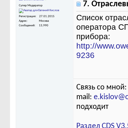
7. Отрасле
Супер Модератор
Список отрас
Регистрация
27.01.2015
Адрес
Москва
оператора СП
Сообщений
13,990
прибора:
http://www.ow
9236
Связь со мной:
mail:
e.kislov@
подходит
Раздел CDS V3.