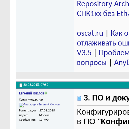
Repository Arch
СПК1хх без Eth
oscat.ru
|
Как 
отлаживать ош
V3.5
|
Проблем
вопросы
|
Any
30.03.2018,
07:52
Евгений Кислов
3. ПО и док
Супер Модератор
Конфигуриро
Регистрация
27.01.2015
Адрес
Москва
в ПО "
Конфи
Сообщений
13,990