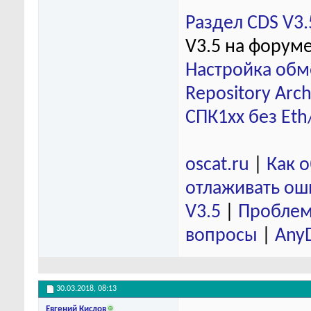
Раздел CDS V3.
V3.5 на форум
Настройка обм
Repository Arch
СПК1хх без Eth
oscat.ru
|
Как 
отлаживать ош
V3.5
|
Проблем
вопросы
|
Any
30.03.2018,
08:13
Евгений Кислов