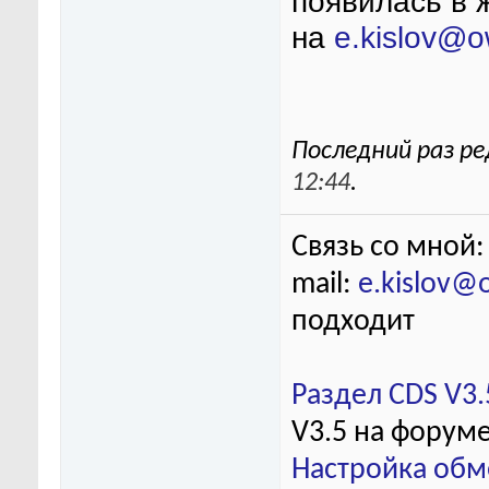
появилась в 
на
e.kislov@o
Последний раз ре
12:44
.
Связь со мной:
mail:
e.kislov@
подходит
Раздел CDS V3.
V3.5 на форум
Настройка обм