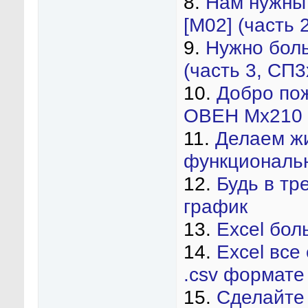
8.
Нам нужны
[М02] (часть 
9.
Нужно бол
(часть 3, СП3
10.
Добро пож
ОВЕН Mx210
11.
Делаем ж
функциональ
12.
Будь в тр
график
13.
Excel бол
14.
Excel все
.csv формате
15.
Сделайте 