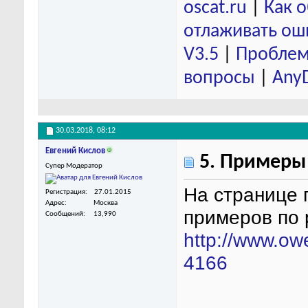
oscat.ru
|
Как 
отлаживать ош
V3.5
|
Проблем
вопросы
|
Any
30.03.2018,
08:12
Евгений Кислов
5. Примеры
Супер Модератор
На странице 
Регистрация
27.01.2015
Адрес
Москва
примеров по 
Сообщений
13,990
http://www.ow
4166