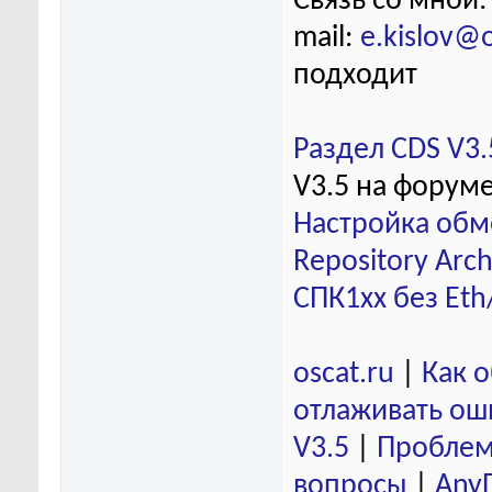
Связь со мной:
mail:
e.kislov@
подходит
Раздел CDS V3.
V3.5 на форум
Настройка обм
Repository Arch
СПК1хх без Eth
oscat.ru
|
Как 
отлаживать ош
V3.5
|
Проблем
вопросы
|
Any