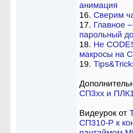
анимация
16.
Сверим ч
17.
Главное –
парольный до
18.
Не CODES
макросы на С
19.
Tips&Tric
Дополнитель
СП3хх и ПЛК
Видеурок от
СП310-Р к ко
рантаймом M