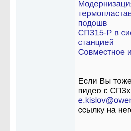
Модернизация
термопластав
подошв
СП315-Р в си
станцией
Совместное 
Если Вы тож
видео с СП3х
e.kislov@owe
ссылку на нег