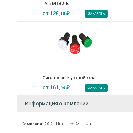
IP65
MTB2-B
от
128,
₽
10
ЗАКАЗАТЬ
Сигнальные устройства
от
161,
₽
04
ЗАКАЗАТЬ
Информация о компании
Компания:
ООО "ИнтерГазСистема"