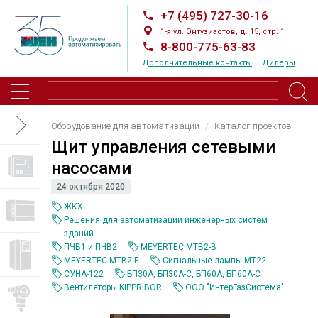
+7 (495) 727-30-16
1-я ул. Энтузиастов, д. 15, стр. 1
8-800-775-63-83
Дополнительные контакты
Дилеры
Оборудование для автоматизации
Каталог проектов
Щит управления сетевыми
насосами
24 октября 2020
ЖКХ
Решения для автоматизации инженерных систем
зданий
ПЧВ1 и ПЧВ2
MEYERTEC MTB2-B
MEYERTEC MTB2-E
Сигнальные лампы MT22
СУНА-122
БП30А, БП30А-С, БП60А, БП60А-С
Вентиляторы KIPPRIBOR
ООО "ИнтерГазСистема"