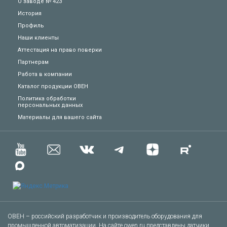
О заводе № 423
История
Профиль
Наши клиенты
Аттестация на право поверки
Партнерам
Работа в компании
Каталог продукции ОВЕН
Политика обработки
персональных данных
Техподдержка
Материалы для вашего сайта
Вопросы по заказу
Сервисное обслуживание
Пожаловаться
Сказать спасибо
ОВЕН – российский разработчик и производитель оборудования для
промышленной автоматизации. На сайте owen.ru представлены датчики,