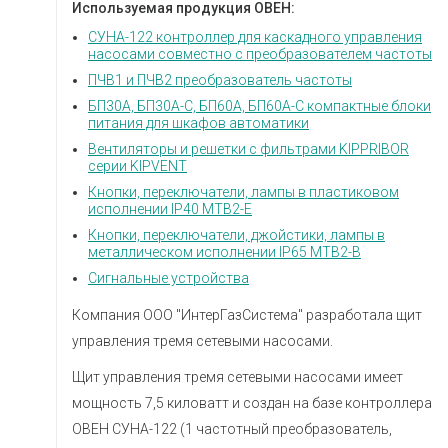
Используемая продукция ОВЕН:
СУНА-122 контроллер для каскадного управления
насосами совместно с преобразователем частоты
ПЧВ1 и ПЧВ2 преобразователь частоты
БП30А, БП30А-С, БП60А, БП60А-С компактные блоки
питания для шкафов автоматики
Вентиляторы и решетки с фильтрами KIPPRIBOR
серии KIPVENT
Кнопки, переключатели, лампы в пластиковом
исполнении IP40 MTB2-E
Кнопки, переключатели, джойстики, лампы в
металлическом исполнении IP65 MTB2-B
Сигнальные устройства
Компания ООО "ИнтерГазСистема" разработала щит
управления тремя сетевыми насосами.
Щит управления тремя сетевыми насосами имеет
мощность 7,5 киловатт и создан на базе контроллера
ОВЕН СУНА-122 (1 частотный преобразователь,