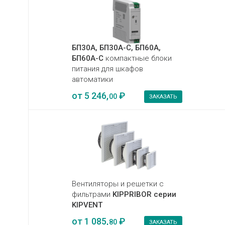
БП30А, БП30А-С, БП60А,
БП60А-С
компактные блоки
питания для шкафов
автоматики
от
5 246,
₽
00
ЗАКАЗАТЬ
Вентиляторы и решетки с
фильтрами
KIPPRIBOR серии
KIPVENT
от
1 085,
₽
80
ЗАКАЗАТЬ