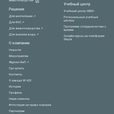
животноводства
Учебный центр
Решения
Учебный центр ОВЕН
Для вентиляции ↗
Региональные учебные
центры
Для КНС ↗
Программа сотрудничества с
Для животноводства ↗
вузами
Для анализа воды ↗
Онлайн-курсы на платформе
Stepik
О компании
Новости
Мероприятия
Журнал АиП ↗
Где купить
Контакты
О заводе № 423
История
Профиль
Наши клиенты
Аттестация на право поверки
Партнерам