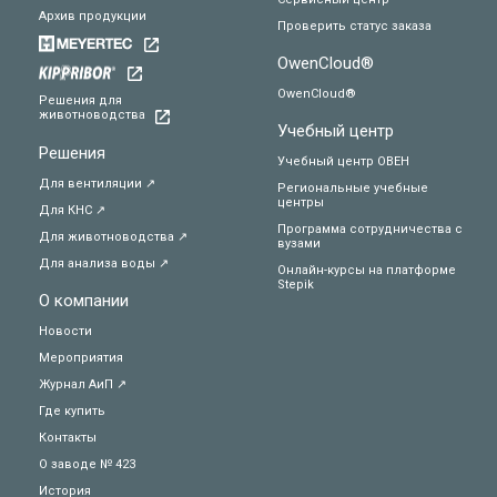
Архив продукции
Проверить статус заказа
OwenCloud®
OwenCloud®
Решения для
животноводства
Учебный центр
Решения
Учебный центр ОВЕН
Для вентиляции ↗
Региональные учебные
центры
Для КНС ↗
Программа сотрудничества с
Для животноводства ↗
вузами
Для анализа воды ↗
Онлайн-курсы на платформе
Stepik
О компании
Новости
Мероприятия
Журнал АиП ↗
Где купить
Контакты
О заводе № 423
История