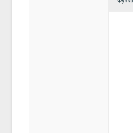
Объем о
Объем Re
Время в
Операци
Интерф
Ethernet
Количес
Поддер