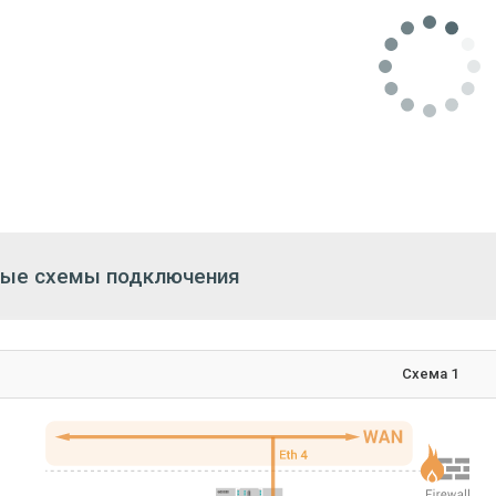
ателю доступно более 1000 готовых функциональных блоков. При
используя языки ST и С++, это существенно ускоряет разработку 
70-5-104, МЭК 61850 и другие.
 разработки предоставляет следующие возможност
ботку иерархической структуры проекта в виде дерева, инструмен
ическое программирование на языке функциональных блоков, со
жности для навигации по проекту;
сляцию: преобразование графического проекта в исполняемый фа
зку, запуск и онлайн-отладку программы на контроллере;
ботку пользовательских функциональных блоков (составных из др
 по проекту;
ь проекта в формате ЕСКД;
рт/импорт в формате Excel (позволяет осуществлять массовое р
рт в формате DPL для WinCC OA;
рт в формате XML для конфигурирования OPC сервера;
рт в формате Excel для создания структурированных отчетов, удо