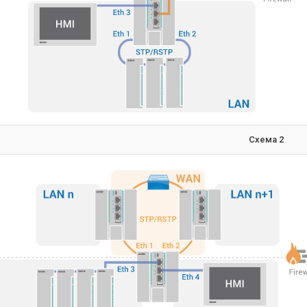
екстную справку по библиотекам функциональных блоков.
ти применения:
оэнергетика
оэнергетика
ностроение
ллургия
вообработка
промышленные комплексы
-центры
тственные производства
ческие характеристики