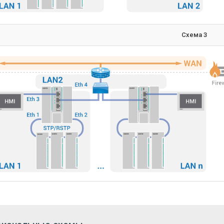
тр
тво портов питания
ние питания
ние перехода от основного источника питания к резервному
яемая мощность, не более
от переполюсовки
ительные ресурсы
ьный процессор
леш-памяти (тип памяти)