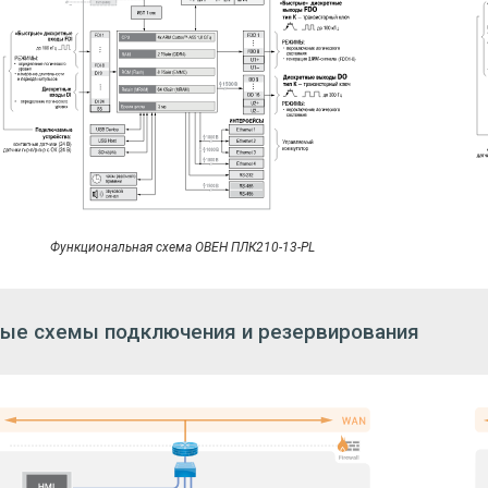
живаемые прикладные протоколы
тво портов
живаемые протоколы*
ь передачи