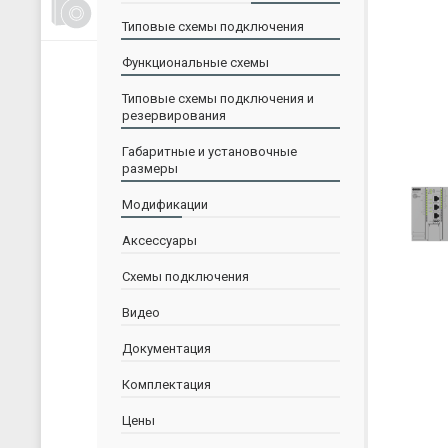
Счетчики, таймеры, тахометры
Типовые схемы подключения
Для управления насосами
Функциональные схемы
Для водоподготовки
Типовые схемы подключения и
Для электрических сетей
резервирования
Архиваторы
Габаритные и установочные
Ручные задатчики сигналов
размеры
Дополнительные устройства
Модификации
Аксессуары
Схемы подключения
Видео
Документация
Комплектация
Прогр
Цены
и Тор