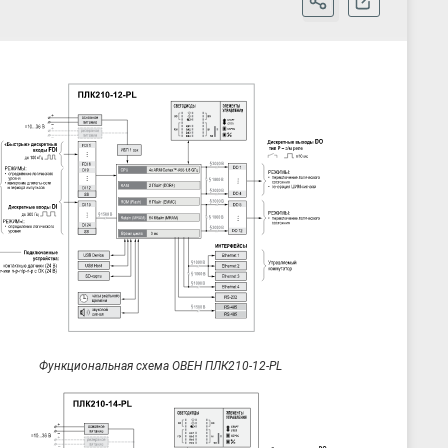
2 ГБ (DDR4)
64 Кбайт (MRAM)
3 мс
Linux
4 × Ethernet 10/100 Мбит/c (RJ45)
Порты 1–3 – коммутатор
Порт 4 – отдельный сетевой адаптер
Modbus-TCP (Master / Slave)
OPC UA (Server)
MQTT (Client/Broker)
МЭК 60870-5-104 (Client/Server) ***