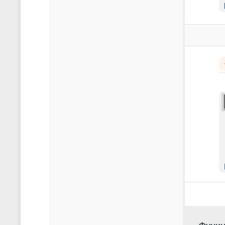
Параме
Питание
Количес
Напряже
Напряже
Потребл
Защита 
Вычисл
Централ
Объем ф