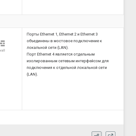
Значение (свойства)
2 (основной и резервный)
10…36 В (номинальное 24 В)
6…9 В
16 Вт
Есть
4х Cortex-А55 1,8 ГГц
8 ГБ (eMMC)