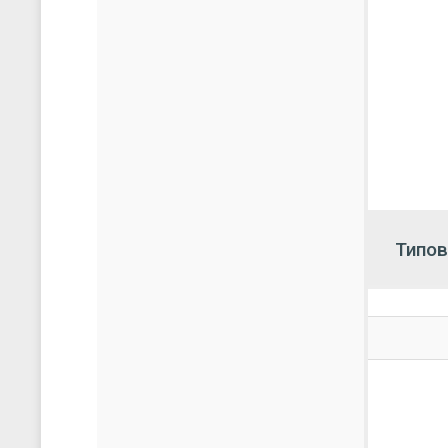
Пользов
блоки, 
МЭК 608
Среда
разра
граф
возмо
тран
загру
разра
поиск
печат
экспо
экспо
экспо
экспо