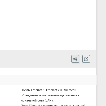
 этом система позволяет создавать новые библиотеки и
и отладку проекта. Поддерживаются протоколы OPC UA,
и:
ты для создания дублированных систем;
здание многостраничной программы, широкие
йл;
угих функциональных блоков или на С++) и библиотек;
едактирование однотипных параметров);
бных при разработке системы верхнего уровня;