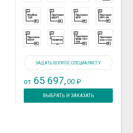
скрозащиты
Устройства связи
ие преобразователи
 к датчикам
ры
 к датчикам давления
 к датчикам уровня
 к датчикам
ЗАДАТЬ ВОПРОС СПЕЦИАЛИСТУ
65 697,
00
от
₽
ВЫБРАТЬ И ЗАКАЗАТЬ
L включены в реестр Министерства Промышленности