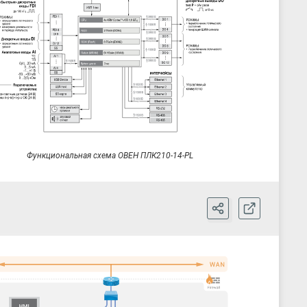
МЭК 61850 (Client/Server) ***
NTP
FTP, FTPS
HTTP, HTTPS
SSH
SMTP/IMAP/POP3
OpenVPN, WireGuard
2
Modbus RTU (Master / Slave)
МЭК 60870-5-101 (Client/Server) ***
1200, 2400, 4800, 9600, 19200, 38400, 57600, 115200 бит/с