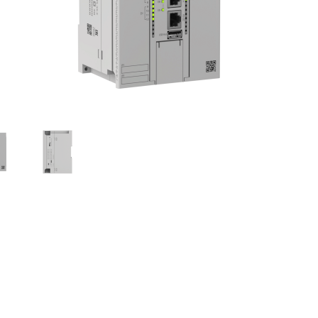
Устройства коммутации
Барьеры и
История
Сервисный центр
Приборы для индикации и
Нормирующ
Профиль
Проверить статус заказа
управления задвижками
Аксессуары
Устройства контроля и защиты
температу
Наши клиенты
Реле защиты
Аксессуары
Аттестация на право поверки
Регуляторы мощности
Аксессуары
Твердотельные реле KIPPRIBOR
Аксессуары
Партнерам
влажности
Твердотельные реле Протон-
Работа в компании
Импульс
Твердотельные и
Каталог продукции ОВЕН
промежуточные реле MEYERTEC
Промежуточные реле
Материалы для вашего сайта
Микроклимат для шкафов
управления
Электротехническое
аммируемые логические контроллеры ОВЕН ПЛК210-11/12/13-P
оборудование MEYERTEC
говли России по ПП РФ № 719 и ПП РФ № 878.