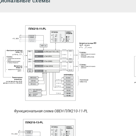
перативной памяти (тип памяти)
tain-памяти (тип памяти)
ыполнения пустого цикла (стабилизированное)
онная система
ейсы связи
 100 Base-T
тво портов
живаемые промышленные протоколы*