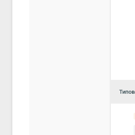
Поддер
RS-485
Количес
Поддер
Скорост