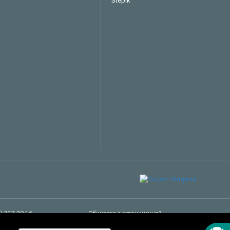
Stepik
Техподдержка
Вопросы по заказу
Сервисное обслуживание
Пожаловаться
Сказать спасибо
Другое
Заказать звонок специалиста
5) 727-30-16
Общество с ограниченной
es@owen.ru
ответственностью "Производственное