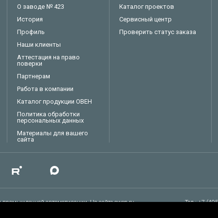
О заводе № 423
Каталог проектов
История
Сервисный центр
Профиль
Проверить статус заказа
Наши клиенты
Аттестация на право
поверки
Партнерам
Работа в компании
Каталог продукции ОВЕН
Политика обработки
персональных данных
Материалы для вашего
сайта
 промышленной автоматизации. На сайте owen.ru
Тел.: +7 (49
ммируемые реле, ПЛК, силовые и коммутационные устройства.
E-mail: sal