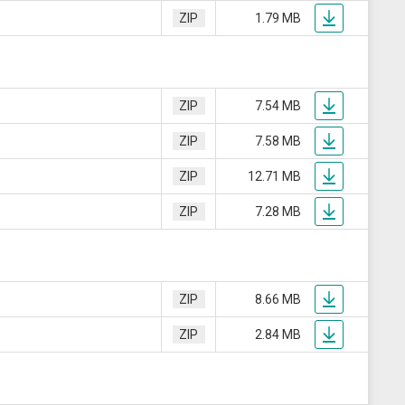
скрозащиты
Устройства связи
ZIP
1.79 MB
ие преобразователи
 к датчикам
ры
 к датчикам давления
ZIP
7.54 MB
 к датчикам уровня
ZIP
7.58 MB
 к датчикам
ZIP
12.71 MB
ZIP
7.28 MB
ZIP
8.66 MB
ZIP
2.84 MB