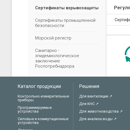
Регул
Сертификаты взрывозащиты
Сертиф
Сертификаты промышленной
безопасности
Морской регистр
Санитарно -
эпидемиологическое
заключение
Роспотребнадзора
Каталог продукции
Решения
Контрольно-измерительные
Для вентиляции ↗
приборы
Для КНС ↗
Программируемые
устройства
Для животноводства ↗
Силовые и коммутационные
Для анализа воды ↗
устройства