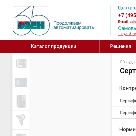
Центра
+7 (49
E-mail:
sal
Самовы
1-я ул. Энт
Каталог продукции
Решения
Для вентиляци
Оборудо
Контрольно-измерительные
Программируемые 
Сер
приборы
Для КНС ↗
Программируемые л
Измерители-регуляторы
контроллеры
Для животнов
Контр
Анализаторы жидкости
Программируемые 
Для анализа в
Для ГВС, отопления, вентиляции
Модули расширения
Сертиф
и котельных
программируемых р
Сертиф
Для холодильного
Панели оператора
оборудования
Модули ввода/выв
Норми
Для пищевых производств