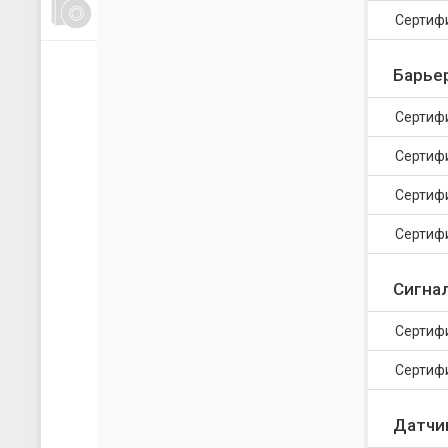
Счетчики, таймеры, тахометры
Сертиф
Для управления насосами
Для водоподготовки
Барье
Для электрических сетей
Сертиф
Архиваторы
Сертифи
Ручные задатчики сигналов
Дополнительные устройства
Сертиф
Сертиф
Сигна
Сертиф
Сертиф
Датчи