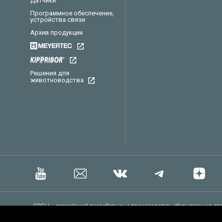
Датчики
Программное обеспечение,
устройства связи
Архив продукции
Решения для
животноводства
ОВЕН – российский разработчик и производитель оборудования для
представлены датчики, контрольно-измерительные приборы, програ