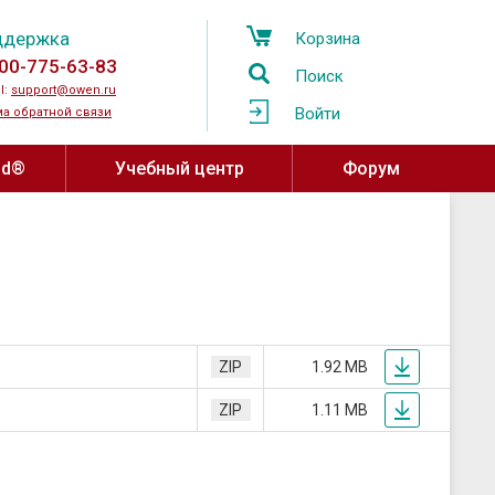
ддержка
Корзина
00-775-63-83
Поиск
l:
support@owen.ru
Войти
а обратной связи
ud®
Учебный центр
Форум
Учебный центр ОВЕН
Программное обеспечение,
устройства связи
Региональные учебные центры
мпературы
OwenCloud
ажности и
Программа сотрудничества с
ы воздуха
Среды разработки
вузами
атели давления
SCADA системы
ZIP
1.92 MB
Онлайн-курсы на платформе Stepik
овня
OPC-серверы
ZIP
1.11 MB
за
Конфигураторы
ные датчики
Драйверы и библиотеки ОВЕН