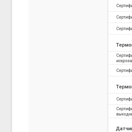
скачать каталог (pdf)
скачать прайс-лист (xls)
Сертиф
Сертиф
Сертифи
Термо
Сертиф
искроз
Сертифи
Термо
Сертифи
Сертифи
выходн
Датчи