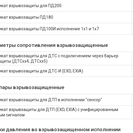
икат взрывозащиты для ПД200
икат взрывозащиты ПД180
кат взрывозащиты ПД100И исполнение 1х1 и 1х7
метры сопротивления взрывозащищенные
икат взрывозащиты для ДТС с подключением через барьер
ащиты (ДТСxx4, ДТСxx5)
кат взрывозащиты для ДТС-И (EXD, EXIA)
пары взрывозащищенные
кат взрывозащиты для ДТП в исполнении "сенсор"
кат взрывзащиты для ДТП (EXD, EXIA) с унифицированным
ым сигналом
ки давления во взрывозащищенном исполнении