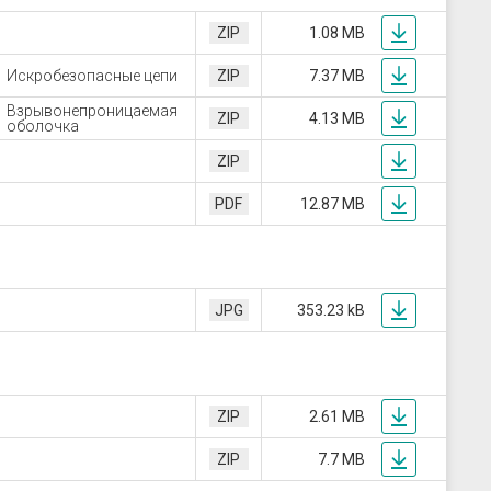
ZIP
1.08 MB
Искробезопасные цепи
ZIP
7.37 MB
Взрывонепроницаемая
ZIP
4.13 MB
оболочка
ZIP
PDF
12.87 MB
JPG
353.23 kB
ZIP
2.61 MB
ZIP
7.7 MB