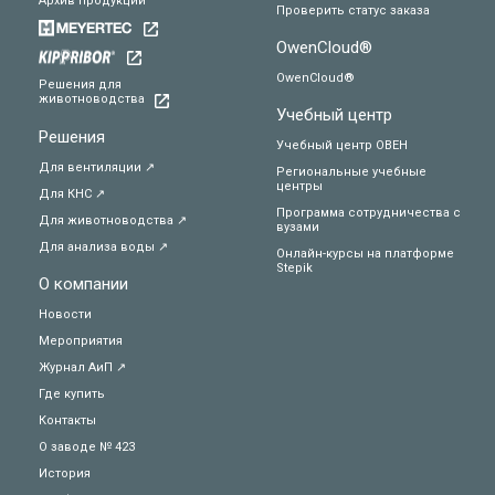
Архив продукции
Проверить статус заказа
OwenCloud®
OwenCloud®
Решения для
животноводства
Учебный центр
Решения
Учебный центр ОВЕН
Для вентиляции ↗
Региональные учебные
центры
Для КНС ↗
Программа сотрудничества с
Для животноводства ↗
вузами
Для анализа воды ↗
Онлайн-курсы на платформе
Stepik
О компании
Новости
Мероприятия
Журнал АиП ↗
Где купить
Контакты
О заводе № 423
История