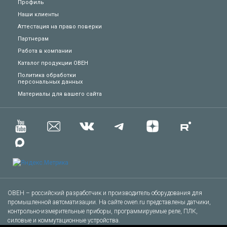
Профиль
Наши клиенты
Аттестация на право поверки
Партнерам
Работа в компании
Каталог продукции ОВЕН
Политика обработки
персональных данных
Техподдержка
Материалы для вашего сайта
Вопросы по заказу
Сервисное обслуживание
Пожаловаться
Сказать спасибо
ОВЕН – российский разработчик и производитель оборудования для
промышленной автоматизации. На сайте owen.ru представлены датчики,
контрольно-измерительные приборы, программируемые реле, ПЛК,
Другое
силовые и коммутационные устройства.