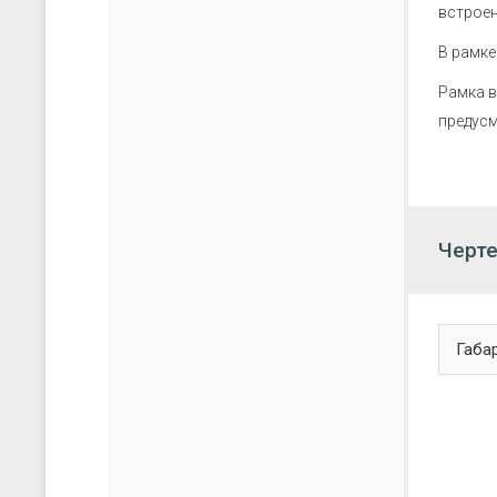
скачать каталог (pdf)
скачать прайс-лист (xls)
встроен
В рамке
Рамка в
предусм
Черте
Габа