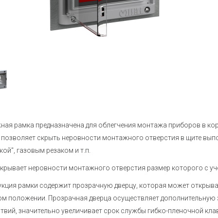
Устройства коммутации
Барьеры и
История
Сервисный центр
Приборы для индикации и
Нормирующ
Профиль
Проверить статус заказа
управления задвижками
Аксессуары
Устройства контроля и защиты
температу
Наши клиенты
Реле защиты
Аксессуары
Аттестация на право поверки
Регуляторы мощности
Аксессуары
Твердотельные реле KIPPRIBOR
Аксессуары
Партнерам
влажности
Твердотельные реле Протон-
Работа в компании
Импульс
Твердотельные и
ая рамка предназначена для облегчения монтажа приборов в корп
Каталог продукции ОВЕН
промежуточные реле MEYERTEC
 позволяет скрыть неровности монтажного отверстия в щите выпо
Промежуточные реле
Материалы для вашего сайта
кой", газовым резаком и т.п.
Микроклимат для шкафов
крывает неровности монтажного отверстия размер которого с уч
управления
кция рамки содержит прозрачную дверцу, которая может открыват
Электротехническое
оборудование MEYERTEC
м положении. Прозрачная дверца осуществляет дополнительную 
твий, значительно увеличивает срок службы гибко-пленочной кла