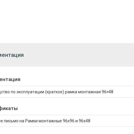
ментация
ентация
ство по эксплуатации (краткое) рамка монтажная 96×48
фикаты
е письмо на Рамки монтажные 96х96 и 96х48