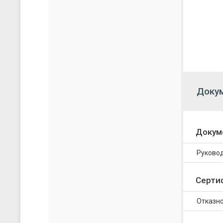
Доку
Докум
Руковод
Серти
Отказно