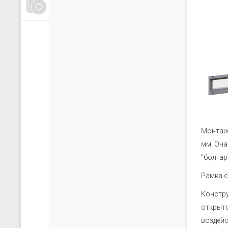
Счетчики, таймеры, тахометры
Для управления насосами
Для водоподготовки
Для электрических сетей
Архиваторы
Ручные задатчики сигналов
Дополнительные устройства
Монтажн
мм. Она
"болгар
Рамка с
Констру
открыто
воздейс