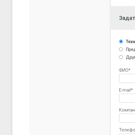
Задат
Тех
Пре
Дру
ФИО*
E-mail*
Компан
Телеф