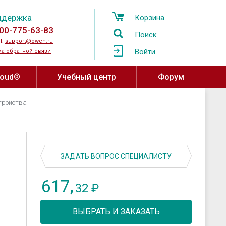
ддержка
Корзина
00-775-63-83
Поиск
l:
support@owen.ru
Войти
а обратной связи
loud®
Учебный центр
Форум
d®
Учебный центр ОВЕН
тройства
Программное обеспечение,
устройства связи
Региональные учебные центры
мпературы
OwenCloud
ажности и
Программа сотрудничества с
ы воздуха
Среды разработки
вузами
ЗАДАТЬ ВОПРОС СПЕЦИАЛИСТУ
атели давления
SCADA системы
Онлайн-курсы на платформе Stepik
617,
овня
OPC-серверы
32
₽
за
Конфигураторы
ные датчики
ВЫБРАТЬ И ЗАКАЗАТЬ
Драйверы и библиотеки ОВЕН