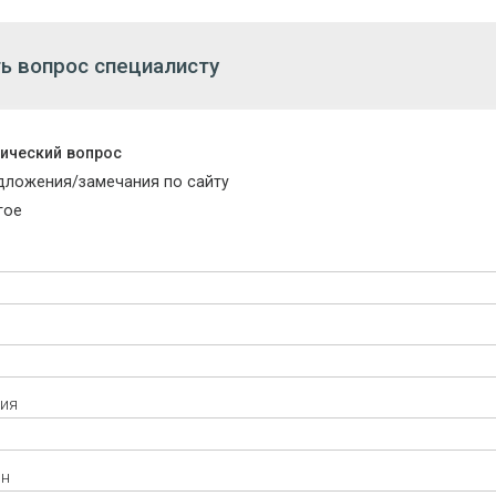
ь вопрос специалисту
нический вопрос
дложения/замечания по сайту
гое
ия
он