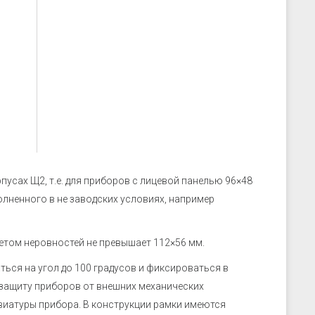
скрозащиты
Устройства связи
ие преобразователи
 к датчикам
ры
 к датчикам давления
 к датчикам уровня
 к датчикам
усах Щ2, т.е. для приборов с лицевой панелью 96×48
лненного в не заводских условиях, например
етом неровностей не превышает 112×56 мм.
ься на угол до 100 градусов и фиксироваться в
защиту приборов от внешних механических
виатуры прибора. В конструкции рамки имеются