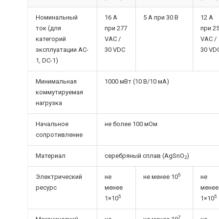
Номинальный
16 A
5 А при 30 В
12 A
ток (для
при 277
при 2
категорий
VAC /
VAC /
эксплуатации AC-
30 VDC
30 VD
1, DC-1)
Минимальная
1000 мВт (10 В/10 мА)
коммутируемая
нагрузка
Начальное
не более 100 мОм
сопротивление
Материал
серебряный сплав (AgSnO
)
2
5
Электрический
не
не менее 10
не
ресурс
менее
менее
5
5
1×10
1×10
7