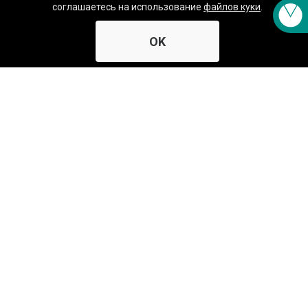
соглашаетесь на использование
файлов куки
.
MR-202.D
Габаритные размеры
OK
Чертежи, схемы, модели
3D модели