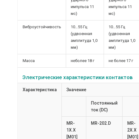
импульса 11
импульса 11
мс)
мс)
Виброустойчивость
10…55 Гц
10…55 Гц
(удвоенная
(удвоенная
амплитуда 1,0
амплитуда 1,0
мм)
мм)
Масса
неболее 18 г
не более 17 г
Электрические характеристики контактов
Характеристика
Значение
Постоянный
ток (DC)
MR-
MR-202.D
MR-
1X.X
2X.X
[M01]
[M01]