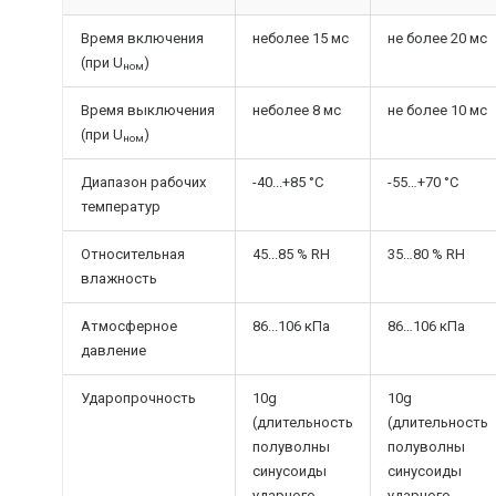
Время включения
неболее 15 мс
не более 20 мс
(при U
)
ном
Время выключения
неболее 8 мс
не более 10 мс
(при U
)
ном
Диапазон рабочих
-40...+85 °С
-55…+70 °С
температур
Относительная
45...85 % RH
35…80 % RH
влажность
Атмосферное
86...106 кПа
86…106 кПа
давление
Ударопрочность
10g
10g
(длительность
(длительность
полуволны
полуволны
синусоиды
синусоиды
ударного
ударного