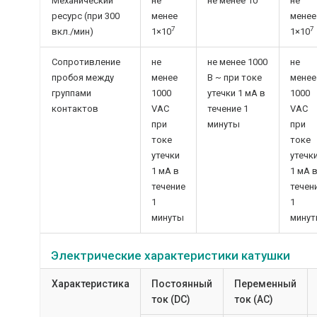
Механический
не
не менее 10
не
ресурс (при 300
менее
менее
7
7
вкл./мин)
1×10
1×10
Сопротивление
не
не менее 1000
не
пробоя между
менее
В ~ при токе
менее
группами
1000
утечки 1 мА в
1000
контактов
VAC
течение 1
VAC
при
минуты
при
токе
токе
утечки
утечк
1 мА в
1 мА 
течение
течен
1
1
минуты
мину
Электрические характеристики катушки
Характеристика
Постоянный
Переменный
ток (DC)
ток (AC)