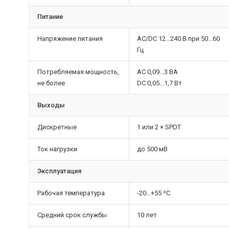
Питание
Напряжение питания
AC/DC 12…240 В при 50…60
Гц
Потребляемая мощность,
AC 0,09...3 ВА
не более
DC 0,05...1,7 Вт
Выходы
Дискретные
1 или 2 × SPDT
Ток нагрузки
до 500 мВ
Эксплуатация
Рабочая температура
-20…+55 ⁰С
Средний срок службы
10 лет