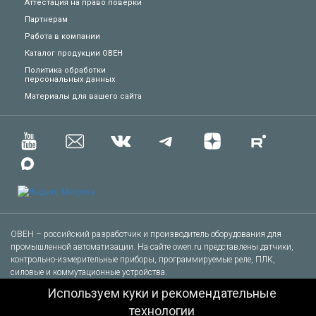
Аттестация на право поверки
Партнерам
Работа в компании
Каталог продукции ОВЕН
Политика обработки
персональных данных
Техподдержка
Материалы для вашего сайта
Вопросы по заказу
Сервисное обслуживание
Пожаловаться
Сказать спасибо
ОВЕН – российский разработчик и производитель оборудования для
промышленной автоматизации. На сайте owen.ru представлены датчики,
контрольно-измерительные приборы, программируемые реле, ПЛК,
Другое
силовые и коммутационные устройства.
© 1991-2026 ОВЕН. Все права защищены.
Используем куки и рекомендательные
Тел.: +7 (495) 727-30-16
Заказать звонок специалиста
технологии
E-mail: sales@owen.ru