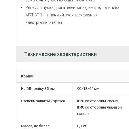
замыкания управляющего контакта
Реле для пуска двигателей «звезда–треугольник»
MRT-ST-1 — плавный пуск трехфазных
электродвигателей
Технические характеристики
Корпус
На DIN-рейку 35 мм
90×18×64 мм
Степень защиты корпуса
IP20 со стороны клемм
IP40 со стороны лицевой
панели
Масса, не более
0,1 кг