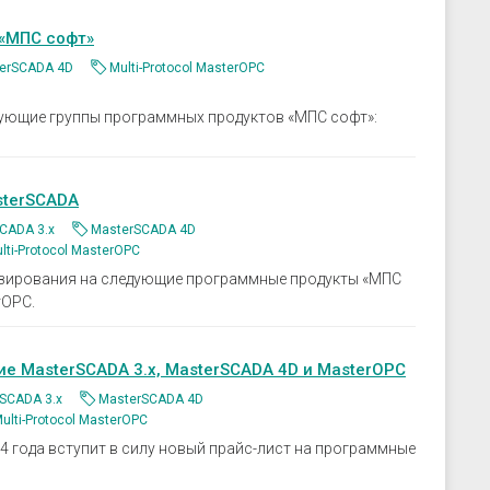
скрозащиты
Устройства связи
ие преобразователи
«МПС софт»
 к датчикам
erSCADA 4D
Multi-Protocol MasterOPC
ры
дующие группы программных продуктов «МПС софт»:
 к датчикам давления
 к датчикам уровня
 к датчикам
sterSCADA
CADA 3.х
MasterSCADA 4D
lti-Protocol MasterOPC
ензирования на следующие программные продукты «МПС
rOPC.
е MasterSCADA 3.x, MasterSCADA 4D и MasterOPC
SCADA 3.х
MasterSCADA 4D
ulti-Protocol MasterOPC
4 года вступит в силу новый прайс-лист на программные