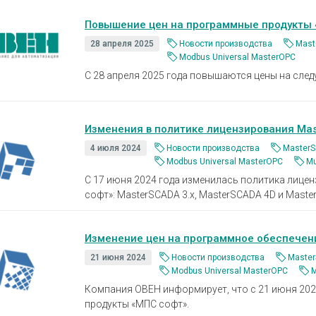
Устройства коммутации
Барьеры и
История
Сервисный центр
Приборы для индикации и
Нормирующ
Повышение цен на программные продукты 
Профиль
Проверить статус заказа
управления задвижками
Аксессуары
28 апреля 2025
Новости производства
Mast
Устройства контроля и защиты
температу
Modbus Universal MasterOPC
Наши клиенты
С 28 апреля 2025 года повышаются цены на сле
Реле защиты
Аксессуары
Аттестация на право поверки
Регуляторы мощности
Аксессуары
Твердотельные реле KIPPRIBOR
Аксессуары
Партнерам
Изменения в политике лицензирования Ma
влажности
Твердотельные реле Протон-
4 июля 2024
Новости производства
MasterS
Работа в компании
Импульс
Modbus Universal MasterOPC
Mu
Твердотельные и
C 17 июня 2024 года изменилась политика лиц
Каталог продукции ОВЕН
промежуточные реле MEYERTEC
софт»: MasterSCADA 3.x, MasterSCADA 4D и Maste
Промежуточные реле
Материалы для вашего сайта
Микроклимат для шкафов
Изменение цен на программное обеспечени
управления
21 июня 2024
Новости производства
Master
Электротехническое
Modbus Universal MasterOPC
M
оборудование MEYERTEC
Компания ОВЕН информирует, что с 21 июня 202
продукты «МПС софт».