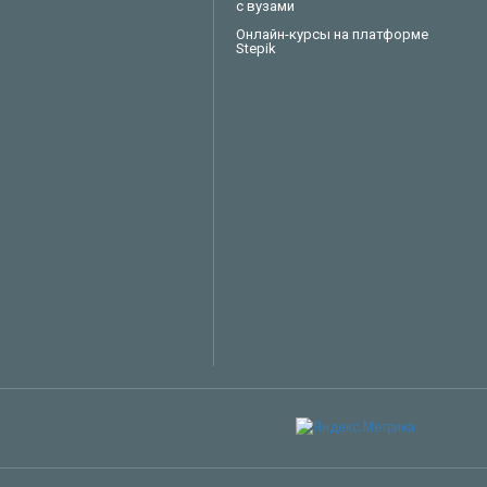
с вузами
Онлайн-курсы на платформе
Stepik
Техподдержка
Вопросы по заказу
Сервисное обслуживание
Пожаловаться
Сказать спасибо
Другое
Заказать звонок специалиста