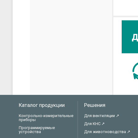
скачать каталог (pdf)
скачать прайс-лист (xls)
Каталог продукции
Решения
Контрольно-измерительные
Для вентиляции ↗
приборы
Для КНС ↗
Программируемые
устройства
Для животноводства ↗