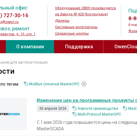
льный офис
Оборудование ОВЕН производится
По
5) 727-30-16
на Заводе № 423 (Богородицк)
8-8
Дилеры
es@owen.ru
E-mai
Системные интеграторы
воз, ремонт
Форм
Сервисные центры
узиастов, д. 15, стр. 1
О компании
Поддержка
OwenClo
и ↗
Новости
Документация и ПО
OwenCloud®
вание для автоматизации
устройства
Силовые и коммутационные
Датчики
ости
устройства
Мероприятия
Видео
огические
Датчики те
Преобразователи частоты
по тегам:
Modbus Universal MasterOPC
Датчики вл
одства ↗
Журнал АиП ↗
Прайс-лист
реле
Устройства плавного пуска
температур
оды ↗
Где купить
Новинки
Изменение цен на программные продукты 
 для
Шаговые приводы
Преобразов
еле
30 апреля 2026
Новости производства
Mast
Дроссели
Датчики ур
Контакты
Полезные материалы ↗
Multi-Protocol MasterOPC
Тормозные резисторы
Датчики га
С 1 мая 2026 года повышаются цены на следующ
ода
О заводе № 423
Каталог проектов
Блоки питания
Бесконтакт
MasterSCADA: