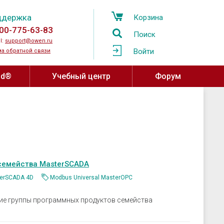
ддержка
Корзина
00-775-63-83
Поиск
l:
support@owen.ru
Войти
а обратной связи
ud®
Учебный центр
Форум
Учебный центр ОВЕН
Программное обеспечение,
устройства связи
Региональные учебные центры
мпературы
OwenCloud
ажности и
Программа сотрудничества с
ы воздуха
Среды разработки
вузами
семейства MasterSCADA
атели давления
SCADA системы
Онлайн-курсы на платформе Stepik
erSCADA 4D
Modbus Universal MasterOPC
овня
OPC-серверы
за
Конфигураторы
ие группы программных продуктов семейства
ные датчики
Драйверы и библиотеки ОВЕН