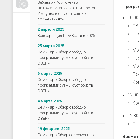
Вебинар «Компоненты
Счетчики, таймеры, тахометры
Програ
автоматизации ОВЕН и Протон-
Для управления насосами
Импульс в ответственных
10:00
применениях»
Для водоподготовки
ОВ
2 апреля 2025
Для электрических сетей
Пр
Конференция ПТА-Казань 2025
Архиваторы
Пр
25 марта 2025
Мо
Ручные задатчики сигналов
Семинар «Обзор свободно
программируемых устройств
Пр
Дополнительные устройства
ОВЕН»
Мо
6 марта 2025
Па
Семинар «Обзор свободно
Ко
программируемых устройств
ОВЕН»
12:00
4 марта 2025
Ко
Семинар «Обзор свободно
программируемых устройств
12:30
ОВЕН»
От
19 февраля 2025
Семинар «Обзор современных
Время 