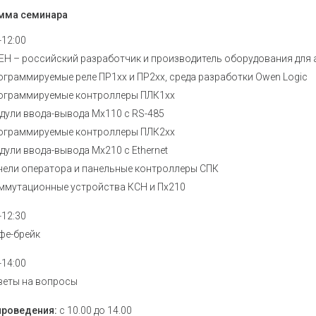
Устройства коммутации
Барьеры и
История
Сервисный центр
мма семинара
Приборы для индикации и
Нормирующ
Профиль
Проверить статус заказа
управления задвижками
-12:00
Аксессуары
Устройства контроля и защиты
температу
ЕН – российский разработчик и производитель оборудования для
Наши клиенты
ограммируемые реле ПР1хх и ПР2хх, среда разработки Owen Logic
Реле защиты
Аксессуары
Аттестация на право поверки
ограммируемые контроллеры ПЛК1хх
Регуляторы мощности
Аксессуары
дули ввода-вывода Мх110 с RS-485
Твердотельные реле KIPPRIBOR
Аксессуары
Партнерам
ограммируемые контроллеры ПЛК2хх
влажности
Твердотельные реле Протон-
дули ввода-вывода Mx210 с Ethernet
Работа в компании
Импульс
нели оператора и панельные контроллеры СПК
Твердотельные и
Каталог продукции ОВЕН
ммутационные устройства КСН и Пх210
промежуточные реле MEYERTEC
Промежуточные реле
-12:30
Материалы для вашего сайта
фе-брейк
Микроклимат для шкафов
управления
-14:00
Электротехническое
веты на вопросы
оборудование MEYERTEC
проведения:
с 10.00 до 14.00