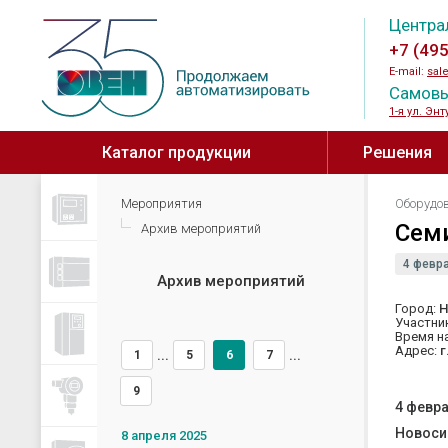
Центра
+7 (49
E-mail:
sal
Самовы
1-я ул. Энт
Каталог продукции
Решения
Для вентиляци
Мероприятия
Оборудо
Контрольно-измерительные
Программируемые 
Сем
Архив мероприятий
приборы
Для КНС ↗
Программируемые л
4 февр
Измерители-регуляторы
контроллеры
Архив мероприятий
Для животнов
Анализаторы жидкости
Программируемые 
Город:
Н
Участни
Для анализа в
Для ГВС, отопления, вентиляции
Модули расширения
Время н
и котельных
программируемых р
Адрес:
г
1
5
6
7
...
...
Для холодильного
Панели оператора
9
оборудования
4 февр
Модули ввода/выв
Для пищевых производств
Новоси
8 апреля 2025