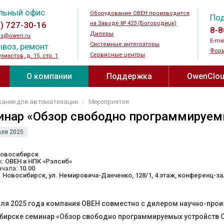
льный офис
Оборудование ОВЕН производится
По
5) 727-30-16
на Заводе № 423 (Богородицк)
8-8
Дилеры
es@owen.ru
E-mai
Системные интеграторы
воз, ремонт
Форм
Сервисные центры
узиастов, д. 15, стр. 1
О компании
Поддержка
OwenClo
и ↗
Новости
Документация и ПО
OwenCloud®
вание для автоматизации
Мероприятия
устройства
Силовые и коммутационные
Датчики
инар «Обзор свободно программируем
устройства
Мероприятия
Видео
огические
Датчики те
аля 2025
Преобразователи частоты
Датчики вл
одства ↗
Журнал АиП ↗
Прайс-лист
реле
Устройства плавного пуска
температур
овосибирск
к:
ОВЕН и НПК «Рэлсиб»
оды ↗
Где купить
Новинки
 для
Шаговые приводы
Преобразов
ачала:
10.00
еле
. Новосибирск, ул. Немировича-Данченко, 128/1, 4 этаж, конференц-за
Дроссели
Датчики ур
Контакты
Полезные материалы ↗
Тормозные резисторы
Датчики га
аля 2025 года компания ОВЕН совместно с дилером научно-прои
ода
О заводе № 423
Каталог проектов
Блоки питания
Бесконтакт
бирске семинар «Обзор свободно программируемых устройств 