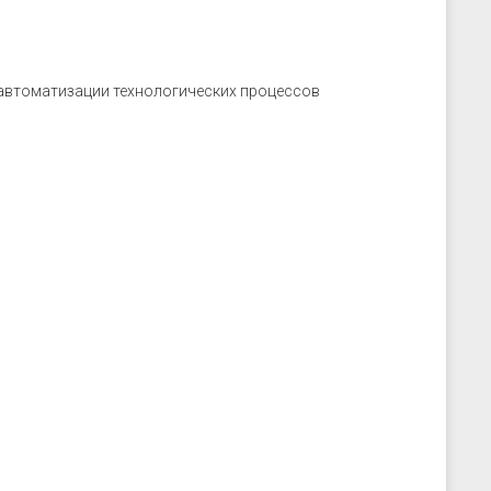
скрозащиты
Устройства связи
ие преобразователи
 к датчикам
ры
 автоматизации технологических процессов
 к датчикам давления
 к датчикам уровня
 к датчикам