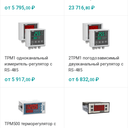
от
5 795,
₽
23 716,
₽
00
80
ТРМ1 одноканальный
2ТРМ1 погодозависимый
измеритель-регулятор с
двухканальный регулятор с
RS-485
RS-485
от
5 917,
₽
от
6 832,
₽
00
00
ТРМ500 терморегулятор с