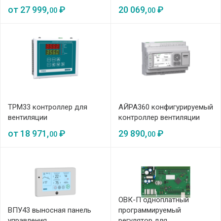
от
27 999,
₽
20 069,
₽
00
00
ТРМ33 контроллер для
АЙРА360 конфигурируемый
вентиляции
контроллер вентиляции
от
18 971,
₽
29 890,
₽
00
00
ОВК-П одноплатный
ВПУ43 выносная панель
программируемый
управления
регулятор для