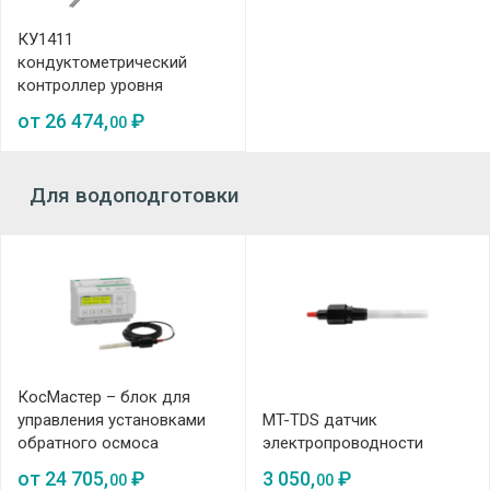
КУ1411
кондуктометрический
контроллер уровня
от
26 474,
₽
00
Для водоподготовки
КосМастер – блок для
управления установками
MT-TDS датчик
обратного осмоса
электропроводности
от
24 705,
₽
3 050,
₽
00
00