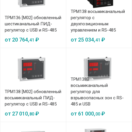
ТРМ138 восьмиканальный
ТРМ136 [M02] обновленный
регулятор с
шестиканальный ПИД-
двухпозиционным
регулятор с USB и RS-485
управлением и RS-485
от
20 764,
₽
от
25 034,
₽
41
41
ТРМ138В
восьмиканальный
ТРМ138 [M02] обновленный
регулятор для
восьмиканальный ПИД-
взрывоопасных зон с RS-
регулятор с USB и RS-485
485 и USB
от
27 010,
₽
от
61 000,
₽
80
00