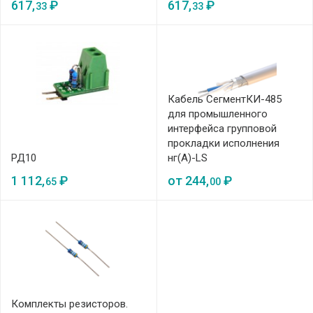
617,
₽
617,
₽
33
33
Кабель СегментКИ-485
для промышленного
интерфейса групповой
прокладки исполнения
РД10
нг(А)-LS
1 112,
₽
от
244,
₽
65
00
Комплекты резисторов.