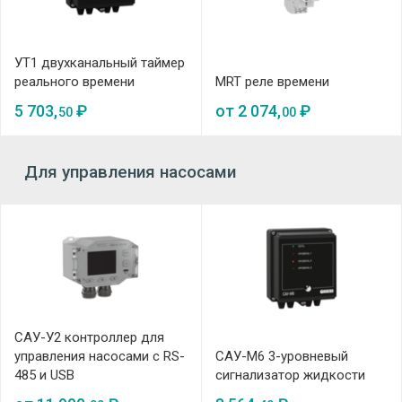
УТ1 двухканальный таймер
реального времени
MRT реле времени
5 703,
₽
от
2 074,
₽
50
00
Для управления насосами
САУ-У2 контроллер для
управления насосами с RS-
САУ-М6 3-уровневый
485 и USB
сигнализатор жидкости