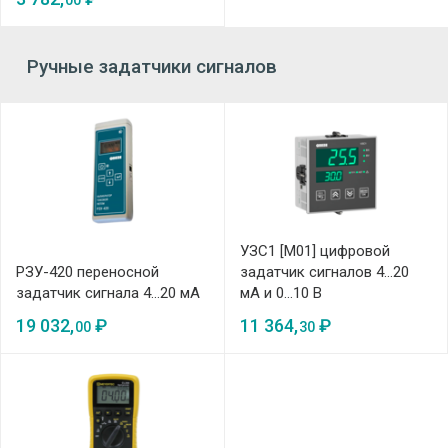
00
Ручные задатчики сигналов
УЗС1 [М01] цифровой
РЗУ-420 переносной
задатчик сигналов 4…20
задатчик сигнала 4…20 мА
мА и 0…10 В
19 032,
₽
11 364,
₽
00
30