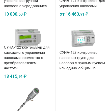
управления группой
СУНА-121 контроллер для
насосов с чередованием
управления насосами
10 888,
₽
от
16 463,
₽
50
91
СУНА-122 контроллер для
каскадного управления
СУНА-123 контроллер
насосами совместно с
насосных групп для
преобразователем
насосов с прямым пуском
частоты
или одним общим ПЧ
18 415,
₽
91