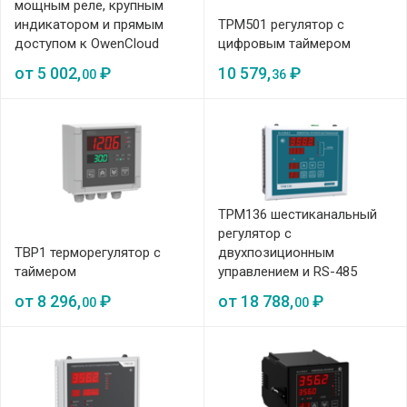
мощным реле, крупным
индикатором и прямым
ТРМ501 регулятор с
доступом к OwenCloud
цифровым таймером
от
5 002,
₽
10 579,
₽
00
36
ТРМ136 шестиканальный
регулятор с
ТВР1 терморегулятор с
двухпозиционным
таймером
управлением и RS-485
от
8 296,
₽
от
18 788,
₽
00
00