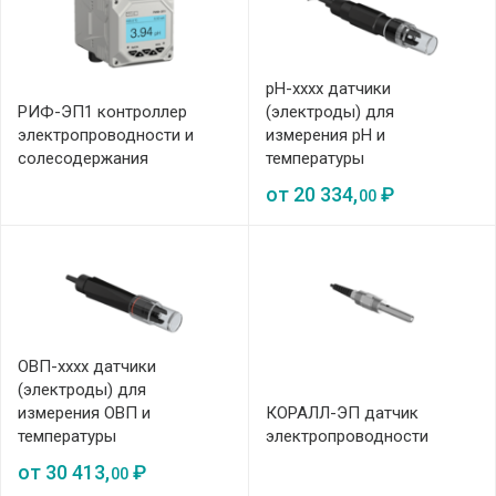
pH-хххх датчики
РИФ-ЭП1 контроллер
(электроды) для
электропроводности и
измерения pH и
солесодержания
температуры
от
20 334,
₽
00
ОВП-хххх датчики
(электроды) для
измерения ОВП и
КОРАЛЛ-ЭП датчик
температуры
электропроводности
от
30 413,
₽
00