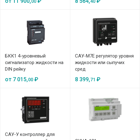
от
11 900,
₽
8 564,
₽
00
40
БКК1 4-уровневый
САУ-М7Е регулятор уровня
сигнализатор жидкости на
жидкости или сыпучих
DIN рейку
сред
от
7 015,
₽
8 399,
₽
00
71
САУ-У контроллер для