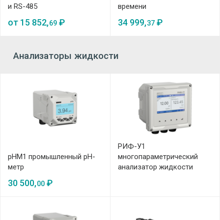
и RS-485
времени
от
15 852,
₽
34 999,
₽
69
37
Анализаторы жидкости
РИФ-У1
pHM1 промышленный pH-
многопараметрический
метр
анализатор жидкости
30 500,
₽
00