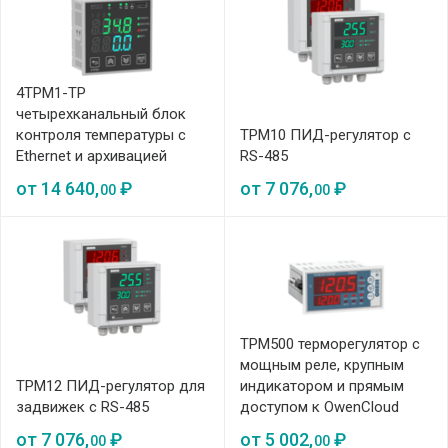
4ТРМ1-ТР
четырехканальный блок
контроля температуры с
ТРМ10 ПИД-регулятор с
Ethernet и архивацией
RS-485
от
14 640,
₽
от
7 076,
₽
00
00
ТРМ500 терморегулятор с
мощным реле, крупным
ТРМ12 ПИД-регулятор для
индикатором и прямым
задвижек с RS-485
доступом к OwenCloud
от
7 076,
₽
от
5 002,
₽
00
00