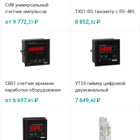
СИ8 универсальный
счетчик импульсов
ТХ01-RS тахометр с RS-485
от
9 772,
₽
8 852,
₽
21
32
СВ01 счетчик времени
УТ24 таймер цифровой
наработки оборудования
двухканальный
от
6 697,
₽
7 649,
₽
81
40