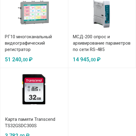
РГ10 многоканальный
МСД-200 опрос и
видеографический
архивирование параметров
регистратор
по сети RS-485
51 240,
₽
14 945,
₽
00
00
Карта памяти Transcend
TS32GSDC300S
3 782,
₽