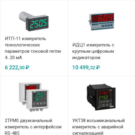
ИТП-11 измеритель
технологических
ИДЦ1 измеритель с
параметров токовой петли
крупным цифровым
4...20 мА
индикатором
6 222,
₽
10 499,
₽
00
32
2ТРМ0 двухканальный
УКТ38 восьмиканальный
измеритель с интерфейсом
измеритель с аварийной
RS-485
сигнализацией