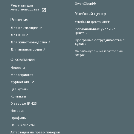
OwenCloud®
Решения для
животноводства
Учебный центр
Решения
Учебный центр ОВЕН
Для вентиляции ↗
Региональные учебные
центры
Для КНС ↗
Программа сотрудничества с
Для животноводства ↗
вузами
Для анализа воды ↗
Онлайн-курсы на платформе
Stepik
О компании
Новости
Мероприятия
Журнал АиП ↗
Где купить
Контакты
О заводе № 423
История
Профиль
Наши клиенты
Аттестация на право поверки