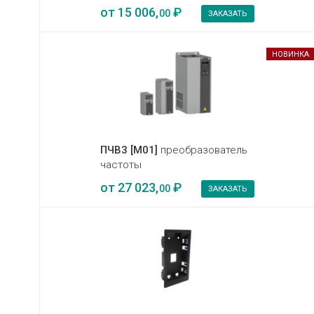
от
15 006,
₽
00
ЗАКАЗАТЬ
НОВИНКА
ПЧВ3 [М01]
преобразователь
частоты
от
27 023,
₽
00
ЗАКАЗАТЬ