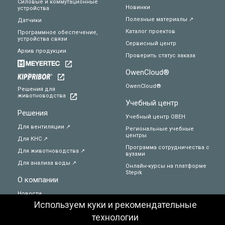
Силовые и коммутационные
Новинки
устройства
Полезные материалы ↗
Датчики
Каталог проектов
Программное обеспечение,
устройства связи
Сервисный центр
Архив продукции
Проверить статус заказа
Техподдержка
OwenCloud®
Вопросы по заказу
OwenCloud®
Решения для
животноводства
Учебный центр
Сервисное обслуживание
Решения
Учебный центр ОВЕН
Для вентиляции ↗
Региональные учебные
Пожаловаться
центры
Для КНС ↗
Программа сотрудничества с
Для животноводства ↗
вузами
Сказать спасибо
Для анализа воды ↗
Онлайн-курсы на платформе
Stepik
О компании
Другое
Новости
Используем куки и рекомендательные
Мероприятия
Заказать звонок специалиста
технологии
Журнал АиП ↗