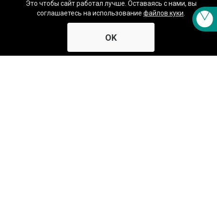
Это чтобы сайт работал лучше. Оставаясь с нами, вы
Где купить
соглашаетесь на использование
файлов куки
.
Контакты
О заводе № 423
OK
История
Профиль
Наши клиенты
Аттестация на право поверки
Партнерам
Работа в компании
Каталог продукции ОВЕН
Политика обработки
персональных данных
Материалы для вашего сайта