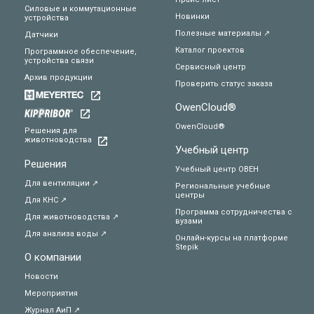
Силовые и коммутационные
Новинки
устройства
Полезные материалы ↗
Датчики
Каталог проектов
Программное обеспечение,
устройства связи
Сервисный центр
Архив продукции
Проверить статус заказа
OwenCloud®
OwenCloud®
Решения для
животноводства
Учебный центр
Решения
Учебный центр ОВЕН
Для вентиляции ↗
Региональные учебные
центры
Для КНС ↗
Программа сотрудничества с
Для животноводства ↗
вузами
Для анализа воды ↗
Онлайн-курсы на платформе
Stepik
О компании
Новости
Мероприятия
Журнал АиП ↗